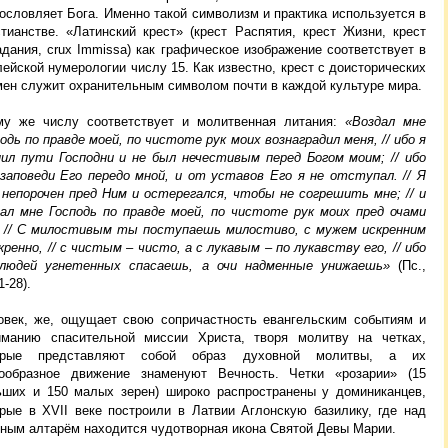
ословляет Бога. Именно такой символизм и практика используется в
стианстве. «Латинский крест» (крест Распятия, крест Жизни, крест
дания, crux Immissa) как графическое изображение соответствует в
ейской нумерологии числу 15. Как известно, крест с доисторических
мен служит охранительным символом почти в каждой культуре мира.
му же числу соответствует и молитвенная литания:
«Воздал мне
одь по правде моей, по чистоте рук моих вознаградил меня, // ибо я
нил пути Господни и не был нечестивым перед Богом моим; // ибо
 заповеди Его передо мной, и от уставов Его я не отступал. // Я
 непорочен пред Ним и остерегался, чтобы не согрешить мне; // и
дал мне Господь по правде моей, по чистоте рук моих пред очами
. // С милостивым ты поступаешь милостиво, с мужем искренним
кренно, // с чистым – чисто, а с лукавым – по лукавству его, // ибо
людей угнетенных спасаешь, а очи надменные унижаешь»
(Пс.,
1-28).
овек, же, ощущает свою сопричастность евангельским событиям и
иманию спасительной миссии Христа, творя молитву на четках,
орые представляют собой образ духовной молитвы, а их
гообразное движение знаменуют Вечность. Четки «розарии» (15
ьших и 150 малых зерен) широко распространены у доминиканцев,
орые в XVII веке
построили в Латвии
Аглонскую базилику, где над
вным алтарём находится чудотворная икона Святой Девы Марии.