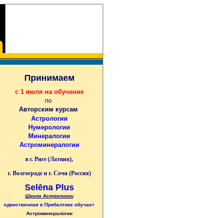
Принимаем
с 1 июля на обучение
по
Авторским курсам
Астрологии
Нумерологии
Минералогии
Астроминералогии
в г. Риге (Латвия),
г. Волгограде и г. Сочи (Россия)
Selēna Plus
Школа Астрологии
единственная
в Прибалтике
обучает
Астроминералогии