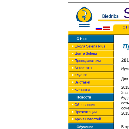
О Н
О Нас
Пр
Школа Selēna Plus
Центр Selena
201
Преподаватели
Аттестаты
Нум
Клуб 28
Для
Выставки
201
Контакты
Знач
Новости
буд
ест
Объявления
соче
Презентации
2015
Архив Новостей
В х
Обучение