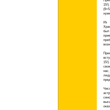
Приб
15!
(9+
нуме
Из 
Хран
был 
при
пре
возн
При
вст
15!)
сво
нас
люд
пре
Чис
аст
син
выс
ока