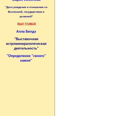
"Дата рождения и отношения со
Вселенной, государством и
религией"
ВЫСТАВКИ
Алла Билдэ
"Выставочная
астроминералогическая
деятельность"
"
Определение "своего"
камня
"