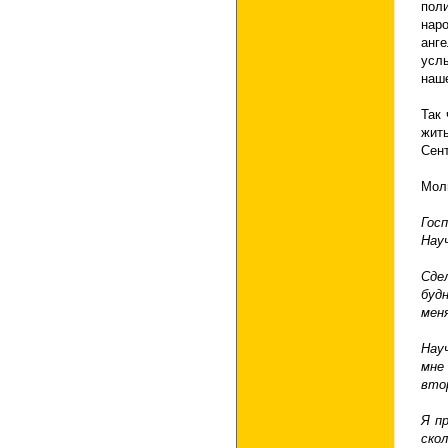
поли
наро
анг
усл
наш
Так 
жит
Сен
Мол
Госп
Нау
Сде
буд
меня
Нау
мн
вто
Я п
ско