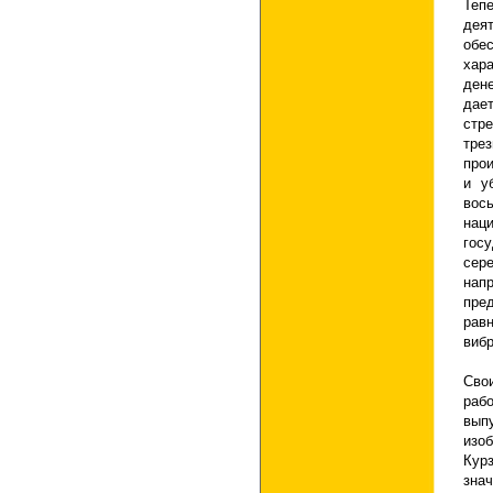
Теп
дея
обе
хар
ден
дае
стр
тре
про
и у
вос
наци
гос
сере
нап
пре
рав
вибр
Сво
ра
вып
изо
Кур
зна