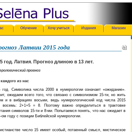
ас
Обучение
Хочу учиться
Издания
Магазин
огноз Латвии 2015 года
5 год. Латвия. Прогноз длиною в 13 лет.
ерологический прогноз
 каждого из нас
5 год. Символика числа 2000 в нумерологии
означает «ожидание».
ит, ожидаем всего того, что связано с символизмом 15-ти, но жить
ем и в вибрациях восьми, ведь нумерологический код числа 2015
ь восемь: 2+1+5 = 8. Поэтому важно определиться в трактовке
тания символов 15-ти и 8-ми. Попытаемся понять, что нас ожидает в
-ом году с позиции Библейской нумерологии.
ристианстве число 15 имеет особый, потаенный смысл, мистическое