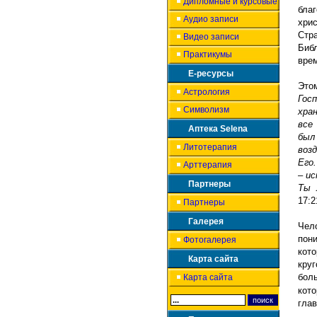
Дипломные и курсовые
благ
Аудио записи
хри
Стра
Видео записи
Библ
Практикумы
вре
Е-ресурсы
Это
Астрология
Госп
Символизм
хра
все
Аптека Selena
был
Литотерапия
воз
Его
Арттерапия
– ис
Партнеры
Ты 
17:2
Партнеры
Галерея
Чел
пон
Фотогалерея
кот
Карта сайта
кру
бол
Карта сайта
кот
гла