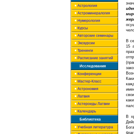
зна
Астрология
иде
Астроминералогия
мир
же
Нумерология
осу
Курсы
чело
Авторские семинары
В се
Экскурсии
15 
Тренинги
пра
отп
Расписание занятий
(пр
Исследования
зак
Воз
Конференции
Как
Мастер-Класс
каж
Астрономия
име
сво
Латвия
как
Астероиды Латвии
пало
Календарь
В х
Библиотека
Дей
Учебная литература
Бог
бла