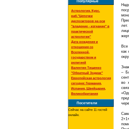
Популярные
Над
пос
Астрология. Курс.
мон
раб."Цепочки
Пре
диспозиторов на оси
лет
"владение - изгнание" в
лиц
практической
жерт
астрологии"
Дата рождения и
Все
отношения со
как 
Вселенной,
окр
государством и
религией
Знак
Валентин Тищенко
– Б
"Обратный Зодиак"
сен
Европейская астрология
во 
сегодня: Германия,
свя
Испания, Швейцария,
«Оди
Великобритания
пред
Посетители
чере
Сейчас на сайте 11 гостей
Сам
онлайн.
2+1
пом