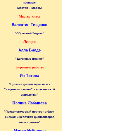
проводит
Мастер - классы
Мастер-класс
Валентин Тищенко
"
Обратный Зодиак
"
Лекции
Алла Билдэ
"Движение планет"
Курсовые работы
Ия Титова
"Цепочки диспозиторов на оси
"владение-изгнание" в практической
астрологии"
Полина Лобашова
"Психологический портрет в блок-
схемах и цепочках диспозиторов
космограммы"
Мария Икболова