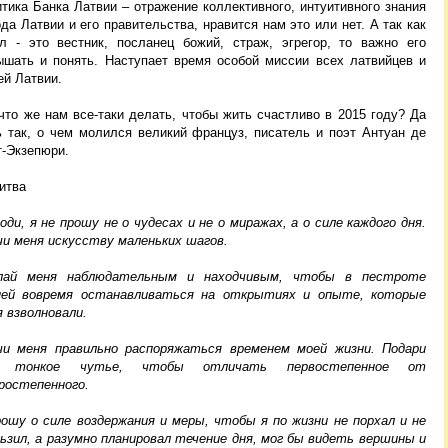
тика Банка Латвии – отражение коллективного, интуитивного знания
да Латвии и его правительства, нравится нам это или нет. А так как
ел - это вестник, посланец божий, страж, эгрегор, то важно его
ышать и понять. Наступает время особой миссии всех латвийцев и
ей Латвии.
что же нам все-таки делать, чтобы жить счастливо в 2015 году? Да
ь так, о чем молился великий француз, писатель и поэт Антуан де
т-Экзепюри.
итва
оди, я не прошу не о чудесах и не о миражах, а о силе каждого дня.
чи меня искусству маленьких шагов.
лай меня наблюдательным и находчивым, чтобы в пестроте
ней вовремя останавливаться на открытиях и опыте, которые
 взволновали.
чи меня правильно распоряжаться временем моей жизни. Подари
е тонкое чутье, чтобы отличать первостепенное от
ростепенного.
рошу о силе воздержания и меры, чтобы я по жизни не порхал и не
льзил, а разумно планировал течение дня, мог бы видеть вершины и