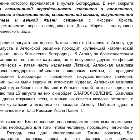
чение которого проявляется в культе Богородицы. В нем сокрыта
я гармоничной нераздельности извечного и временного,
ского и божественного, спасительной миссии, искупительной
ртвы и вечной жизни
, связанная с миссией Христа,
ществляемое через посредничество Девы Марии - заступницы
веческого рода.
редине августа все дороги Латвии ведут в Латгалию, в Аглону, где
августа в Аглонской базилике проходит крупнейший католический
здник - день Вознесения Богородицы. В Аглону за
благославлением
равляются не только католики, но и верующие других конфессий
актически – пятая часть населения Латвии). Аглонская базилика
оном государства объявлена священным местом, а праздник
несения Богородицы - праздником государственного значения.
ими бы ни были версии об аглонских чудесах, Аглонская базилика
дый год собирает все больше и больше людей, которые верят, что
нно там 15 августа на них снизойдет БЛАГОСЛОВЛЕНИЕ. Базилика
и двери открывает всем, и только на совести каждого остается, с
ими чувствами и мыслями он покидает Аглону. Побывал здесь в
мничестве и Папа Римский Иоанн Павел II.
ристианстве Благословение сопровождается крестным знамением.
ство необходимо для того, чтобы человеку, просящему чего-либо у
а, Господь сам дал благословение. Таким образом, Бог
гословляет человека через то, что человек сам сначала