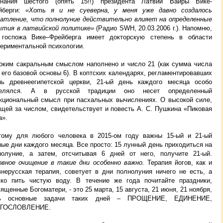
знания шестого (опять 15!!) президента Латвии Вайры Вике-
йберги:
«Хоть я и не суеверна, у меня уже давно создалось
чатление, что полнолуние действительно влияет на определенные
ытия в латвийской политике»
(Радио SWH, 20.03.2006 г.). Напомню,
 госпожа Вике–Фрейберга имеет докторскую степень в области
периментальной психологии.
оким сакральным смыслом наполнено и число 21 (как сумма числа
 его базовой основы 6). В коптских календарях, регламентировавших
нь древнеегипетской церкви, 21-ый день каждого месяца особо
елялся. А в русской традиции оно несет определенный
кциональный смысл при пасхальных вычислениях. О высокой силе,
ящей за числом, свидетельствует и повесть А. С. Пушкина «Пиковая
а».
тому для любого человека в 2015-ом году важны 15-ый и 21-ый
ые дни каждого месяца. Все просто: 15 лунный день приходиться на
нолуние, а затем, отсчитывая 6 дней от него, получите 21-ый.
овное очищение в такие дни особенно важно.
Терапия йогов, как и
внерусская терапия, советует в дни полнолуния ничего не есть, а
ько пить чистую воду. В течение же года почитайте праздники,
ященные Богоматери, - это 25 марта, 15 августа, 21 июня, 21 ноября,
ь основные задачи таких дней – ПРОЩЕНИЕ, ЕДИНЕНИЕ,
ГОСЛОВЛЕНИЕ.