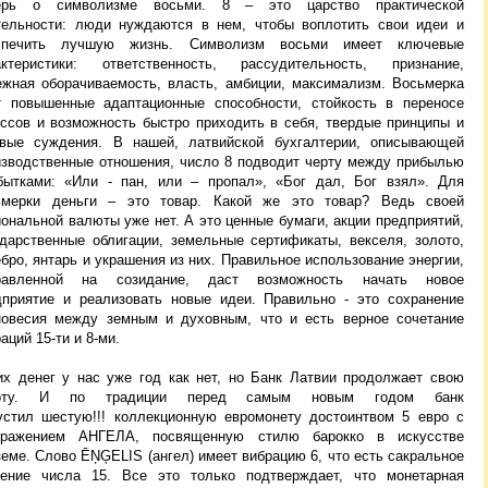
ерь о символизме восьми. 8 – это царство практической
тельности: люди нуждаются в нем, чтобы воплотить свои идеи и
спечить лучшую жизнь. Символизм восьми имеет ключевые
актеристики: ответственность, рассудительность, признание,
ежная оборачиваемость, власть, амбиции, максимализм. Восьмерка
т повышенные адаптационные способности, стойкость в переносе
ессов и возможность быстро приходить в себя, твердые принципы и
звые суждения. В нашей, латвийской бухгалтерии, описывающей
изводственные отношения, число 8
подводит черту между прибылью
бытками: «Или - пан, или – пропал», «Бог дал, Бог взял». Для
ьмерки деньги – это товар. Какой же это товар? Ведь своей
ональной валюты уже нет. А это ценные бумаги, акции предприятий,
ударственные облигации, земельные сертификаты, векселя, золото,
бро, янтарь и украшения из них. Правильное использование энергии,
равленной на созидание, даст возможность начать новое
дприятие и реализовать новые идеи. Правильно - это
сохранение
новесия между земным и духовным, что и есть верное сочетание
аций 15-ти и 8-ми.
их денег у нас уже год как нет, но Банк Латвии продолжает свою
боту. И по традиции перед самым новым годом банк
устил шестую!!! коллекционную евромонету достоинтвом 5 евро с
бражением АНГЕЛА, посвященную стилю барокко в искусстве
земе. Слово ĒŅĢELIS
(ангел) имеет вибрацию 6, что есть сакральное
чение числа 15. Все это только подтверждает, что монетарная