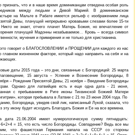
о признать, что и в наше время доминиканцам отведена особая роль
редников между людьми и Девой Марией. В доминиканском
астыре на Мальте в Рабате имеется рельеф с изображением лица
святой Девы, плачущей непрерывно кровавыми слезами более 15-ти
. Никто не знает, отчего плачет Матерь Божия, но впечатление от
езрения плачущей Мадонны незабываемое… Кровь – всегда символ
венности, мучения и примирения и не только для христианина.
 это говорит о БЛАГОСЛОВЛЕНИИ и ПРОЩЕНИИ для каждого из нас
о главном жизненном факторе, который надо направить на себя и на
ужающих.
овые даты 2015 года – это дни, связанные с Богородицей: 25 марта
лаговещение, 15 августа – Успение и Вознесение Богородицы, 8
тября – Рождение Пресвятой Девы, 21 ноября – Введение Богородицы
храм. Однако для латвийцев есть и еще одна дата - 21 июня,
занная с пребыванием в Риге иконы Тихвинской Божией Матери
гитрии», которая пребывала в Латвии с 21 по 23 июня 2004 года. По
анию, Богородица, увидев свой лик, написанный Лукой, сказала, что
з эту икону будет исходить Благодать Божия и Ее на все времена.
а дата 21.06.2004 имеет нумерологическую сумму пятнадцать:
+6+2+4 = 15, что есть число Богородицы. Совпадение? Ведь все мы
ним, что фашистская Германия напала на СССР со стороны