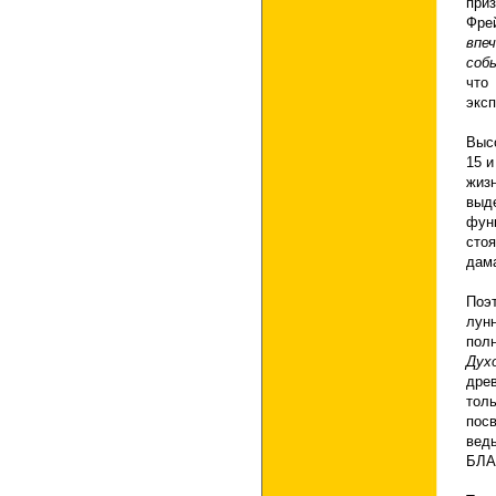
при
Фре
впе
соб
что
экс
Выс
15 и
жиз
выд
фун
сто
дам
Поэ
лунн
пол
Дух
дре
тол
посв
вед
БЛА