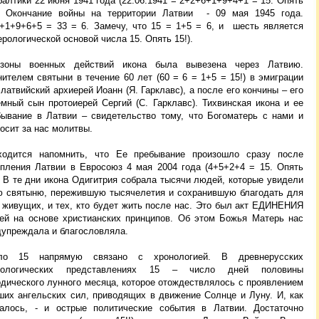
алтики 22 июня 1941 года (22.06.1941 = 2+2+6+1+9+4+1 = 15. Опять
). Окончание войны на территории Латвии - 09 мая 1945 года.
5+1+9+6+5 = 33 = 6. Замечу, что 15 = 1+5 = 6, и шесть является
рологической основой числа 15. Опять 15!).
зоны военных действий икона была вывезена через Латвию.
ителем святыни в течение 60 лет (60 = 6 = 1+5 = 15!) в эмиграции
латвийский архиерей Иоанн (Я. Гарклавс), а после его кончины – его
емный сын протоиерей Сергий (С. Гарклавс). Тихвинская икона и ее
бывание в Латвии – свидетельство тому, что Богоматерь с нами и
осит за нас молитвы.
ходится напомнить, что Ее пребывание произошло сразу после
упления Латвии в Евросоюз 4 мая 2004 года (4+5+2+4 = 15. Опять
. В те дни икона Одигитрия собрала тысячи людей, которые увидели
ю святыню, пережившую тысячелетия и сохранившую благодать для
, живущих, и тех, кто будет жить после нас. Это был акт ЕДИНЕНИЯ
ей на основе христианских принципов. Об этом Божья Матерь нас
дупреждала и благословляла.
ло 15 напрямую связано с хронологией. В древнерусских
рологических представлениях 15 – число дней половины
одического лунного месяца, которое отождествлялось с проявлением
ших ангельских сил, приводящих в движение Солнце и Луну. И, как
залось, - и острые политические события в Латвии. Достаточно