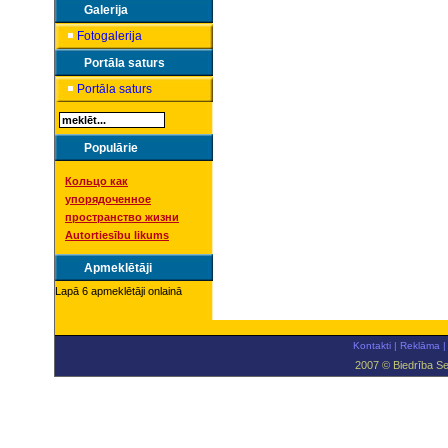
Galerija
Fotogalerija
Portāla saturs
Portāla saturs
Populārie
Кольцо как
упорядоченное
пространство жизни
Autortiesību likums
Apmeklētāji
Lapā 6 apmeklētāji onlainā
Kontakti
|
Reklāma
|
2007 © Biedrība Se