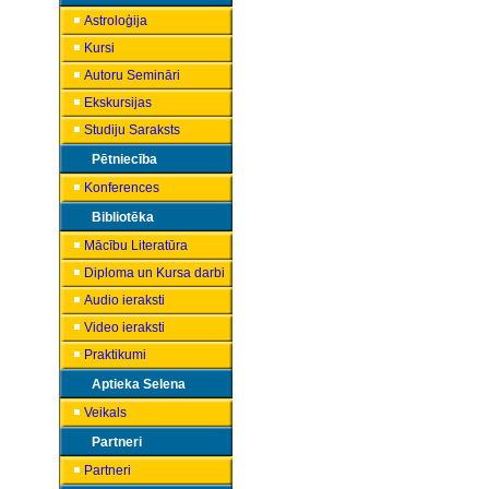
Astroloģija
Kursi
Autoru Semināri
Ekskursijas
Studiju Saraksts
Pētniecība
Konferences
Bibliotēka
Mācību Literatūra
Diploma un Kursa darbi
Audio ieraksti
Video ieraksti
Praktikumi
Aptieka Selena
Veikals
Partneri
Partneri