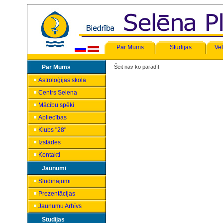
Par Mums
Studijas
Vel
Par Mums
Šeit nav ko parādīt
Astroloģijas skola
Centrs Selena
Mācību spēki
Apliecības
Klubs "28"
Izstādes
Kontakti
Jaunumi
Sludinājumi
Prezentācijas
Jaunumu Arhīvs
Studijas