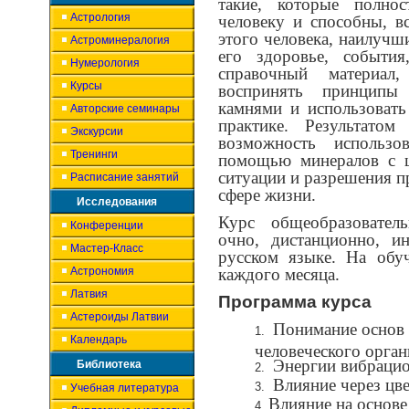
такие, которые полно
Астрология
человеку и способны, вс
этого человека, наилучш
Астроминералогия
его здоровье, событи
Нумерология
справочный материал
Курсы
воспринять принципы
камнями и использовать
Авторские семинары
практике. Результатом
Экскурсии
возможность использо
Тренинги
помощью минералов с 
ситуации и разрешения 
Расписание занятий
сфере жизни.
Исследования
Курс общеобразовател
Конференции
очно, дистанционно, и
Мастер-Класс
русском языке. На обу
Астрономия
каждого месяца.
Латвия
Программа курса
Астероиды Латвии
Понимание основ 
Календарь
человеческого орган
Энергии вибрацио
Библиотека
Влияние через цве
Учебная литература
Влияние на основе