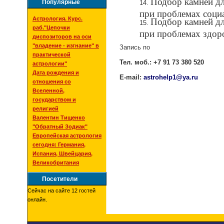
Подбор камней дл
Популярные
при проблемах соци
Астрология. Курс.
Подбор камней дл
раб."Цепочки
при проблемах здор
диспозиторов на оси
"владение - изгнание" в
Запись по
практической
Тел. моб.: +7
91 73
380 520
астрологии"
Дата рождения и
Е
-
mail
:
astrohelp1@ya.ru
отношения со
Вселенной,
государством и
религией
Валентин Тищенко
"Обратный Зодиак"
Европейская астрология
сегодня: Германия,
Испания, Швейцария,
Великобритания
Посетители
Сейчас на сайте 12 гостей
онлайн.