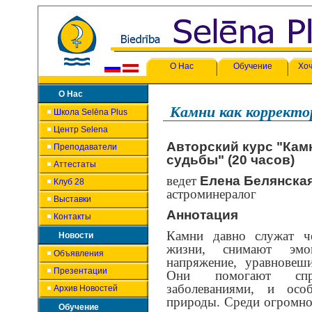
О Нас
Обучение
Хоч
О Нас
Камни как корректо
Школа Selēna Plus
Центр Selena
Авторский курс "Кам
Преподаватели
судьбы" (20 часов)
Аттестаты
ведет
Елена Белянска
Клуб 28
астроминералог
Выставки
Аннотация
Контакты
Камни давно служат че
Новости
жизни, снимают эмо
Объявления
напряжение, уравновеш
Презентации
Они помогают спр
заболеваниями, и осо
Архив Новостей
природы. Среди огромног
Обучение