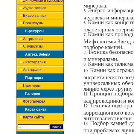
Дипломные и курсовые
минерала.
Аудио записи
Энерго-информаци
Видео записи
человека и минерала
Камни как концент
Практикумы
планетарных энерги
Е-ресурсы
Камни как проводн
Астрология
Мифологемы Звезд и
подборе камней.
Символизм
Техника безопасно
Аптека Selena
и минералами.
Литотерапия
Камни как талисма
Камни как отража
Арттерапия
энергетического воз
Партнеры
универсальных обер
Партнеры
линию через группу
Принцип подбора 
Галерея
как проводники и ко
Фотогалерея
Техники подбора 
Карта сайта
коррекционного возд
Карта сайта
литотерапевтически.
Подбор камней дл
при проблемах личн