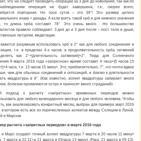
ает, что не следует проводить операции за 3 дня до новолуния, так как по
наблюдениям операция не будет завершена, т.е., скорее всего,
ребуется повторная. Но трое суток – это 39°! Это размер целого
акального знака + декады. А если взять такой орб и для нижнего значения
а, то длина орба составит 78°. Это очень много… Но большинство
льтистов правило соблюдают: 3 дня до и 3 дня после – пост тела и души,
твенные литургии, медитации.
кажется разумным использовать орб в 2° как для любого соединения и
зиции, т.е. в пределах 4-х часов, а продолжительность орба затмений
еделять как 2°+[длительность затмения]+2°. Тогда для Солнечного
ения 9 марта 2016 года «запретное» время составит 4 часа+[5 часов 15
т]+4 часа, т.е. 13 часов 15 минут. Это, приблизительно, 7°, что почти вдвое
ше, чем для обычных соединений и оппозиций, и близко к длительности
кта квадратуры в 8°. (Как известно, аспект квадратуры забирает много
гии, болезни проявляются остро и приносят много страданий).
ой подход к расчету «запретных» временных периодов можно
льзовать для любого календарного месяца и для любого человека. Чтобы
ть, как анализировать конкретный месяц, выбран для примера март 2016
, в котором есть все из перечисленных аспектов между Солнцем и Луной,
й и Марсом.
ер расчета «запретных периодов» в марте 2016 года
 и Марс создают точный аспект квадратуры 7 марта в 20 часов 11 минут
а, 7 марта в 22:11) и 21 марта в 03часа 13 минут (Рига, 21 марта в 05:13).