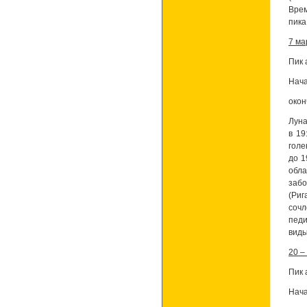
Врем
пика
7 ма
Пик 
Нача
окон
Луна
в 19
голе
до 1
обл
заб
(Риг
сочл
педи
виды
20 –
Пик 
Нача