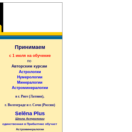
Принимаем
с 1 июля на обучение
по
Авторским курсам
Астрологии
Нумерологии
Минералогии
Астроминералогии
в г. Риге (Латвия),
г. Волгограде и г. Сочи (Россия)
Selēna Plus
Школа Астрологии
единственная
в Прибалтике
обучает
Астроминералогии