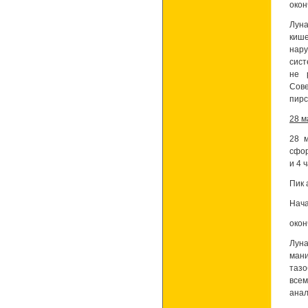
окон
Луна
киш
нар
сист
не 
Сове
пирс
28 м
28 
сфор
и 4 
Пик 
Нача
окон
Лун
ман
тазо
всем
анал