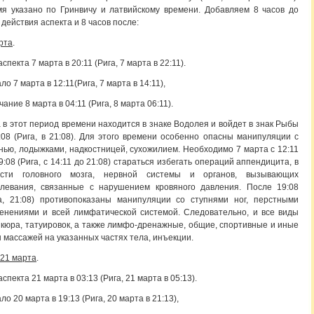
я указано по Гринвичу и латвийскому времени. Добавляем 8 часов до
 действия аспекта и 8 часов после:
рта
.
аспекта 7 марта в 20:11 (Рига, 7 марта в 22:11).
ло 7 марта в 12:11(Рига, 7 марта в 14:11),
чание 8 марта в 04:11 (Рига, 8 марта 06:11).
 в этот период времени находится в знаке Водолея и войдет в знак Рыбы
:08 (Рига, в 21:08). Для этого времени особенно опасны манипуляции с
нью, лодыжками, надкостницей, сухожилием. Необходимо 7 марта с 12:11
9:08 (Рига, с 14:11 до 21:08) стараться избегать операций аппендицита, в
асти головного мозга, нервной системы и органов, вызывающих
олевания, связанные с нарушением кровяного давления. После 19:08
а, 21:08) противопоказаны манипуляции со ступнями ног, перстными
енениями и всей лимфатической системой. Следовательно, и все виды
кюра, татуировок, а также лимфо-дренажные, общие, спортивные и иные
 массажей на указанных частях тела, инъекции.
 21 марта
.
аспекта 21 марта в 03:13 (Рига, 21 марта в 05:13).
ло 20 марта в 19:13 (Рига, 20 марта в 21:13),