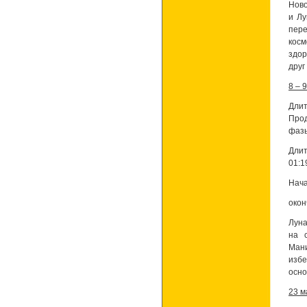
Ново
и Лу
пер
косм
здор
друг
8 – 
Длит
Прод
фазы
Длит
01:1
Нача
окон
Луна
на 
Мани
избе
осно
23 м