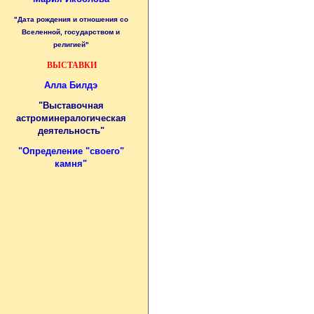
"Дата рождения и отношения со
Вселенной, государством и
религией"
ВЫСТАВКИ
Алла Билдэ
"Выставочная
астроминералогическая
деятельность"
"
Определение "своего"
камня
"