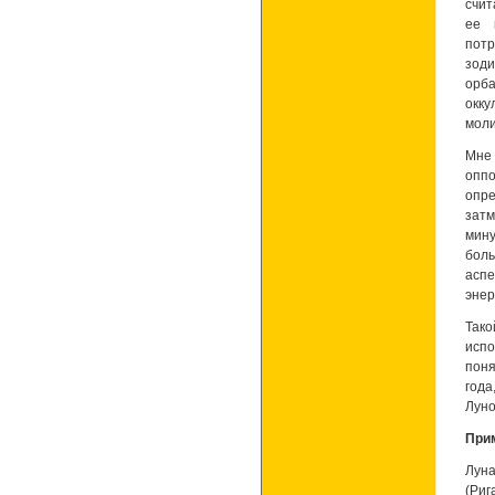
счит
ее 
пот
зоди
орб
окку
моли
Мне 
оппо
опр
затм
мину
боль
аспе
энер
Так
испо
поня
года
Луно
Прим
Луна
(Риг