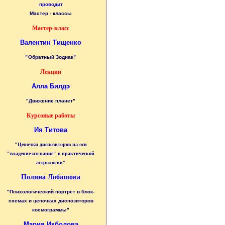
проводит
Мастер - классы
Мастер-класс
Валентин Тищенко
"
Обратный Зодиак
"
Лекции
Алла Билдэ
"Движение планет"
Курсовые работы
Ия Титова
"Цепочки диспозиторов на оси
"владение-изгнание" в практической
астрологии"
Полина Лобашова
"Психологический портрет в блок-
схемах и цепочках диспозиторов
космограммы"
Мария Икболова