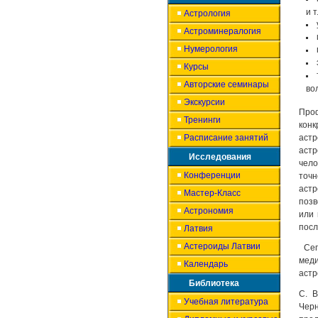
и т
Астрология
Астроминералогия
Нумерология
Курсы
Авторские семинары
во
Экскурсии
Про
Тренинги
кон
Расписание занятий
астр
астр
Исследования
чело
Конференции
точн
аст
Мастер-Класс
позв
Астрономия
или 
посл
Латвия
Астероиды Латвии
Сег
меди
Календарь
астр
Библиотека
С. В
Учебная литература
Чер