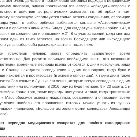
лагают очень дельные и практические методики подхода к медицинским
лемам человека, однако практически все авторы «обходят» вопросы о
ельности действия астрологических аспектов, т.е. об орбах к ним.
ольку в практикуме используются только аспекты соединения, оппозиции
вадратуры, то выбор орбисов выбирается согласно «Астрологическим
ктам и орбисам к ним» Аллы Билдэ. Для квадратуры выбран орбис ± 4°, а
аспектов соединения и оппозиции ± 2°. В случае затмений, когда светила
зуют один из таких аспектов, но вблизи Восходящего или Нисходящего
ого узла, выбор орба рассматривается в тексте ниже.
ой грамотный человек может определить «запретное» время
стоятельно. Для расчета периодов необходимо знать, что названные
ретные» временные периоды всегда относятся к дням новолуния, когда
 и Солнце находятся в соединении и дням полнолуния, когда Луна и
це находятся в противофазе (в аспекте оппозиции). К таким дням также
сятся Солнечные и Лунные затмения, которые всегда совпадают с одним
оволуний или полнолуний. В 2016 году их будет четыре: 9 и 23 марта, 1 и
ентября. Кроме того, такие периоды наступают и тогда, когда транзитные
 и Марс образуют аспекты квадратуры, соединения и оппозиции, время
тупления наибольшего проявления которых можно узнать из лунных
ндарей (например, «Большой астрологический календарь» Александра
ева).
чет периодов медицинского «запрета» для любого календарного
яца