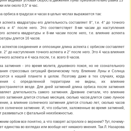
няя видимая угловая скорость движения Луны приблизительно равна 13°
тки или около 0,5° в час.
а орбиса в градусах и часах в целых числах выражается так:
я аспекта квадратуры его длительность составляет 8°, т.е. 4° до точного
кта и 4° после него. Это соответствует 8-ми часам до наступления
ого аспекта квадратуры и 8-ми часам после него, т.е. влияние аспекта
ратуры длится 16 часов.
я аспектов соединения и оппозиции длина аспекта с орбисом составляет
т.е. 2° до наступления точного аспекта и 2° после него. Это 4 часа влияния
очного аспекта и 4 часа после, т.е. всего 8 часов.
за затмения - это время молитв, душевного покоя, но не сознательного
ания стрессовых ситуаций физическому телу. Влияние Луны и Солнца
сится к нашей планете в целом. Поэтому даже в тех случаях, когда
мения с определенной территории не видны, их влияние
ространяется везде. Для дней затмений длина орбиса после затмения
авляет длительность самого затмения. Древние считали, что влияние
ого затмения длится столько месяцев, сколько часов длится само лунное
ение, а влияние солнечного затмения длится столько лет, сколько часов
ся солнечное затмение. И, что события, заложенные во время затмений,
т развиваться с фатальной неизбежностью.
жним орбом все понятно, а что говорят астрологи о верхнем? Тут, почему-
нет единства во взглядах или вообще нет никакого мнения. Так Л. Назарова