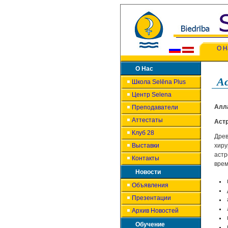
О Н
О Нас
Ас
Школа Selēna Plus
Центр Selena
Алл
Преподаватели
Аттестаты
Аст
Клуб 28
Дре
Выставки
хиру
аст
Контакты
врем
Новости
Объявления
Презентации
Архив Новостей
Обучение