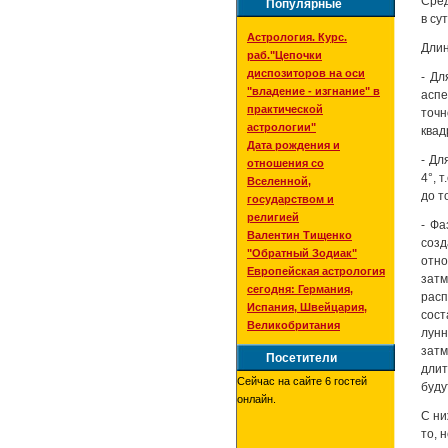
Сред
Популярные
в су
Астрология. Курс.
Длин
раб."Цепочки
диспозиторов на оси
- Дл
"владение - изгнание" в
аспе
практической
точн
астрологии"
квад
Дата рождения и
- Дл
отношения со
4°, 
Вселенной,
до т
государством и
религией
- Фа
Валентин Тищенко
созд
"Обратный Зодиак"
отно
Европейская астрология
зат
сегодня: Германия,
расп
Испания, Швейцария,
сост
Великобритания
лунн
затм
Посетители
длит
Сейчас на сайте 6 гостей
буду
онлайн.
С ни
то, 