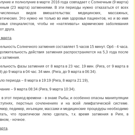
луние и полнолуние в марте 2016 года совпадает с Солнечным (9 марта)
нным (23 марта) затмениями. В эти периоды нужно отказаться от всех
ечисленных видов вмешательства: медицинских, массажных,
етических. Это нужно не только во имя здоровья пациентов, но и во имя
овья специалистов, чтобы не «натягивать» кармические заболевания
 от друга.
9 марта
.
ельность Солнечного затмения составляет 5 часов 15 минут. Орб - 4 часа.
олжительность действия затмения распространяется на 5,3 года после
 затмения.
ельность фазы затмения от 8 марта в 23 час. 19 мин. (Рига, от 9 марта в
9) до 9 марта в 04 час. 34 мин. (Рига, до 9 марта в 06:34).
ло периода – 8 марта в 19:19 (Рига, 8 марта 21:19),
чание – 9 марта 08:34 (Рига, 9 марта 10:34).
 в этот период времени - в знаке Рыбы, и особенно опасны манипуляции
ступнях, перстных сочленениях и на всей лимфатической системе.
кюр, педикюр, инъекции, массажи и медицинские процедуры необходимо
гать, что практически легко сделать, т.к. время затмения в Риге, в
вном, - ночное.
арта
.