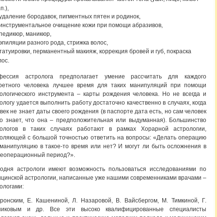
.п.),
удаление бородавок, пигментных пятен и родинок,
инструментальное очищение кожи при помощи абразивов,
педикюр, маникюр,
эпиляции разного рода, стрижка волос,
татуировки, перманентный макияж, коррекция бровей и губ, покраска
лос.
фессия астролога предполагает умение рассчитать для каждого
кретного человека лучшее время для таких манипуляций при помощи
ологического инструмента – карты рождения человека. Но не всегда и
ологу удается выполнить работу достаточно качественно в случаях, когда
век не знает даты своего рождения (в паспорте дата есть, но сам человек
о знает, что она – предположительная или выдуманная). Большинство
рологов в таких случаях работают в рамках Хорарной астрологии,
оляющей с большой точностью ответить на вопросы: «Делать операцию
манипуляцию в такое-то время или нет? И могут ли быть осложнения в
еоперационный период?».
одня астрологи имеют возможность пользоваться исследованиями по
цинской астрологии, написанные уже нашими современниками врачами –
ологами:
ронским, Е. Кашениной, Л. Назаровой, В. Вайсбергом, М. Тимкиной, Г.
никовым и др. Все эти высоко квалифицированные специалисты