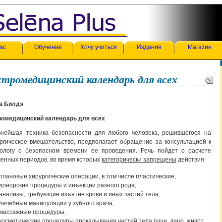
ас
Обучение
Хочу учиться
Издания
Магазин
тромедицинский календарь для всех
а Билдэ
ромедицинский календарь для всех
внейшая техника безопасности для любого человека, решившегося на
ргическое вмешательство, предполагает обращение за консультацией к
рологу о безопасном времени ее проведения. Речь пойдет о расчете
енных периодов, во время которых
категорически запрещены
действия:
плановые хирургические операции, в том числе пластические,
донорские процедуры и инъекции разного рода,
анализы, требующие изъятие крови и иных частей тела,
лечебные манипуляции у зубного врача,
массажные процедуры,
косметические процедуры прокалывания частей тела (уши, лицо, живот