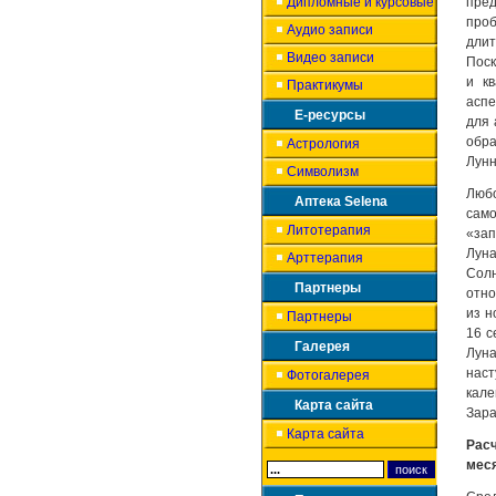
Дипломные и курсовые
пред
проб
Аудио записи
длит
Видео записи
Поск
и к
Практикумы
аспе
Е-ресурсы
для 
обра
Астрология
Лунн
Символизм
Люб
Аптека Selena
само
Литотерапия
«зап
Луна
Арттерапия
Солн
Партнеры
отно
из н
Партнеры
16 с
Галерея
Луна
нас
Фотогалерея
кале
Карта сайта
Зара
Карта сайта
Рас
мес