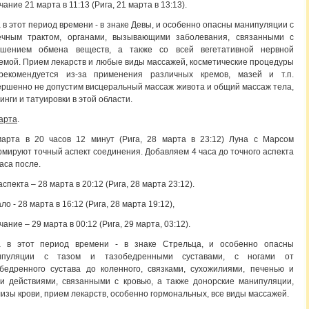
чание 21 марта в 11:13 (Рига, 21 марта в 13:13).
 в этот период времени - в знаке Девы, и особенно опасны манипуляции с
ечным трактом, органами, вызывающими заболевания, связанными с
ушением обмена веществ, а также со всей вегетативной нервной
емой. Прием лекарств и любые виды массажей, косметические процедуры
рекомендуется из-за применения различных кремов, мазей и т.п.
ршенно не допустим висцеральный массаж живота и общий массаж тела,
инги и татуировки в этой области.
арта
.
марта в 20 часов 12 минут (Рига, 28 марта в 23:12) Луна с Марсом
мируют точный аспект соединения. Добавляем 4 часа до точного аспекта
часа после.
аспекта – 28 марта в 20:12 (Рига, 28 марта 23:12).
ло - 28 марта в 16:12 (Рига, 28 марта 19:12),
чание – 29 марта в 00:12 (Рига, 29 марта, 03:12).
а в этот период времени - в знаке Стрельца, и особенно опасны
ипуляции с тазом и тазобедренными суставами, с ногами от
бедренного сустава до коленного, связками, сухожилиями, печенью и
и действиями, связанными с кровью, а также донорские манипуляции,
изы крови, прием лекарств, особенно гормональных, все виды массажей.