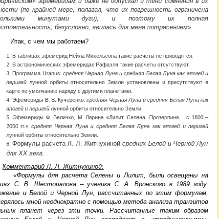
пирическим» эфемеридам и даже не допускал и тени сомнения в их
ности (по крайней мере, полагал, что их погрешность ограничена
сколькими минутами дуги), и поэтому их полная
остоятельность, безусловно, явилась для меня потрясением».
Итак, с чем мы работаем?
В таблицах эфемерид Нейла Михельсона такие расчеты не приводятся.
В астрономических эфемеридах Рафаэля такие расчеты отсутствуют.
Программа Uranus:
средняя Черная Луна и средняя Белая Луна как апогей и
перигей
лунной орбиты относительно Земли установлены и присутствуют в
карте по умолчанию наряду с другими планетами.
Эфемериды В. В. Кучеренко:
средняя Черная Луна и средняя Белая Луна как
апогей и перигей
лунной орбиты относительно Земли.
Эфемериды Ф. Величко, М. Ларина «Лилит, Селена, Прозерпина… с 1800 –
2050 гг.»
средняя Черная Луна и средняя Белая Луна как апогей и перигей
лунной орбиты относительно Земли.
Формулы расчета Л. Л. Житнухиной
средних Белой и Черной Лун
для ХХ века.
Комментарий Л. Л. Житнухиной:
рмулы для расчета Селены и Лилит, были освещены на
циях С. В. Шестопалова – ученика С. А. Вронского в 1989 году.
ожение и Белой и Черной Лун, рассчитанных по этим формулам,
верялось мной неоднократно с помощью метода анализа транзитов
льных планет через эти точки. Рассчитанные таким образом