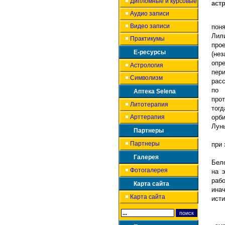
Дипломные и курсовые
аст
Аудио записи
Сре
Видео записи
пон
Лил
Практикумы
про
Е-ресурсы
(не
опр
Астрология
пер
Символизм
расс
по 
Аптека Selena
про
Литотерапия
тог
Арттерапия
орб
Лу
Партнеры
А е
Партнеры
при 
Дав
Галерея
Бело
Фотогалерея
на 
раб
Карта сайта
ина
Карта сайта
исти