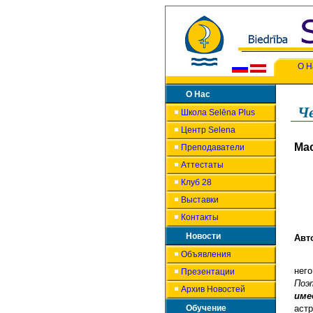
О Н
О Нас
Че
Школа Selēna Plus
Центр Selena
Ма
Преподаватели
Аттестаты
Клуб 28
Выставки
Контакты
Новости
Авт
Объявления
него
Презентации
Поэ
Архив Новостей
име
Обучение
аст