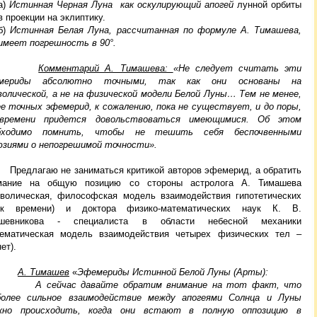
а)
Истинная Черная Луна как оскулирующий апогей
лунной орбиты
в проекции на эклиптику.
б)
Истинная Белая Луна, рассчитанная по формуле А. Тимашева,
имеет погрешность в 90
°.
Комментарий А. Тимашева:
«Не следует считать эти
мериды абсолютно точными, так как они основаны на
волической, а не на физической модели Белой Луны… Тем не менее,
ее точных эфемерид, к сожалению, пока не существует, и до поры,
времени придется довольствоваться имеющимися. Об этом
бходимо помнить, чтобы не тешить себя беспочвенными
юзиями о непогрешимой точности».
длагаю не заниматься критикой авторов эфемерид, а обратить
мание на общую позицию со стороны астролога А. Тимашева
мволическая, философская модель взаимодействия гипотетических
ек времени) и доктора физико-математических наук
К. В.
шевникова - специалиста в области небесной механики
тематическая модель взаимодействия четырех физических тел –
ет).
А. Тимашев
«
Эфемериды Истинной Белой Луны (Арты):
А сейчас давайте обратим внимание на тот факт, что
более сильное взаимодействие между апогеями Солнца и Луны
жно происходить, когда они встают в полную оппозицию в