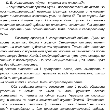
К. В. Холшевников
«Луна – спутник или планета?»:
оцентрическая орбита Луны - пространственная кривая. Но
"пространственность" невелика. Векторы скорости и ускорения
азуют с плоскостью эклиптики углы не более 6°. То же верно и для
иоцентрической траектории. Поэтому в обоих случаях достаточно
аничиться проекцией орбиты на плоскость эклиптики. Как хорошо
естно, орбита Луны относительно Земли близка к кеплеровскому
ипсу…
Поэтому проекция L геоцентрической орбиты Луны на
скость эклиптики близка к эллипсу. Отклонения от него может
етить на глаз лишь художник или чертежник. Только одно отличие
етно человеку с нормальным зрением: орбита не замыкается после
рота вокруг Земли. Каждый следующий виток чуть-чуть смещен по
ошению к предыдущему. Но это несущественно. Для нашей цели
ны два обстоятельства:
а)
вектор скорости на L вращается влево, если смотреть с
ерного полюса эклиптики; кривизна всегда положительна, точки
егиба не встречаются;
на одном витке L вокруг Земли отсутствуют петли.
 свойства вместе означают, что L всегда обращена
нутостью к Земле, не имея ни волн (кривизна всегда
ожительна), ни петель на одном витке (кривизна не слишком
ика), и похожа на овал с заключенной внутри Землей. Интересно,
 оба указанных свойства (с заменой слова "Земля" на слово
лнце") справедливы и для проекции гелиоцентрической орбиты