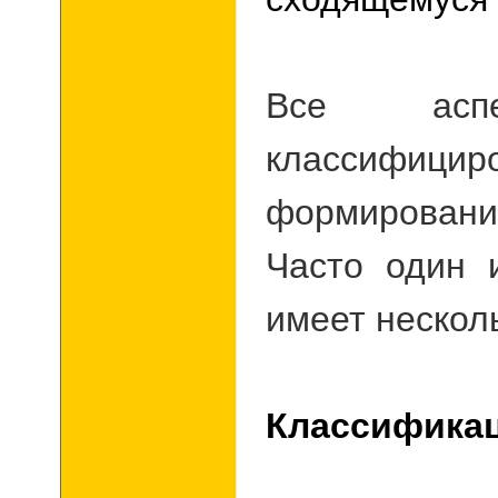
Все асп
классифици
формирования
Часто один 
имеет нескол
Классификац