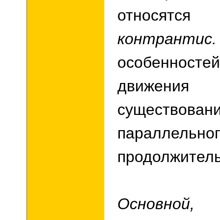
относят
контрантис.
особеннос
движен
существован
параллель
продолжитель
Основной, 