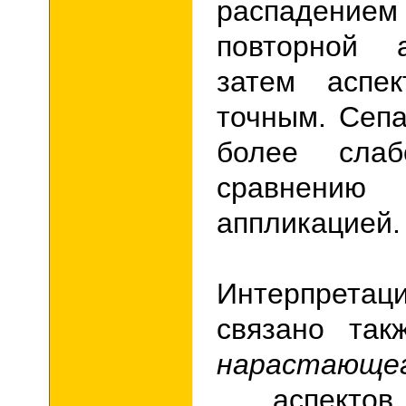
распадени
повторной 
затем аспе
точным. Сепа
более сла
срав
аппликацией.
Интерпретац
связано так
нарастающе
аспектов,