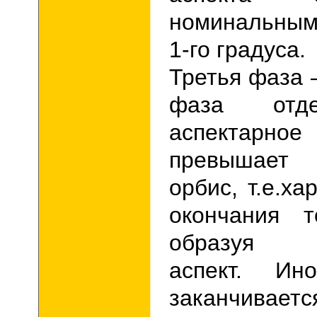
номинальным
1-го градуса.
Третья фаза
фаза отде
аспектарное
превышает
орбис, т.е.ха
окончания т
образу
аспект. Ин
заканчи