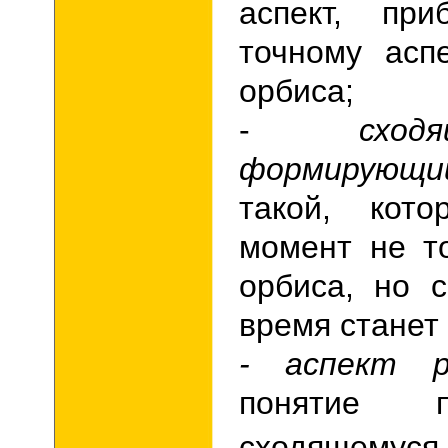
аспект, пр
точному асп
орбиса;
-
схо
формирующи
такой, кот
момент не т
орбиса, но с
время станет
- аспект р
понятие пр
сходящемуся 