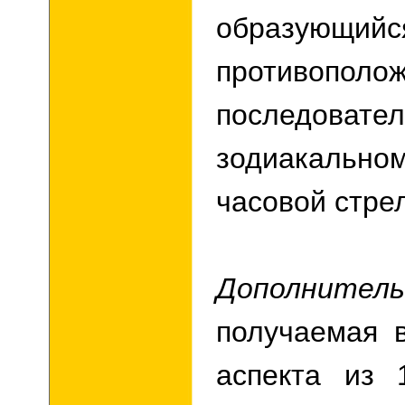
образующийся
противополо
последовател
зодиакальном
часовой стре
Дополнитель
получаемая 
аспекта из 