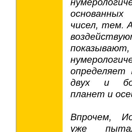
нумеролог
основанных
чисел, тем. 
воздейств
показыв
нумерологич
определяет 
двух и бо
планет и осе
Впрочем, И
уже пыта