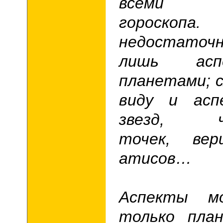
всеми э
гороскоп
недостато
лишь асп
планетами; 
виду и асп
звезд, чу
точек, ве
атисов…
Аспекты м
только пла