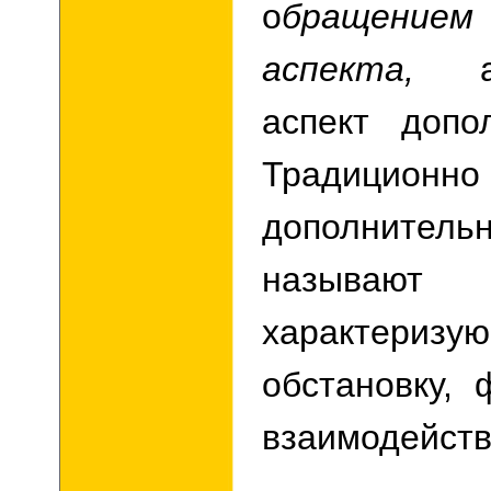
о
бращением
аспекта,
аспект допо
Традиционно
дополните
называю
характеризу
обстановку, 
взаимодейств