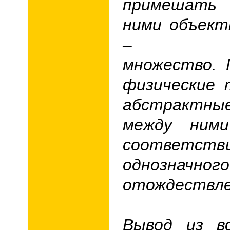
примешать 
ними объект
– ко
множество.
физические 
абстрактн
между ним
соответстви
однозначного
отождествле
Вывод из вс