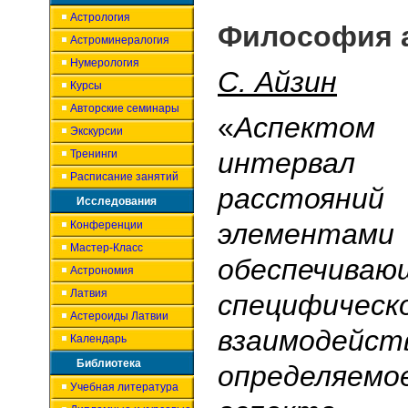
Астрология
Философия 
Астроминералогия
Нумерология
С. Айзин
Курсы
Авторские семинары
«
Аспекто
Экскурсии
интерва
Тренинги
Расписание занятий
расстоя
Исследования
элемент
Конференции
Мастер-Класс
обеспеч
Астрономия
Латвия
специфическ
Астероиды Латвии
взаимодейст
Календарь
Библиотека
определя
Учебная литература