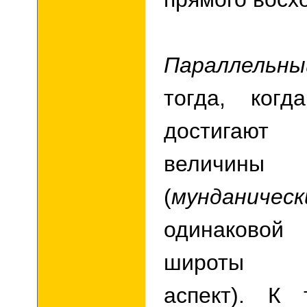
Параллель
тогда, ког
достигают
величины
(
мунданиче
одинаковой
широты (з
аспект). К 