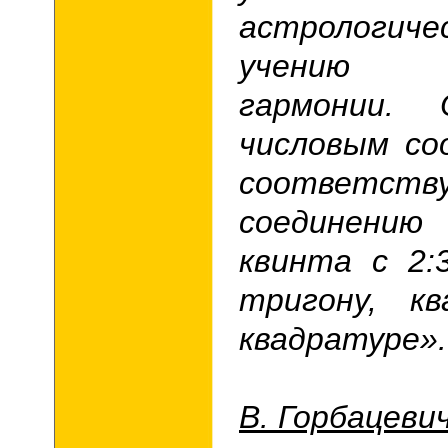
астрологиче
учению м
гармонии.
числовым со
соответств
соединению
квинта с 2:
тригону, к
квадратуре».
В. Горбацеви