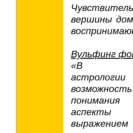
Чувствите
вершины дом
воспринимаю
Вульфинг фо
«В эзот
астрологи
возможн
понимани
аспекты
выражением