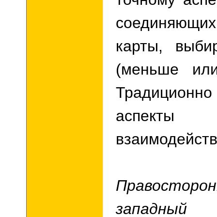
соединяющ
карты, выби
(меньше ил
Традицион
аспекты х
взаимодейств
Правосторо
запад