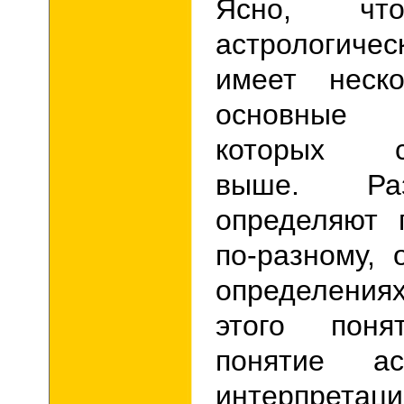
Ясно, чт
астрологич
имеет неско
основные 
которых с
выше. Ра
определяют 
по-разному, 
определения
этого поня
понятие а
интерпрет