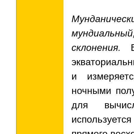
Мунданическ
мундиаль
склонения.
экваториаль
и измеряет
ночными пол
для вычис
использует
прямого восх