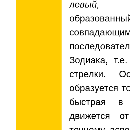
левый, 
образованный
совпа
последовате
Зодиака, т.е
стрелки. О
образуется то
быстрая в
движется о
точному аспек