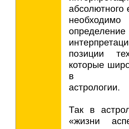
абсолютного 
необходи
опред
интерпрета
позиции те
которые широ
в прак
астрологии.
Так в астро
«жизни асп