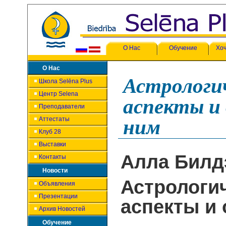
О Нас
Обучение
Хоч
О Нас
Астрологи
Школа Selēna Plus
Центр Selena
аспекты и 
Преподаватели
Аттестаты
ним
Клуб 28
Выставки
Алла Билд
Контакты
Новости
Астрологи
Объявления
Презентации
аспекты и
Архив Новостей
Обучение