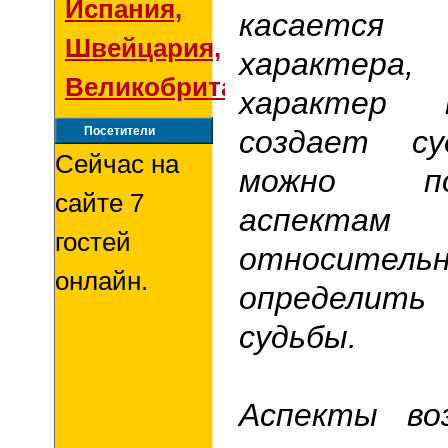
Испания,
касаетс
Швейцария,
характера
Великобритания
характер 
Посетители
создает су
Сейчас на
можно п
сайте 7
аспект
гостей
относите
онлайн.
определит
судьбы.
Аспекты во