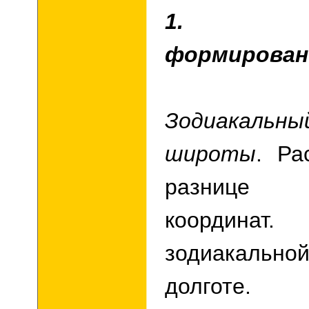
1.
формирован
Зодиакаль
широты
. Ра
разнице з
координа
зодиакально
долготе.