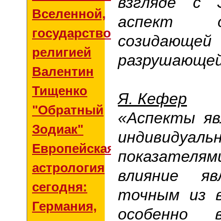
взгляде с
Вселенной,
аспект 
государством и
созидающей 
религией
разрушающей
Валентин
Тищенко
Я. Кефер
"Обратный
«Аспекты я
Зодиак"
индивидуаль
Европейская
показателям
астрология
влияние я
сегодня:
точным из в
Германия,
особенно