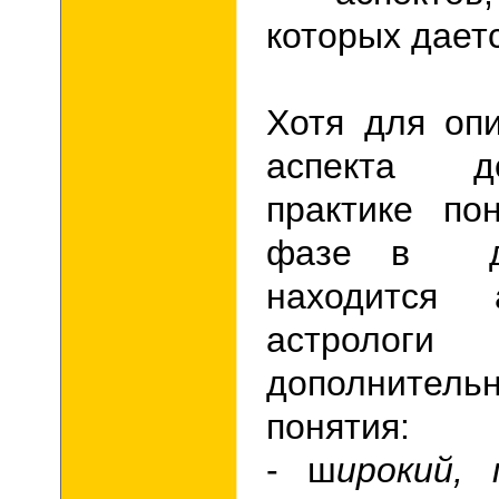
которых дает
Хотя для оп
аспекта д
практике по
фазе в да
находится 
астрол
дополнитель
понятия:
- ш
ирокий, 