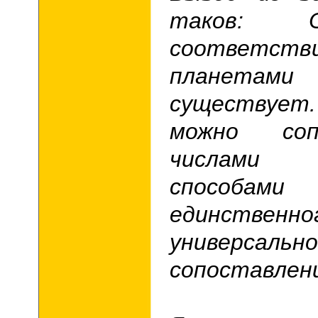
таков: О
соответс
планетами
существу
можно соп
числам
способ
единственно
универсально
сопоставлени