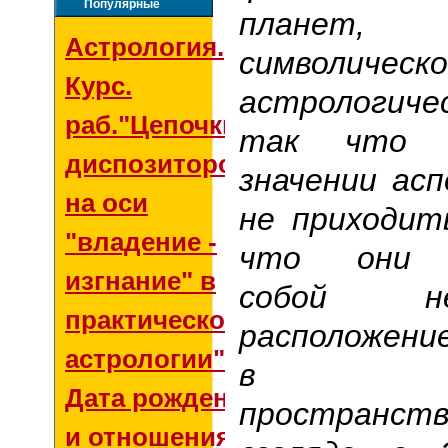
Популярные
планет
Астрология.
символическ
Курс.
астрологиче
раб."Цепочки
так что о
диспозиторов
значении ас
на оси
не приходит
"владение -
что они п
изгнание" в
собой н
практической
расположени
астрологии"
в кос
Дата рождения
пространстве
и отношения со