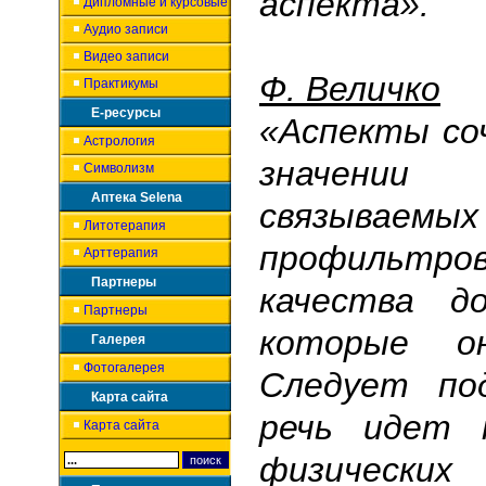
аспекта».
Дипломные и курсовые
Аудио записи
Видео записи
Ф. Величко
Практикумы
Е-ресурсы
«Аспекты со
Астрология
значени
Символизм
Аптека Selena
связываемы
Литотерапия
профильтр
Арттерапия
Партнеры
качества д
Партнеры
которые о
Галерея
Фотогалерея
Следует по
Карта сайта
речь идет 
Карта сайта
физически