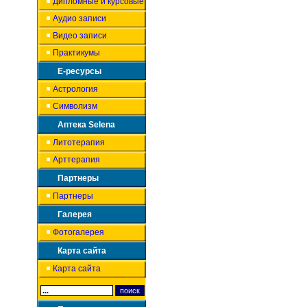
Дипломные и курсовые
Аудио записи
Видео записи
Практикумы
Е-ресурсы
Астрология
Символизм
Аптека Selena
Литотерапия
Арттерапия
Партнеры
Партнеры
Галерея
Фотогалерея
Карта сайта
Карта сайта