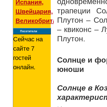
одновремен
Испания,
трапеции С
Швейцария,
Плутон – Со
Великобритания
– квиконс – 
Посетители
Плутон.
Сейчас на
сайте 7
гостей
Солнце и фо
онлайн.
юноши
Солнце в Ко
характерист