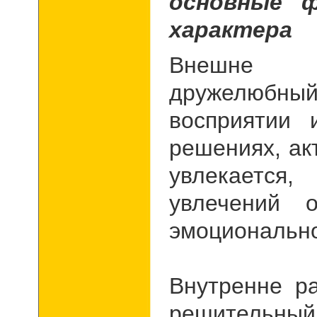
основные 
характера
Внешне 
дружелюб
восприятии 
решениях, ак
увлекается
,
увлечений 
эмоционально.
Внутренне р
решитель