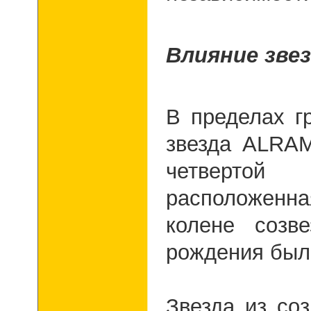
Влияние зве
В пределах г
звезда ALRAM
четвертой
расположен
колене созв
рождения был
Звезда из со