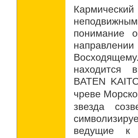
Кармически
неподвижным
понимание о
направлени
Восходящ
находится 
BATEN
KAIT
чреве Морско
звезда соз
символизир
ведущие к 