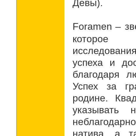
Девы).
Foramen
– зв
которое 
исследовани
успеха и до
благодаря 
Успех за г
родине. Ква
указывать 
неблагодарн
натива, а т