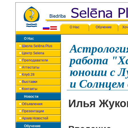
О Нас
Обучение
Хоч
О Нас
Астрология
Школа Selēna Plus
Центр Selena
работа "Х
Преподаватели
Аттестаты
юноши с Лу
Клуб 28
и Солнцем 
Выставки
Контакты
Новости
Илья Жуко
Объявления
Презентации
Архив Новостей
Обучение