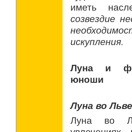
иметь насл
созвездие н
необходим
искупления.
Луна и фо
юноши
Луна во Льв
Луна во Л