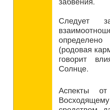
забвения.
Следует з
взаимоотно
определен
(родовая кар
говорит вл
Солнце.
Аспекты о
Восходящ
средством, 