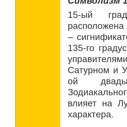
Символизм 1
15-ый гра
расположена 
– сигнификат
135-го граду
управителя
Сатурном и У
ой двады
Зодиакально
влияет на Л
характера.