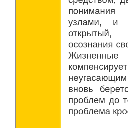
понимания 
узлами, и 
открытый,
осознания св
Жизненны
компенсируе
неугасающи
вновь берет
проблем до т
проблема кро