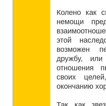
Колено как 
немощи пред
взаимоотнош
этой наслед
возможен п
дружбу, или
отношения п
своих целе
окончанию хо
Так как зве