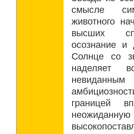
смысле сим
животного на
высших спо
осознание и 
Солнце со з
наделяет в
невиданным
амбициознос
границей 
неожиданну
высокопоставл