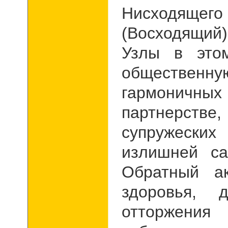
Нисходящег
(Восходящи
Узлы в это
общественную
гармоничны
партнерст
супружески
излишней са
Обратный а
здоровья, 
отторжения