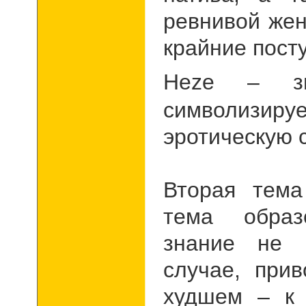
ревнивой же
крайние посту
Heze
– зв
символизи
эротическую 
Вторая тема
тема образ
знание не 
случае, при
худшем – к 