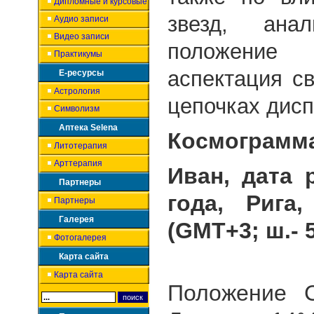
Дипломные и курсовые
звезд, ана
Аудио записи
Видео записи
положение
Практикумы
аспектация с
Е-ресурсы
Астрология
цепочках дисп
Символизм
Аптека Selena
Космограмм
Литотерапия
Арттерапия
Иван, дата 
Партнеры
года, Рига
Партнеры
Галерея
(
GMT
+3; ш.- 
Фотогалерея
Карта сайта
Карта сайта
Положение 