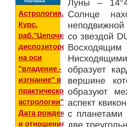
Луны – 14
°
Популярные
Астрология.
Солнце нах
Курс.
неподвижной
раб."Цепочки
со звездой
D
диспозиторов
Восходящи
на оси
Нисходящим
"владение -
образует кар
изгнание" в
вершине кот
практической
образуют ме
астрологии"
аспект квикон
Дата рождения
с планетами
и отношения со
две треуголь