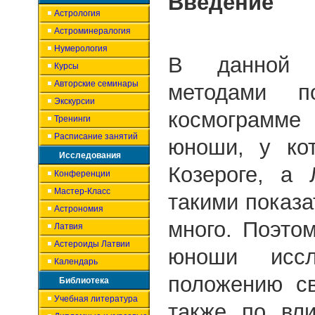
Введение
Астрология
Астроминералогия
Нумерология
В данной р
Курсы
Авторские семинары
методами 
Экскурсии
космограмм
Тренинги
Расписание занятий
юноши, у ко
Исследования
Козероге, а
Конференции
Мастер-Класс
такими показ
Астрономия
много. Поэто
Латвия
Астероиды Латвии
юноши исс
Календарь
положению св
Библиотека
Учебная литература
также по вл