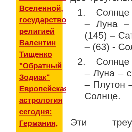
Вселенной,
1.
Солнце 
государством и
– Луна –
религией
(145) – С
Валентин
– (63) - С
Тищенко
2.
Солнце 
"Обратный
– Луна – 
Зодиак"
– Плутон 
Европейская
Солнце.
астрология
сегодня:
Эти треуг
Германия,