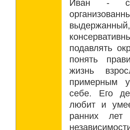
Иван - сов
организов
выдержанный
консервативн
подавлять о
понять прав
жизнь взро
примерным у
себе. Его д
любит и умее
ранних лет
независимости