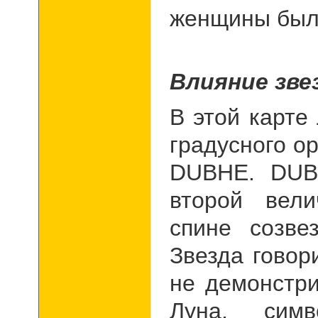
женщины был
Влияние зв
В этой карте
градусного о
DUBHE.
DUBH
второй вел
спине созве
Звезда говор
не демонстри
Луна, симв