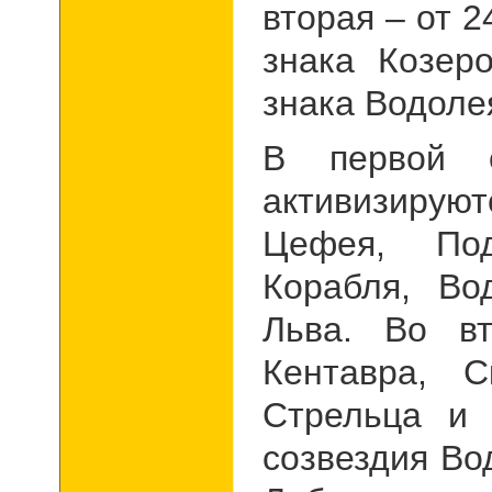
вторая – от 2
знака Козеро
знака Водоле
В первой о
активизируют
Цефея, Под
Корабля, Во
Льва. Во вт
Кентавра, С
Стрельца и
созвездия Во