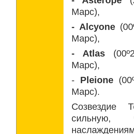
- Asterope
Марс),
- Alcyone
(0
Марс),
- Atlas
(00º
Марс),
-
Pleione
(00
Марс)
Созвездие Т
сильную, 
наслаждения