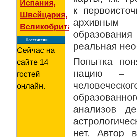
Испания,
к первоисто
Швейцария,
архивным
Великобритания
образования
Посетители
реальная нео
Сейчас на
Попытка пон
сайте 14
нацию – д
гостей
человеческо
онлайн.
образованн
анализов де
астрологиче
нет. Автор 