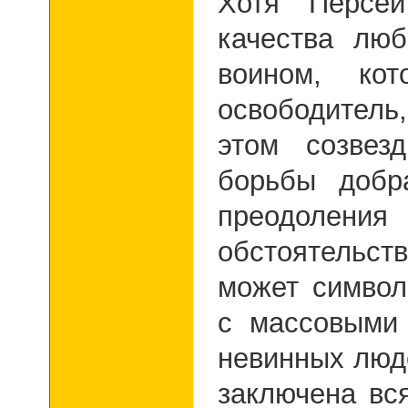
Хотя Персей
качества люб
воином, ко
освободитель
этом созвез
борьбы добр
преодолени
обстоятельст
может символ
с массовыми
невинных люд
заключена вс