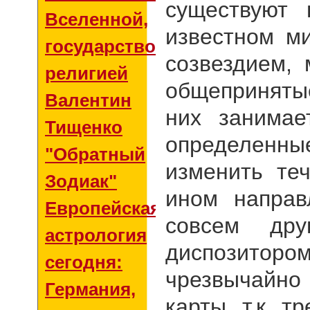
существуют
Вселенной,
известном м
государством и
созвездием,
религией
общеприняты
Валентин
них занимае
Тищенко
определенны
"Обратный
изменить те
Зодиак"
ином направ
Европейская
совсем дру
астрология
диспозито
сегодня:
чрезвычайно
Германия,
карты, т.к. 