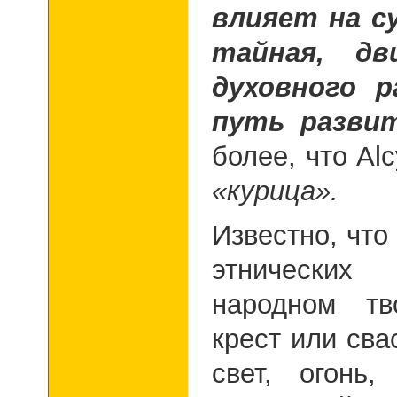
влияет на с
тайная, дв
духовного 
путь развит
более, что Al
«курица».
Известно, что
этнических
народном тв
крест или сва
свет, огонь