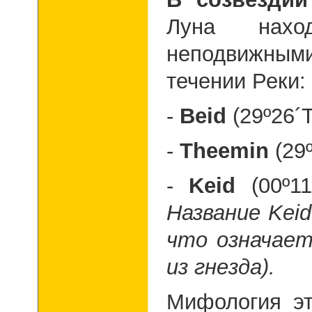
Луна нахо
неподвижными
течении Реки:
-
Beid
(29º26´
-
Theemin
(29
-
Keid
(00º1
Название
Keid
что означает
из гнезда
).
Мифология эт