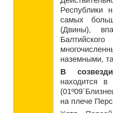
Действитель
Республики н
самых боль
(Двины), в
Балтийск
многочислен
наземными, та
В созвезд
находится в
(01º09´Близн
на плече Перс