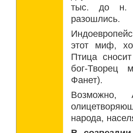
тыс. до н.
разошлись.
Индоевропей
этот миф, х
Птица сносит
бог-Творец 
Фанет).
Возможно, 
олицетворя
народа, насе
В созвезди