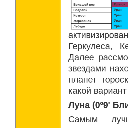
Плутон
Большой пес
Уран
Водолей
Уран
Козерог
Уран
Жеребенок
Уран
Лебедь
активизиро
Геркулеса, К
Далее рассмо
звездами нах
планет горос
какой вариант
Луна (0º9' Бл
Самым лучш