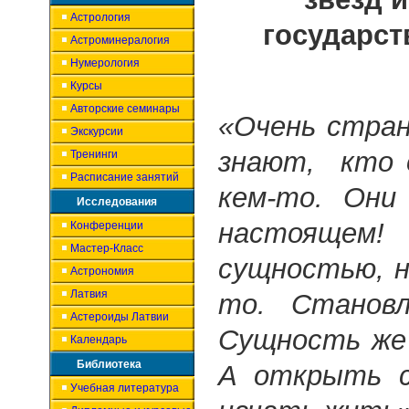
Астрология
государст
Астроминералогия
Нумерология
Курсы
Авторские семинары
«Очень стран
Экскурсии
знают, кто 
Тренинги
Расписание занятий
кем-то. Они
Исследования
настоящем!
Конференции
Мастер-Класс
сущностью, н
Астрономия
Латвия
то. Станов
Астероиды Латвии
Сущность же 
Календарь
Библиотека
А открыть с
Учебная литература