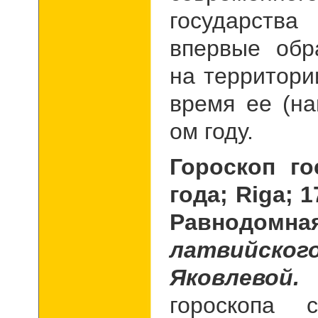
государств
впервые обр
на территори
время ее (на
ом году.
Гороскоп го
года;
Riga
; 
Равнодомн
латвийског
Яковлевой.
Г
гороскопа 