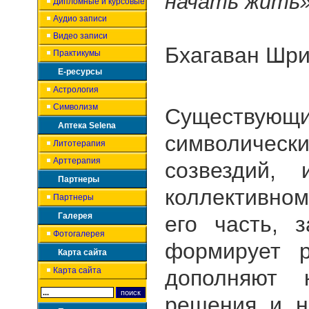
начать жить
»
Дипломные и курсовые
Аудио записи
Видео записи
Бхагаван Шр
Практикумы
Е-ресурсы
Астрология
Символизм
Существующ
Аптека Selena
символичес
Литотерапия
Арттерапия
созвездий,
Партнеры
коллективно
Партнеры
Галерея
его часть, 
Фотогалерея
формирует 
Карта сайта
Карта сайта
дополняют 
решения и н