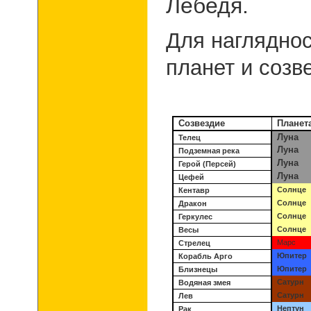
Лебедя.
Для наглядно
планет и созв
Созвездие
Планет
Луна
Телец
Луна
Подземная река
Луна
Герой (Персей)
Луна
Цефей
Солнце
Кентавр
Солнце
Дракон
Солнце
Геркулес
Солнце
Весы
Марс
Стрелец
Юпитер
Корабль Арго
Юпитер
Близнецы
Сатурн
Водяная змея
Сатурн
Лев
Нептун
Рак