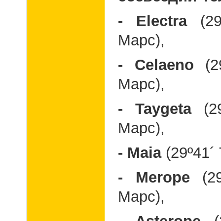
- Electra
(2
Марс),
- Celaeno
(
Марс),
- Taygeta
(2
Марс),
- Maia
(29º41´
- Merope
(2
Марс),