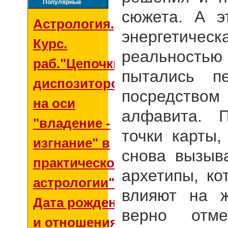
Популярные
сюжета. А э
Астрология.
энергетичес
Курс.
реальностью
раб."Цепочки
пытались п
диспозиторов
посредство
на оси
алфавита. 
"владение -
точки карты
изгнание" в
снова вызыв
практической
архетипы, к
астрологии"
влияют на ж
Дата рождения
верно отм
и отношения со