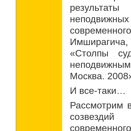
результат
неподвижн
современно
Имширагича
«Столпы су
неподвижны
Москва. 200
И все-таки…
Рассмотрим 
созвездий
современн