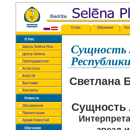
О Нас
Обучение
Хоч
О Нас
Сущность 
Школа Selēna Plus
Центр Selena
Республик
Преподаватели
Аттестаты
Клуб 28
Светлана 
Выставки
Контакты
Новости
Сущность 
Объявления
Презентации
Интерпрет
Архив Новостей
звезд 
Обучение