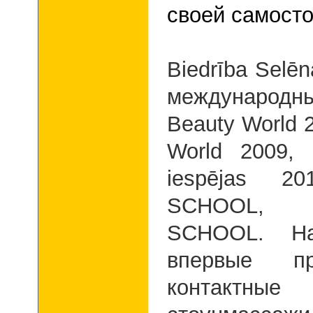
своей самост
Biedrība Selē
международны
Beauty World 
World 2009, 
iespējas 2
SCHOOL,
SCHOOL
.
Н
впервые про
контактные