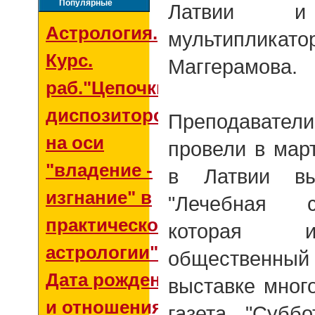
Популярные
Латвии и 
Астрология.
мультипли
Курс.
Маггерамова.
раб."Цепочки
диспозиторов
Преподаватели
на оси
провели в мар
"владение -
в Латвии вы
изгнание" в
"Лечебная с
практической
которая и
астрологии"
общественный
Дата рождения
выставке мног
и отношения со
газета "Субб