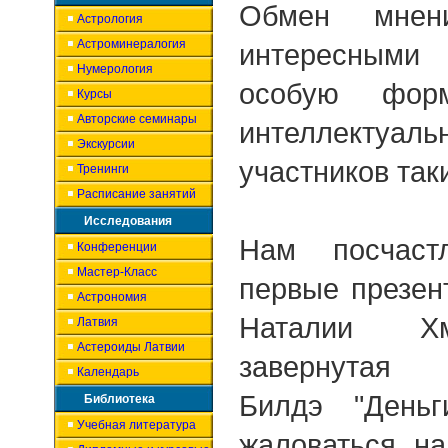
Обмен мнен
Астрология
Астроминералогия
интересными
Нумерология
особую фор
Курсы
Авторские семинары
интеллектуал
Экскурсии
участников так
Тренинги
Расписание занятий
Исследования
Нам посчастл
Конференции
Мастер-Класс
первые презен
Астрономия
Наталии Хм
Латвия
Астероиды Латвии
завернута
Календарь
Билдэ "Деньг
Библиотека
Учебная литература
жаловаться на