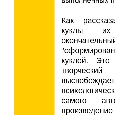
выполненных п
Как рассказ
куклы их 
окончате
"сформир
куклой. Это
творчес
высвобож
психологич
самого ав
произведени