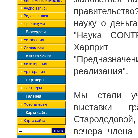
Дипломные и курсовые
Аудио записи
правительст
Видео записи
науку о деньг
Практикумы
Е-ресурсы
"Наука CONT
Астрология
Харприт
Символизм
Аптека Selena
"Предназначе
Литотерапия
реализация".
Арттерапия
Партнеры
Партнеры
Мы стали уч
Галерея
Фотогалерея
выставки гр
Карта сайта
Стародедов
Карта сайта
вечера члена