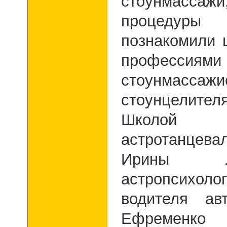
стоунмассаж
процедуры 
познакомили 
профессия
стоунмассажи
стоунцелител
Школой 
астротанце
Ирины Л
астропсихолог
водителя ав
Ефременко 