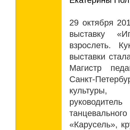
Екатерины Пол
29 октября 20
выставку «И
взрослеть. К
выставки стал
Магистр педа
Санкт-Петерб
культуры,
руководитель
танцевальн
«Карусель», к