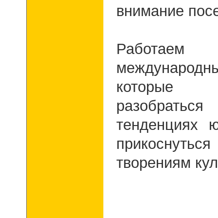
внимание посе
Работа
международ
которые 
разобрать
тенденциях ю
прикоснут
творениям кул