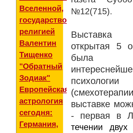
Вселенной,
№12(715).
государством и
религией
Выставка "
Валентин
открытая 5 о
Тищенко
была п
"Обратный
интереснейше
Зодиак"
психологии
Европейская
(смехот
астрология
выставке можн
сегодня:
- первая в Л
Германия,
течении двух