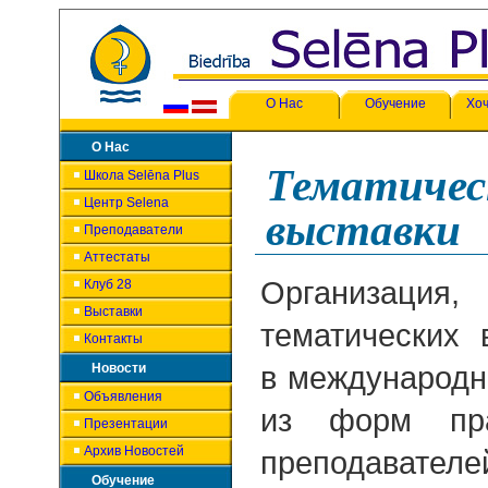
О Нас
Обучение
Хоч
О Нас
Тематичес
Школа Selēna Plus
Центр Selena
выставки
Преподаватели
Аттестаты
Организац
Клуб 28
Выставки
тематических 
Контакты
Новости
в международн
Объявления
из форм пра
Презентации
Архив Новостей
преподавате
Обучение