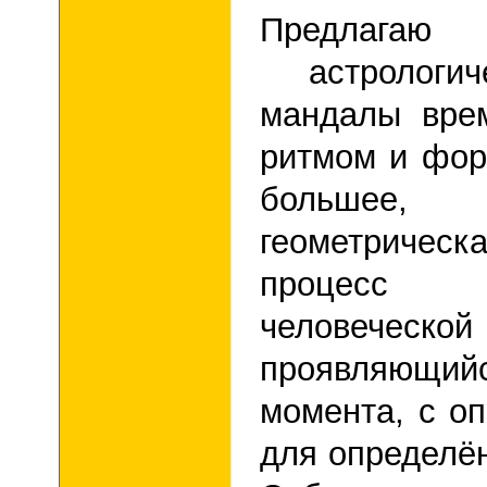
Предлага
астрологич
мандалы вре
ритмом и фор
большее, 
геометрическ
процесс 
человеческо
проявляющий
момента, с о
для определё