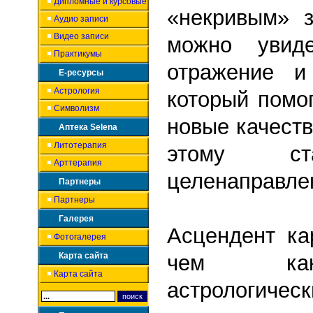
Дипломные и курсовые
«некривым» з
Аудио записи
Видео записи
можно увид
Практикумы
отражение и
Е-ресурсы
Астрология
который помо
Символизм
новые качеств
Аптека Selena
Литотерапия
этому ст
Арттерапия
целенаправле
Партнеры
Партнеры
Галерея
Асцендент ка
Фотогалерея
Карта сайта
чем как
Карта сайта
астрологичес