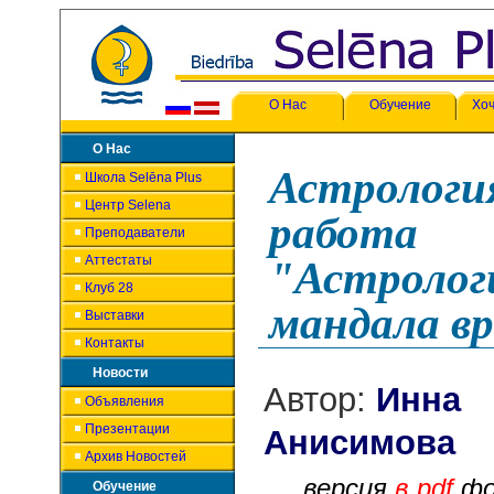
О Нас
Обучение
Хоч
О Нас
Астрология
Школа Selēna Plus
Центр Selena
работа
Преподаватели
Аттестаты
"Астролог
Клуб 28
мандала в
Выставки
Контакты
Новости
Автор:
Инна
Объявления
Презентации
Ани
Архив Новостей
версия
в pdf
ф
Обучение