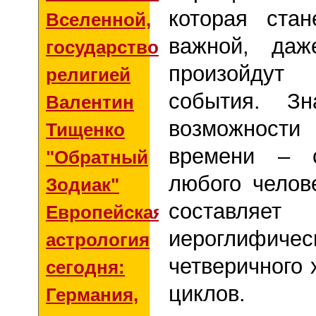
которая ста
Вселенной,
важной, да
государством и
произойду
религией
события. З
Валентин
возможност
Тищенко
времени – 
"Обратный
любого челов
Зодиак"
составля
Европейская
иероглифич
астрология
четверичного
сегодня:
циклов.
Германия,