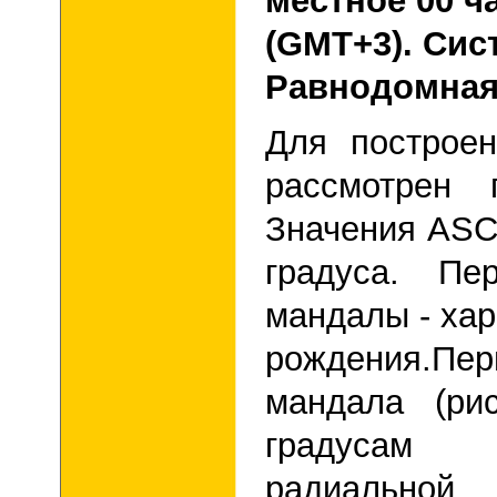
местное 00 ч
(GMT+
3). Си
Равнодомная
Для построе
рассмотрен
Значения AS
градуса. Пе
мандалы - ха
рождения.
Пер
мандала (ри
градусам
радиальной 