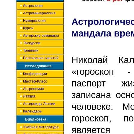
Астрология
Астроминералогия
Астрологиче
Нумерология
Курсы
мандала
вре
Авторские семинары
Экскурсии
Тренинги
Николай Кал
Расписание занятий
Исследования
«гороскоп 
Конференции
паспорт жи
Мастер-Класс
Астрономия
записана осн
Латвия
человеке. М
Астероиды Латвии
Календарь
гороскоп, п
Библиотека
является
Учебная литература