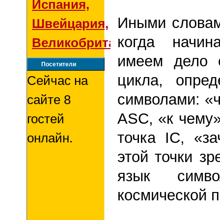
Испания,
Иными словам
Швейцария,
когда начин
Великобритания
имеем дело 
Посетители
цикла, опре
Сейчас на
символами: «ч
сайте 8
ASC, «к чему»
гостей
точка IC, «з
онлайн.
этой точки зр
язык сим
космической п