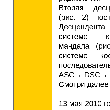
Вторая, дес
(рис. 2) пос
Десцендента 
системе 
мандала (ри
системе ко
последовате
ASC→ DSC→ 
Смотри далее 
13 мая 2010 г