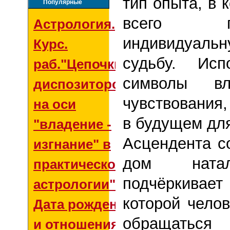
тип опыта, в
Популярные
всего п
Астрология.
индивидуал
Курс.
судьбу. Исп
раб."Цепочки
символы вл
диспозиторов
чувствования
на оси
в будущем дл
"владение -
Асцендента с
изгнание" в
дом натал
практической
подчёркива
астрологии"
которой чело
Дата рождения
обращаться
и отношения со