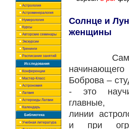
Астрология
Астроминералогия
Солнце и Лун
Нумерология
Курсы
женщины
Авторские семинары
Экскурсии
Тренинги
Самое с
Расписание занятий
Исследования
начинающего 
Конференции
Боброва – студ
Мастер-Класс
Астрономия
- это науч
Латвия
главные, и
Астероиды Латвии
Календарь
линии астрол
Библиотека
и при огр
Учебная литература