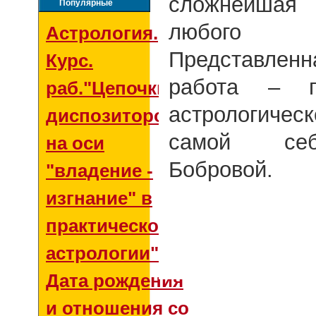
сложнейша
Популярные
любого 
Астрология.
Представле
Курс.
работа – п
раб."Цепочки
астрологичес
диспозиторов
самой себ
на оси
Бобровой.
"владение -
изгнание" в
практической
астрологии"
Дата рождения
и отношения со