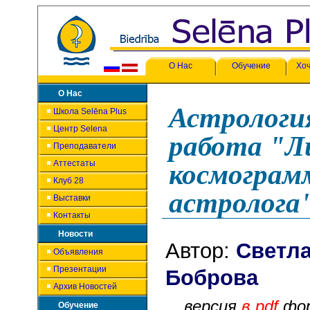
О Нас
Обучение
Хоч
О Нас
Астрология
Школа Selēna Plus
Центр Selena
работа "Л
Преподаватели
Аттестаты
космограм
Клуб 28
астролога
Выставки
Контакты
Новости
Автор:
Светл
Объявления
Презентации
Боб
Архив Новостей
версия
в pdf
фо
Обучение