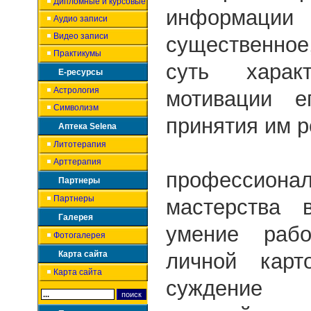
Дипломные и курсовые
информац
Аудио записи
Видео записи
существенно
Практикумы
суть харак
Е-ресурсы
Астрология
мотивации е
Символизм
принятия им 
Аптека Selena
Литотерапия
Вер
Арттерапия
профессионал
Партнеры
Партнеры
мастерства 
Галерея
умение раб
Фотогалерея
Карта сайта
личной карт
Карта сайта
суждени