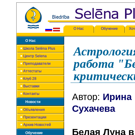
О Нас
Обучение
Хоч
О Нас
Астрология
Школа Selēna Plus
Центр Selena
работа "Бе
Преподаватели
Аттестаты
критически
Клуб 28
Выставки
Контакты
Автор:
Ирина 
Новости
Сухачева
Объявления
Презентации
Архив Новостей
Белая Луна в
Обучение