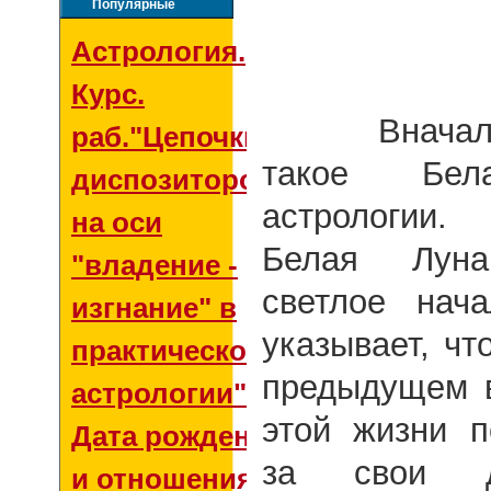
Популярные
Астрология.
Курс.
Вначале в
раб."Цепочки
такое Бе
диспозиторов
астрологии.
на оси
Белая Луна
"владение -
светлое нач
изгнание" в
указывает, чт
практической
предыдущем 
астрологии"
этой жизни п
Дата рождения
за свои д
и отношения со