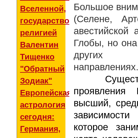
Большое вним
Вселенной,
(Селене, Ар
государством и
авестийской 
религией
Глобы, но она
Валентин
других
Тищенко
направлениях
"Обратный
Существую
Зодиак"
проявления
Европейская
высший, сред
астрология
зависимости
сегодня:
которое зан
Германия,