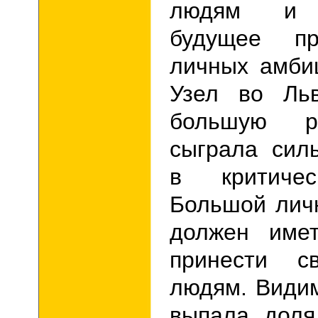
людям и у
будущее п
личных амби
Узел во Л
большую 
сыграла сил
в критичес
Большой лич
должен имет
принести с
людям. Види
выпала доля