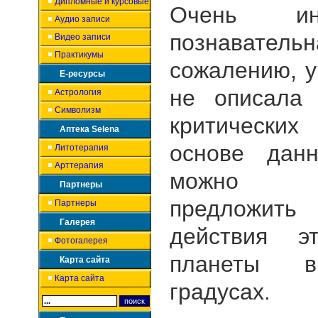
Дипломные и курсовые
Очень ин
Аудио записи
познавател
Видео записи
Практикумы
сожалению, 
Е-ресурсы
не описала
Астрология
Символизм
критических
Аптека Selena
основе данн
Литотерапия
Арттерапия
можно п
Партнеры
предложить
Партнеры
Галерея
действия э
Фотогалерея
планеты в
Карта сайта
Карта сайта
градусах.