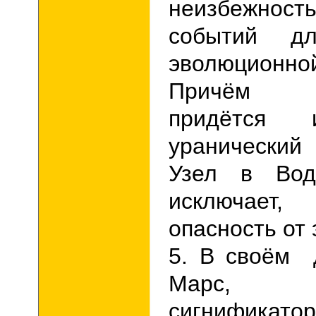
неизбежност
событий дл
эволюционн
Причём н
придётся 
уранически
Узел в Вод
исключает
опасность от 
5. В своём 
Марс, я
сигнификат