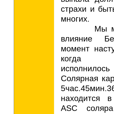
страхи и бы
многих.
Мы може
влияние Б
момент наст
когда
исполнило
Солярная ка
5час.45мин.
находится в
ASC
соляра