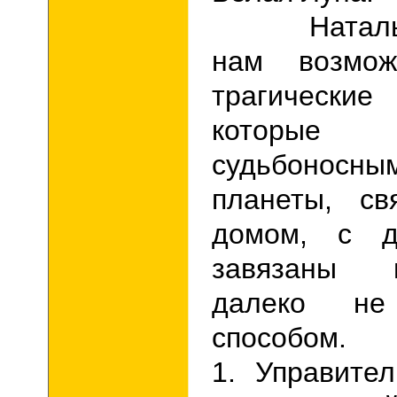
Натал
нам возмож
трагическ
которые
судьбоно
планеты, с
домом, с 
завязаны 
далеко не
способом.
1. Управит