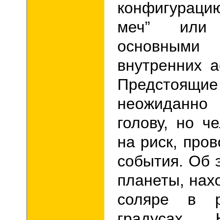
конфигурац
меч” или
основным
внутренних а
Предстоящие
неожиданно
голову, но ч
на риск, про
события. Об 
планеты, нах
соляре в р
градусах. 