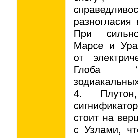
справедлив
разногласия 
При сильн
Марсе и Ура
от электри
Глоба “Ха
зодиакальных
4. Плутон
сигнификат
стоит на вер
с Узлами, ч