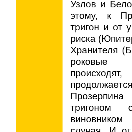
Узлов и Бел
этому, к Пр
тригон и от 
риска (Юпитер
Хранителя (Б
роковые
происходя
продолжает
Прозерпи
тригоном
виновником
случая. И о