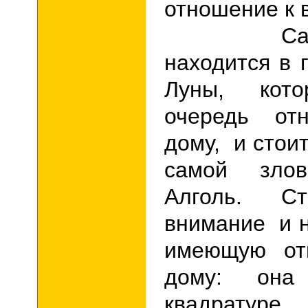
отношение к 
Сама П
находится в 
Луны, кот
очередь о
дому, и стои
самой злов
Алголь.
С
внимание и н
имеющую о
дому: она 
квадрату