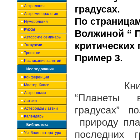
Астрология
градусах.
Астроминералогия
По страницам
Нумерология
Курсы
Волжиной “ 
Авторские семинары
критических 
Экскурсии
Тренинги
Пример 3.
Расписание занятий
Исследования
Конференции
Книга Г
Мастер-Класс
Астрономия
“Планеты в
Латвия
градусах” п
Астероиды Латвии
Календарь
природу пла
Библиотека
последних г
Учебная литература