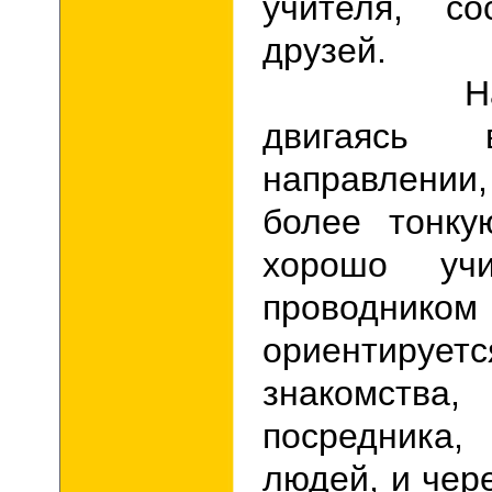
учителя, с
друзей.
На вто
двигаяс
направлении
более тонку
хорошо учи
проводником
ориентируе
знакомства
посредника
людей, и чер