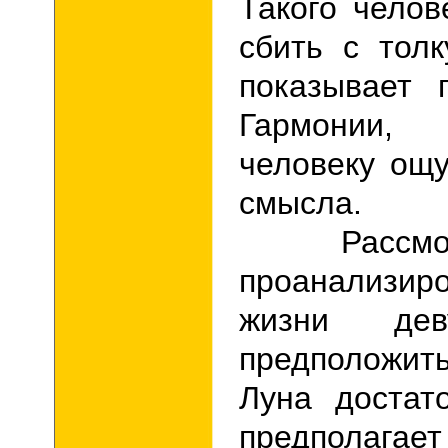
Такого чело
сбить с толк
показывает 
Гармонии, 
человеку ощ
смысла.
Рассмотре
проанализи
жизни дев
предположи
Луна достат
предполагае