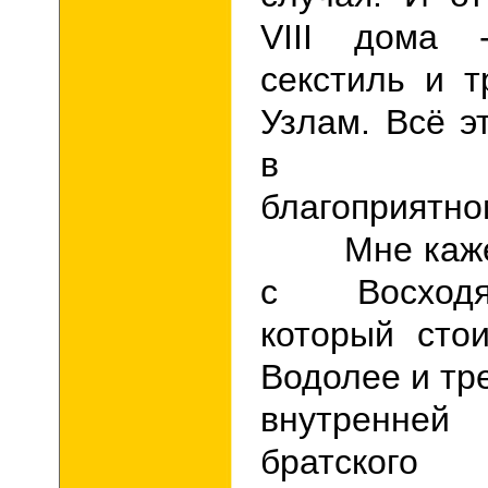
VIII
дома -
секстиль и 
Узлам. Всё э
в отно
благоприятно
Мне кажетс
с Восход
который ст
Водолее и тр
внутренн
братского