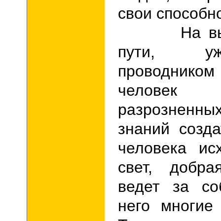
свои способн
На высше
пути
, уж
проводником
человек
разрознен
знаний созд
человека ис
свет, добра
ведет за со
него многие