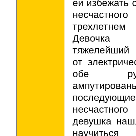
ей избежать 
несчастно
трехлетне
Девочка
тяжелейший 
от электриче
обе р
ампути
последу
несчастного
девушка наш
научиться