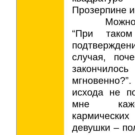
Прозерпине и 
Можно зад
“При таком
подтвержден
случая, поч
закончилось
мгновенн
исхода не п
мне каже
кармически
девушки – п