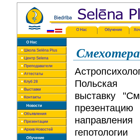
О Нас
Обучение
Хоч
О Нас
Смехотера
Школа Selēna Plus
Центр Selena
Преподаватели
Астропсихо
Аттестаты
Польская 
Клуб 28
Выставки
выставку "См
Контакты
презента
Новости
Объявления
направления
Презентации
гепотологии
Архив Новостей
Обучение