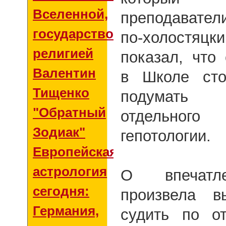
Вселенной,
преподавате
государством и
по-холостяцки
религией
показал, что
Валентин
в Школе сто
Тищенко
подумать 
"Обратный
отдельног
Зодиак"
гепотологии.
Европейская
астрология
О впечатле
сегодня:
произвела в
Германия,
судить по о