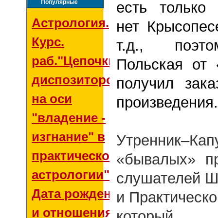
Популярные
есть только
Астрология.
нет Крысопес
Курс.
т.д., поэт
раб."Цепочки
Польская от
диспозиторов
получил зак
на оси
произведени
"владение -
изгнание" в
Утренник–Кап
практической
«бывалых» п
астрологии"
слушателей Ш
Дата рождения
и Практическо
и отношения со
которы