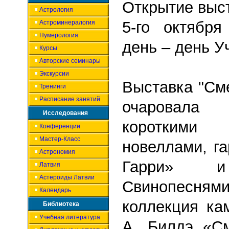
Открытие выс
Астрология
5-го октябр
Астроминералогия
Нумерология
день – день У
Курсы
Авторские семинары
Экскурсии
В
ыставка "См
Тренинги
Расписание занятий
очаровала 
Исследования
коротким
Конференции
Мастер-Класс
новеллами, г
Астрономия
Гарри» и
Латвия
Астероиды Латвии
Свинопесням
Календарь
коллекция ка
Библиотека
Учебная литература
А. Билдэ «С