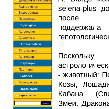
Дипломные и курсовые
sēlena-plus 
Аудио записи
Видео записи
после ше
Практикумы
поддерж
Е-ресурсы
Астрология
гепотологичес
Символизм
Аптека Selena
Литотерапия
Поскольк
Арттерапия
астрологиче
Партнеры
Партнеры
- животный: П
Галерея
Козы, Лошад
Фотогалерея
Карта сайта
Кабана (Сви
Карта сайта
Змеи, Дракона