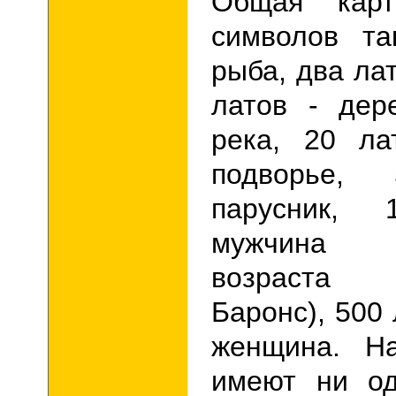
Общая карт
символов та
рыба, два лат
латов - дер
река, 20 ла
подворье,
парусник,
мужчина п
возраста
Баронс), 500
женщина.
Н
имеют ни од