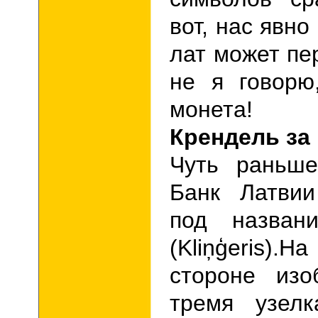
вот, нас явн
лат может пе
не я говорю
монета!
Крендель за
Чуть раньше
Банк Латвии
под названи
(
Kli
ņģ
eris).
На
стороне изо
тремя узелк