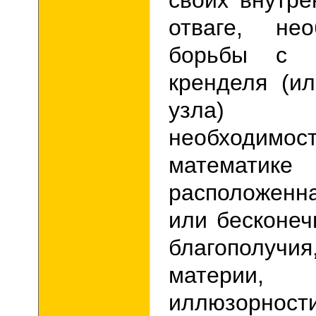
своих внутр
отваге, не
борьбы с
кренделя (ил
узла) по
необходимос
математике 
расположенн
или бесконеч
благополуч
матери
иллюзо