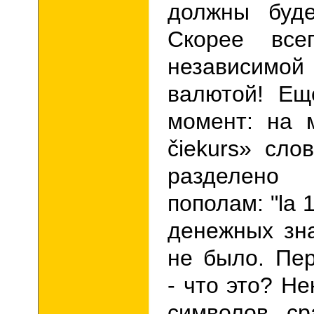
должны буде
Скорее все
независимой
валютой!
Ещ
момент: на 
č
iekurs» сло
разделен
пополам: "la 1
денежных зн
не было. Пе
- что это? Н
символов ср