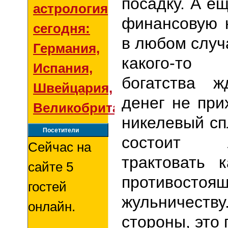
посадку. А е
астрология
финансовую 
сегодня:
в любом случ
Германия,
какого-то
Испания,
богатства ж
Швейцария,
денег не при
Великобритания
никелевый сп
Посетители
состоит 
Сейчас на
трактовать 
сайте 5
противостоя
гостей
жульничест
онлайн.
стороны, это