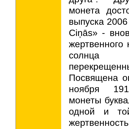
монета дост
выпуска 2006 
Ci
ņā
s» - вно
жертвенного 
солнца 
перекрещ
Посвящена о
ноября 1
монеты букв
одной и то
жертвенност