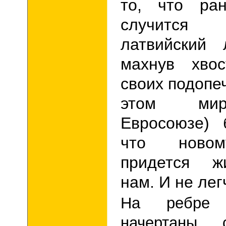
то, что ра
случится 
латвийский 
махнув хво
своих подопе
этом мир
Евросоюзе) 
что новом
придется жи
нам. И не лег
На ребре 
начертаны с