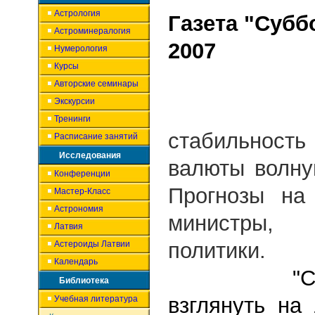
Астрология
Газета "Суббо
Астроминералогия
2007
Нумерология
Курсы
Авторские семинары
Экскурсии
Надеж
Тренинги
стабильнос
Расписание занятий
Исследования
валюты волну
Конференции
Прогнозы на
Мастер-Класс
Астрономия
министры,
Латвия
политики.
Астероиды Латвии
Календарь
"Суббот
Библиотека
взглянуть на
Учебная литература