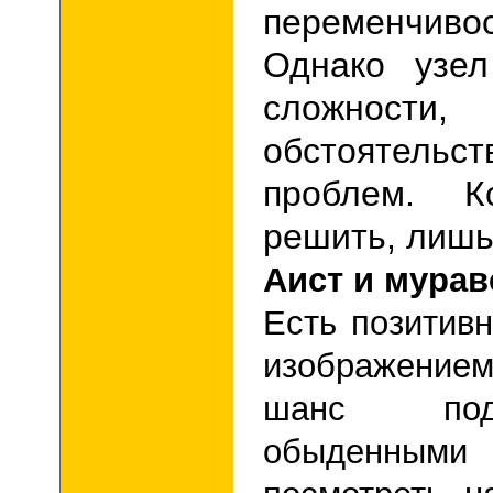
переменчив
Однако уз
сложности,
обстоятельст
проблем. К
решить, лишь
Аист и мурав
Есть позитивн
изображени
шанс под
обыденными