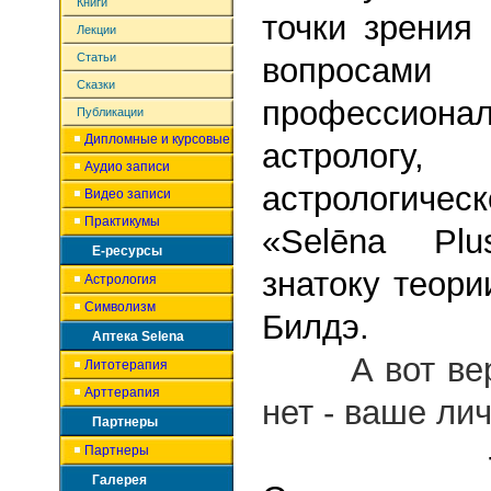
Книги
точки зрения
Лекции
Статьи
вопро
Сказки
профессиона
Публикации
Дипломные и курсовые
астрологу,
Аудио записи
астрологи
Видео записи
Практикумы
«Selēna Pl
Е-ресурсы
знатоку теор
Астрология
Символизм
Билдэ.
Аптека Selena
А вот верит
Литотерапия
Арттерапия
нет - ваше ли
Партнеры
- Что 
Партнеры
Галерея