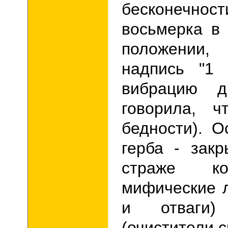
бесконечн
восьмерка в
положении
надпись "
1 
вибрацию д
говорила, ч
бедности).
О
герба
-
закры
страже ко
мифические 
и отваги
(очистители 