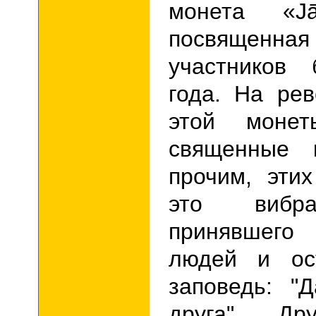
монета «J
посвящен
участников 
года. На ре
этой монет
священные 
прочим, эти
это вибра
принявшего 
людей и ос
заповедь: "
друга".
Др