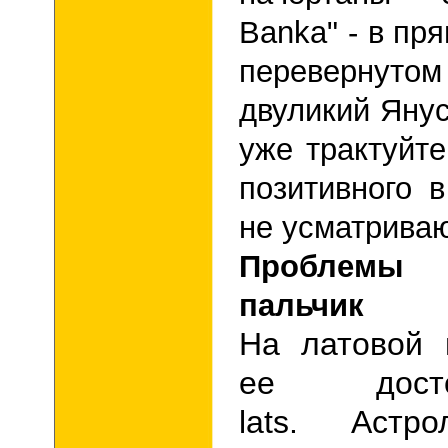
Banka" - в пря
перевернуто
двуликий Янус
уже трактуйте
позитивного 
не усматриваю
Проблемы 
пальчик
На латовой 
ее дост
lats
.
Астроло