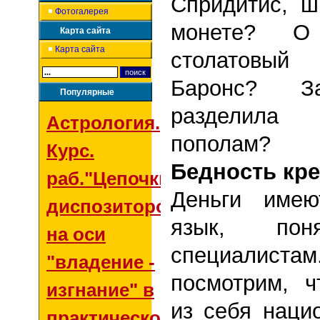
Спридитис, 
Фотогалерея
монете? О
Карта сайта
Карта сайта
столатовы
Баронс? З
Популярные
разделила 
Астрология.
пополам?
Курс.
Бедность кре
раб."Цепочки
Деньги имею
диспозиторов
язык, пон
на оси
специалис
"владение -
посмотрим, ч
изгнание" в
из себя наци
практической