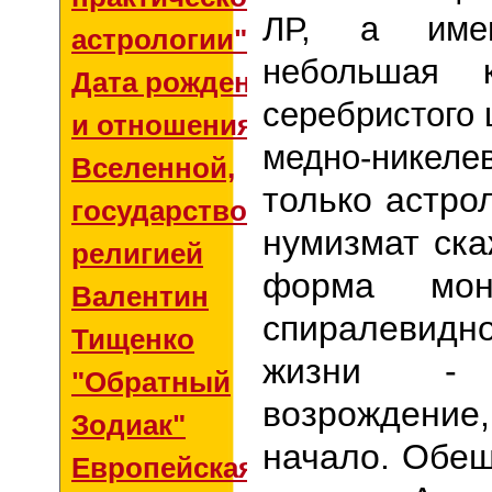
ЛР, а име
астрологии"
небольшая к
Дата рождения
серебристого 
и отношения со
медно-никеле
Вселенной,
только астро
государством и
нумизмат ска
религией
форма мон
Валентин
спиралевид
Тищенко
жизни -
"Обратный
возрожден
Зодиак"
начало. Обещ
Европейская