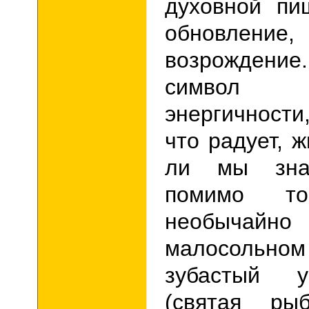
духовной пи
обновлени
возрождени
символ бес
энергичности
что радует, 
ли мы зна
помимо т
необычай
малосольн
зубастый 
(святая ры