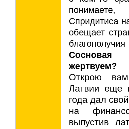
понимаете,
Спридитиса н
обещает стра
благополучия
Сосновая
жертвуем?
Открою вам
Латвии еще 
года дал сво
на финансо
выпустив ла