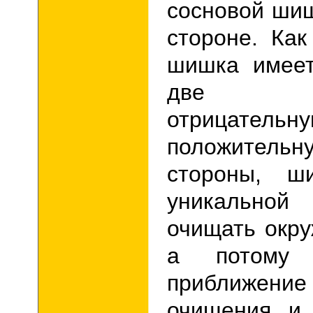
сосновой ши
стороне.
Как
шишка имеет
две сос
отрица
положитель
стороны, ш
уникальной
очищать окр
а потому с
приближе
очищения и