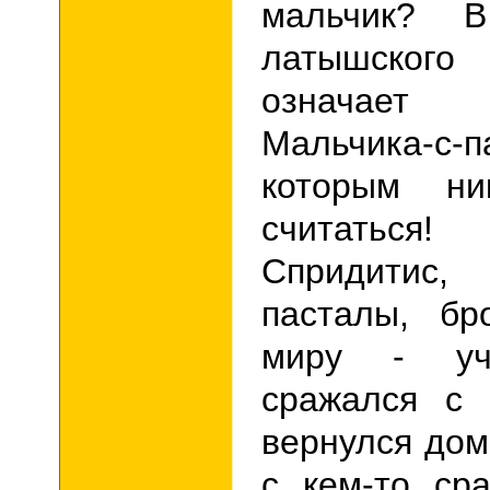
мальчик?
В
латышского
означает 
Мальчика-
которым ни
считать
Спридити
пасталы, бр
миру - учи
сражался с 
вернулся дом
с кем-то ср