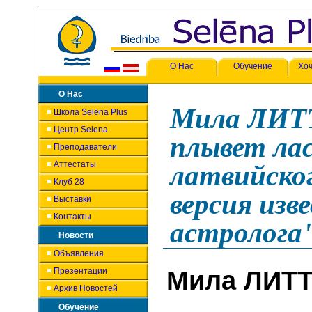
О Нас
Обучение
Хоч
О Нас
Мила ЛИТТ
Школа Selēna Plus
Центр Selena
плывет лас
Преподаватели
Аттестаты
латвийско
Клуб 28
версия изв
Выставки
Контакты
астролога
Новости
Объявления
Презентации
Мила ЛИТ
Архив Новостей
Обучение