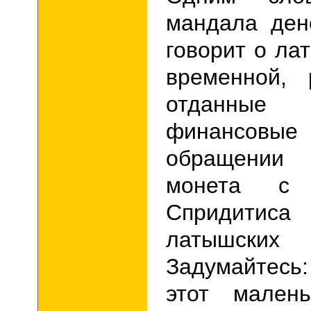
мандала ден
говорит о ла
временной,
отданные
финансовы
обращении 
монета с 
Спридити
латышск
Задумайтесь
этот мален