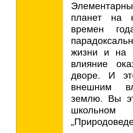
Элементарн
планет на 
времен го
парадоксал
жизни и на
влияние ок
дворе. И эт
внешним в
землю. Вы э
школьн
„
Природовед