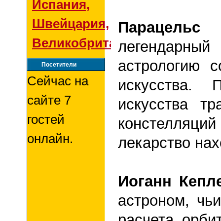
Испания,
Швейцария,
Парацельс
(
Великобритания
легендарный
астрологию с
Посетители
Сейчас на
искусства.
сайте 7
искусства тр
гостей
констелляций
онлайн.
лекарство нах
Иоганн Кепл
астроном, чь
расчета орби