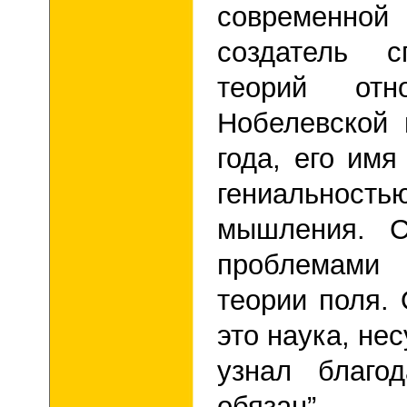
современно
создатель 
теорий отно
Нобелевской 
года, его имя
гениальность
мышления. С
проблемами
теории поля.
это наука, не
узнал благо
обязан
”
.