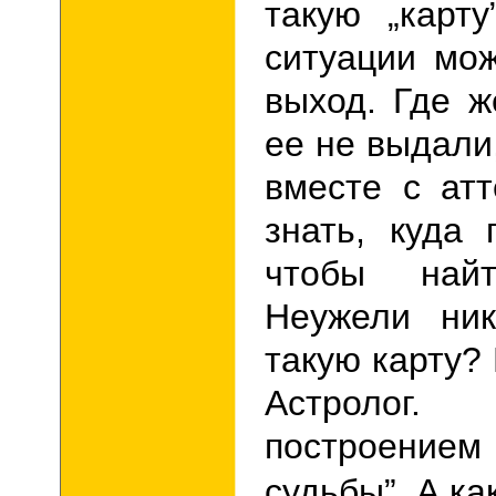
такую
„
карту
ситуации мо
выход. Где ж
ее не выдали
вместе с атт
знать, куда 
чтобы най
Неужели ни
такую карту
?
Астролог
построением
судьбы
”
. А ка