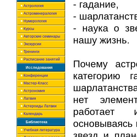
- гадание,
Астрология
- шарлатанст
Астроминералогия
Нумерология
- наука о зв
Курсы
Авторские семинары
нашу жизнь.
Экскурсии
Тренинги
Расписание занятий
Почему астр
Исследования
категорию 
Конференции
Мастер-Класс
шарлатанств
Астрономия
нет элемен
Латвия
Астероиды Латвии
работает 
Календарь
основываясь 
Библиотека
Учебная литература
звезд и план