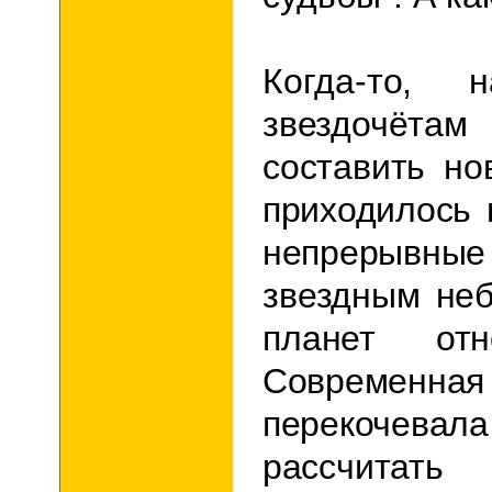
Когда-то, 
звездочёт
составить но
приходилось 
непрерыв
звездным неб
планет от
Современ
перекочевала
рас­
считат