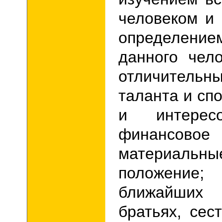
человеком и 
определен
данного чело
отличительн
таланта и сп
и интерес
финансо
материальны
положение
ближайших
братьях, сес