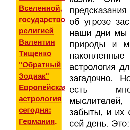
Вселенной,
предсказания 
государством и
об угрозе за
религией
наши дни мы 
Валентин
природы и м
Тищенко
накопленные 
"Обратный
астрология дл
Зодиак"
загадочно.
Но
Европейская
есть мно
астрология
мыслителей
сегодня:
забыты, и их 
Германия,
сей день. Это
: