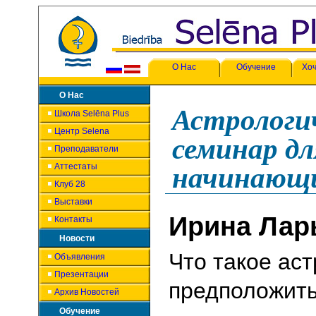
О Нас
Обучение
Хоч
О Нас
Астрологи
Школа Selēna Plus
Центр Selena
семинар дл
Преподаватели
Аттестаты
начинающ
Клуб 28
Выставки
Ирина Лар
Контакты
Новости
Что такое ас
Объявления
Презентации
предположить
Архив Новостей
Обучение