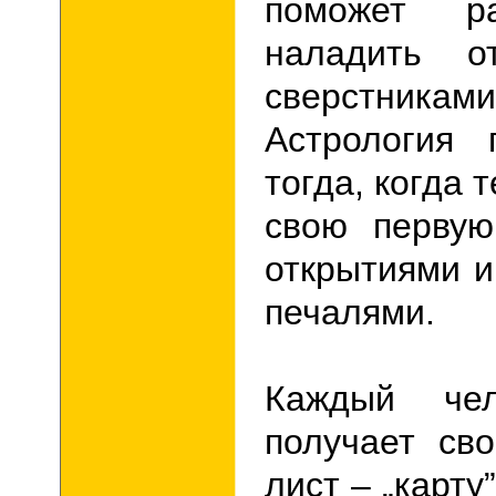
поможет р
наладить о
сверстника
Астрология
тогда, когда 
свою перву
открытиями и
печалями.
Каждый че
получает св
лист –
„
карту
”