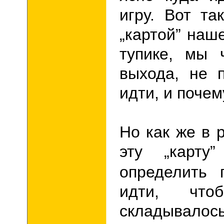
игру.
Вот так
„
картой
”
наше
тупике, мы 
выхода, не 
идти, и почем
Но как же в 
эту
„
карту
”
определить 
идти, чт
складывало