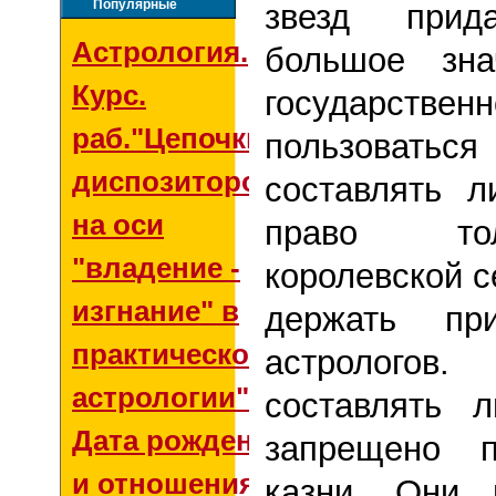
Популярные
звезд прид
Астрология.
большое зн
Курс.
государст
раб."Цепочки
пользоваться
диспозиторов
составлять л
на оси
право тол
"владение -
королевской с
изгнание" в
держать пр
практической
астролого
астрологии"
составлять 
Дата рождения
запрещено 
и отношения со
казни. Они 