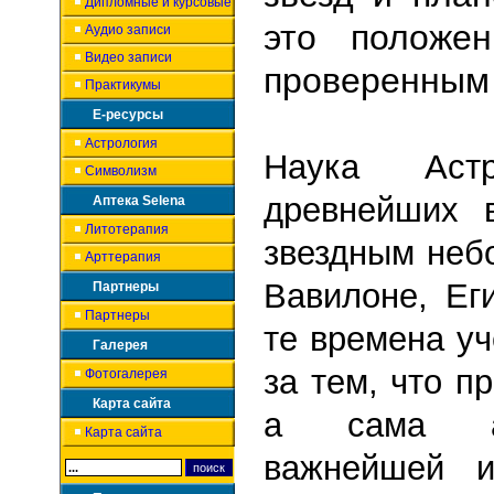
Дипломные и курсовые
это положен
Аудио записи
Видео записи
проверенным 
Практикумы
Е-ресурсы
Астрология
Наука Аст
Символизм
древнейших 
Аптека Selena
Литотерапия
звездным неб
Арттерапия
Вавилоне, Ег
Партнеры
Партнеры
те времена у
Галерея
за тем, что п
Фотогалерея
Карта сайта
а сама ас
Карта сайта
важнейшей и