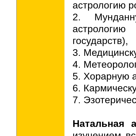
астрологию р
2. Мундан
астрологи
государств),
3. Медицинск
4. Метеороло
5. Хорарную 
6. Кармическ
7. Эзотериче
Натальная а
изучением вс