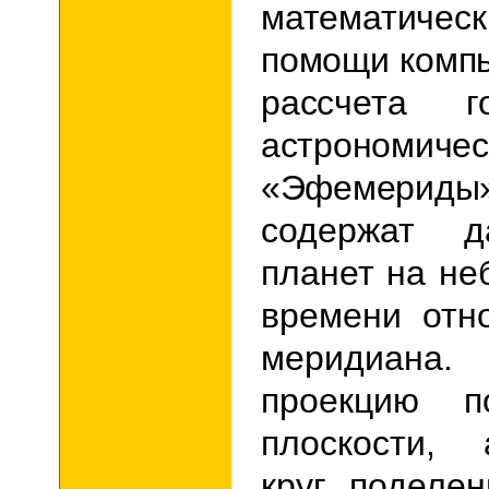
математич
помощи компь
рассчета 
астрономич
«Эфемериды
содержат 
планет на не
времени отно
меридиана
проекцию п
плоскости, 
круг, поделе