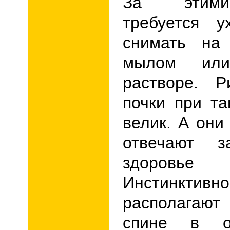
За этими
требуется у
снимать на
мылом ил
растворе. Р
почки при т
велик. А они
отвечают з
здоровье
Инстинктивн
располагают
спине в об