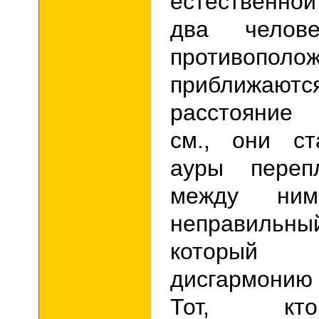
естественно
два челов
противополо
приближаются
расстояние
см., они ст
ауры переп
между ним
неправильны
которы
дисгармонию
Тот, кт