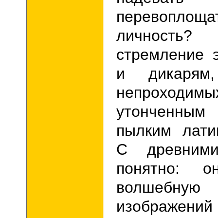
перевоплоща
личност
стремление 
и дикарям
непроходимы
утонченным 
пылким лати
С древним
понятно: 
волшеб
изображен