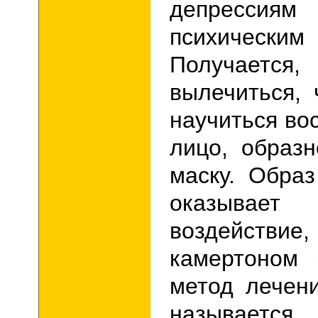
депресси
психически
Получае
вылечиться,
научиться во
лицо, образн
маску. Обра
оказывает
воздействи
камертоном 
метод лечен
называется 