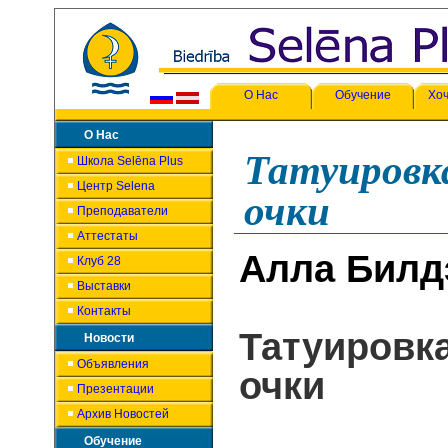
О Нас
Обучение
Хоч
О Нас
Татуировка
Школа Selēna Plus
Центр Selena
очки
Преподаватели
Аттестаты
Алла Билд
Клуб 28
Выставки
Контакты
Татуировк
Новости
Объявления
очки
Презентации
Архив Новостей
Обучение