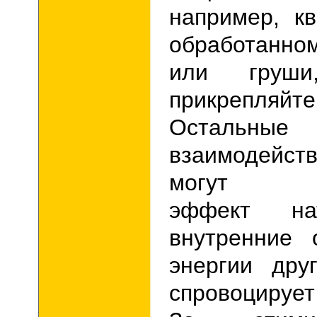
например, к
обработанно
или груш
прикрепля
Остальны
взаимодейс
могут спр
эффект на
внутренние 
энергии дру
спровоцируе