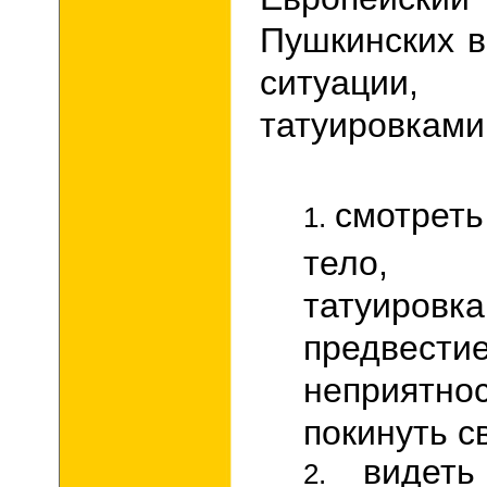
Пушкинских в
ситуации,
татуировками,
смотреть
тело,
татуи
предвест
неприятн
покинуть с
видеть