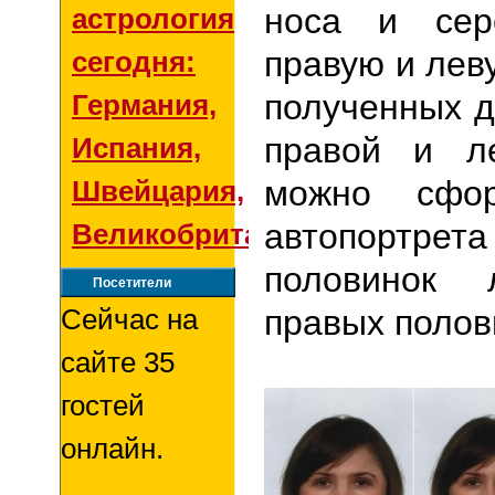
носа и сер
астрология
правую и лев
сегодня:
полученных д
Германия,
правой и л
Испания,
можно сфор
Швейцария,
автопортрет
Великобритания
половинок
Посетители
Сейчас на
правых полов
сайте 35
гостей
онлайн.