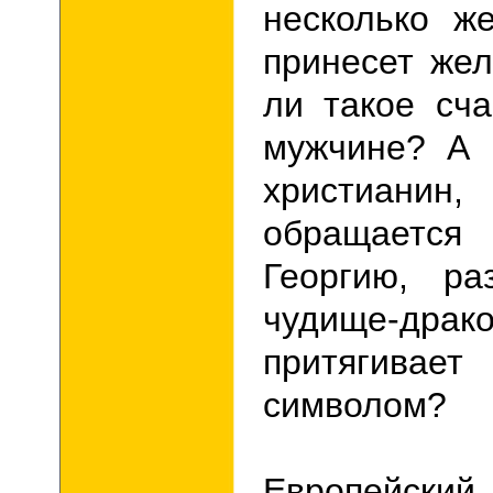
несколько ж
принесет же
ли такое сч
мужчине? А 
христиан
обращаетс
Георгию, ра
чудище-драк
притягивае
символом?
Европейский