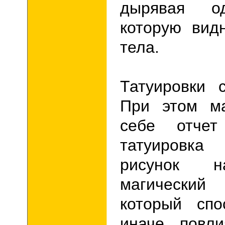
дырявая од
которую вид
тела.
Татуировки 
При этом ма
себе отче
татуировка
рисунок 
магический 
который спо
иначе повли