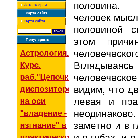
половина.
Фотогалерея
Карта сайта
человек мысл
Карта сайта
половиной с
этом причи
Популярные
человеческог
Астрология.
Вглядываясь
Курс.
человечес
раб."Цепочки
видим, что д
диспозиторов
левая и пра
на оси
неодинаково
"владение -
заметно и в г
изгнание" в
и в губах, и 
практической