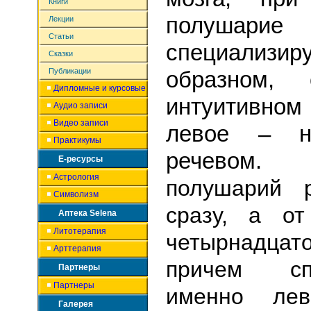
Книги
полушарие
Лекции
Статьи
специали
Сказки
Публикации
образном, с
Дипломные и курсовые
интуитивном
Аудио записи
Видео записи
левое – на
Практикумы
речевом
Е-ресурсы
Астрология
полушарий р
Символизм
сразу, а о
Аптека Selena
Литотерапия
четырнадцат
Арттерапия
причем спе
Партнеры
Партнеры
именно лев
Галерея