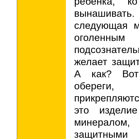
ребенка, ко
вынашивать.
следующая м
оголенным
подсознате
желает защит
А как? Вот
обереги
прикрепляютс
это издели
минералом
защитными