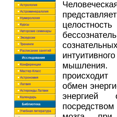
Человечес
Астрология
Астроминералогия
представ
Нумерология
целостность
Курсы
Авторские семинары
бессозн
Экскурсии
сознательн
Тренинги
Расписание занятий
интуитивног
Исследования
мышления.
Конференции
Мастер-Класс
происходи
Астрономия
обмен энерг
Латвия
Астероиды Латвии
энергией о
Календарь
посредств
Библиотека
Учебная литература
мозга, при