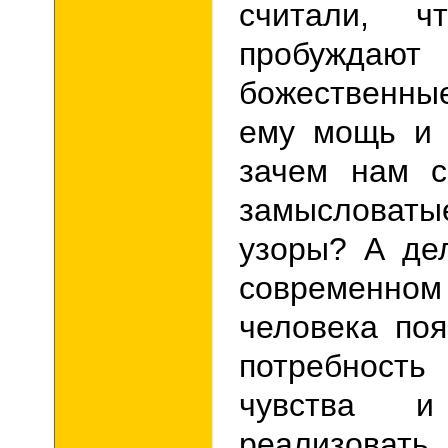
считали, ч
пробуждаю
божественны
ему мощь и 
зачем нам с
замысловат
узоры? А де
современ
человека по
потребность
чувства и 
реализоват