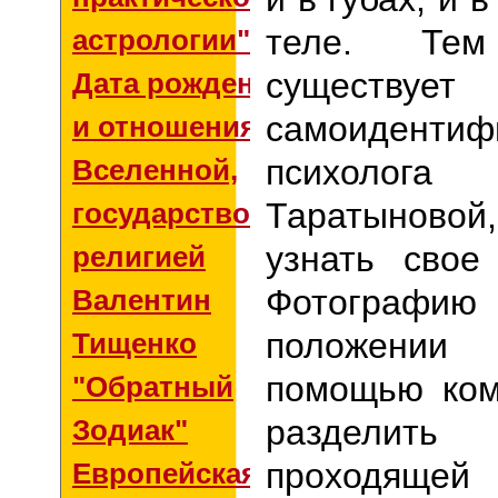
теле. Те
астрологии"
существ
Дата рождения
самоидентиф
и отношения со
психоло
Вселенной,
Таратыновой
государством и
узнать свое
религией
Фотографию 
Валентин
положени
Тищенко
помощью ком
"Обратный
раздели
Зодиак"
проходящей
Европейская