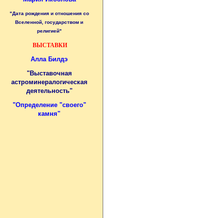
"Дата рождения и отношения со
Вселенной, государством и
религией"
ВЫСТАВКИ
Алла Билдэ
"Выставочная
астроминералогическая
деятельность"
"
Определение "своего"
камня
"