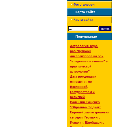
Фотогалерея
Карта сайта
Карта сайта
Популярные
Астрология. Курс.
раб."Цепочки
диспозиторов на оси
"владение - изгнание" в
практической
астрологии"
Дата рождения и
отношения со
Вселенной,
государством и
религией
Валентин Тищенко
"Обратный Зодиак"
Европейская астрология
сегодня: Германия,
Испания, Швейцария,