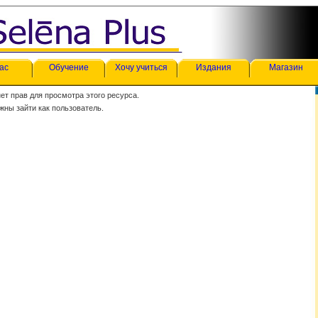
ас
Обучение
Хочу учиться
Издания
Магазин
нет прав для просмотра этого ресурса.
жны зайти как пользователь.