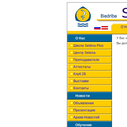
О Н
О Нас
У Вас 
Вы дол
Школа Selēna Plus
Центр Selena
Преподаватели
Аттестаты
Клуб 28
Выставки
Контакты
Новости
Объявления
Презентации
Архив Новостей
Обучение