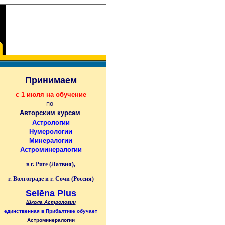
Принимаем
с 1 июля на обучение
по
Авторским курсам
Астрологии
Нумерологии
Минералогии
Астроминералогии
в г. Риге (Латвия),
г. Волгограде и г. Сочи (Россия)
Selēna Plus
Школа Астрологии
единственная
в Прибалтике
обучает
Астроминералогии