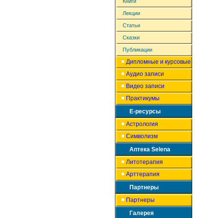
Книги
Лекции
Статьи
Сказки
Публикации
Дипломные и курсовые
Аудио записи
Видео записи
Практикумы
Е-ресурсы
Астрология
Символизм
Аптека Selena
Литотерапия
Арттерапия
Партнеры
Партнеры
Галерея