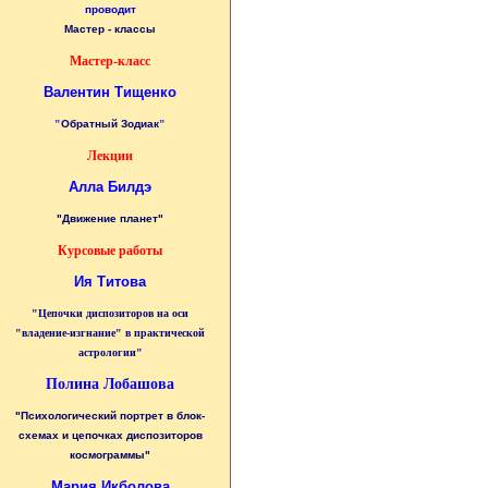
проводит
Мастер - классы
Мастер-класс
Валентин Тищенко
"
Обратный Зодиак
"
Лекции
Алла Билдэ
"Движение планет"
Курсовые работы
Ия Титова
"Цепочки диспозиторов на оси
"владение-изгнание" в практической
астрологии"
Полина Лобашова
"Психологический портрет в блок-
схемах и цепочках диспозиторов
космограммы"
Мария Икболова