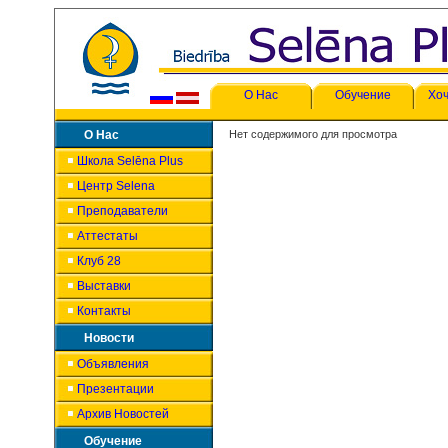
О Нас
Обучение
Хоч
О Нас
Нет содержимого для просмотра
Школа Selēna Plus
Центр Selena
Преподаватели
Аттестаты
Клуб 28
Выставки
Контакты
Новости
Объявления
Презентации
Архив Новостей
Обучение