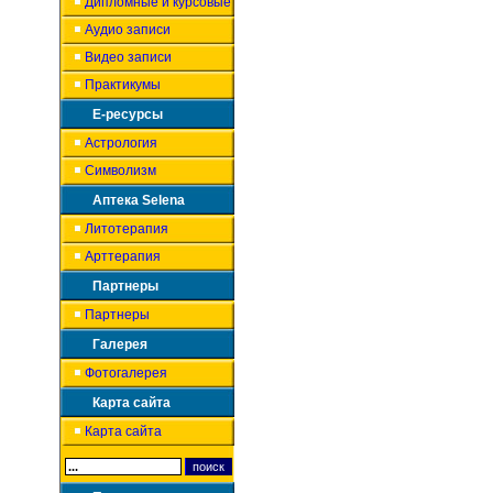
Дипломные и курсовые
Аудио записи
Видео записи
Практикумы
Е-ресурсы
Астрология
Символизм
Аптека Selena
Литотерапия
Арттерапия
Партнеры
Партнеры
Галерея
Фотогалерея
Карта сайта
Карта сайта