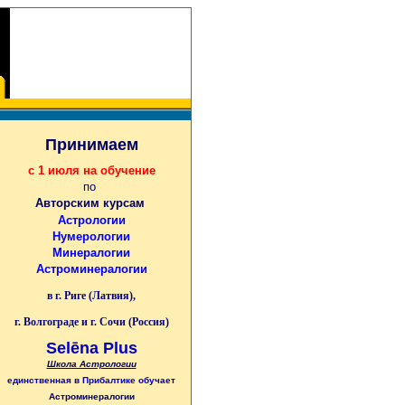
Принимаем
с 1 июля на обучение
по
Авторским курсам
Астрологии
Нумерологии
Минералогии
Астроминералогии
в г. Риге (Латвия),
г. Волгограде и г. Сочи (Россия)
Selēna Plus
Школа Астрологии
единственная
в Прибалтике
обучает
Астроминералогии