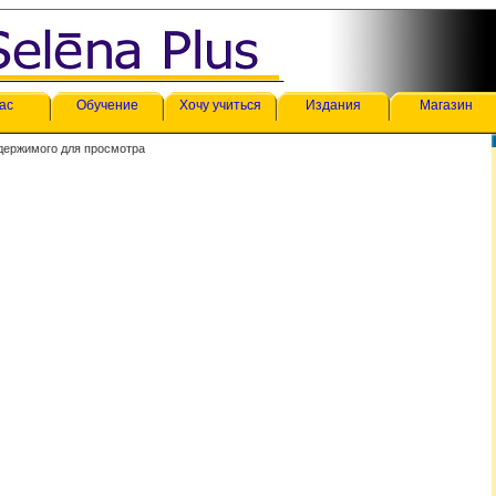
ас
Обучение
Хочу учиться
Издания
Магазин
держимого для просмотра