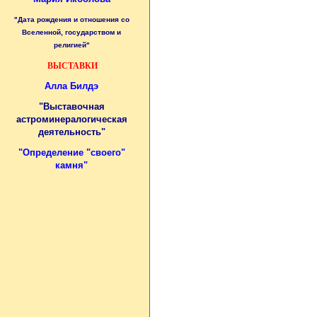
"Дата рождения и отношения со
Вселенной, государством и
религией"
ВЫСТАВКИ
Алла Билдэ
"Выставочная
астроминералогическая
деятельность"
"
Определение "своего"
камня
"