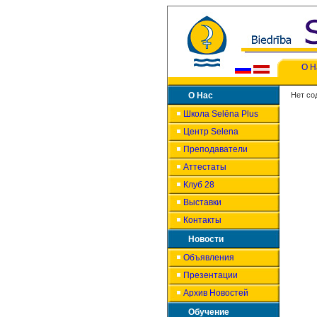
О Н
О Нас
Нет со
Школа Selēna Plus
Центр Selena
Преподаватели
Аттестаты
Клуб 28
Выставки
Контакты
Новости
Объявления
Презентации
Архив Новостей
Обучение