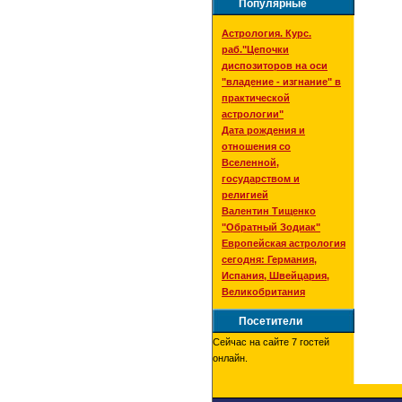
Популярные
Астрология. Курс.
раб."Цепочки
диспозиторов на оси
"владение - изгнание" в
практической
астрологии"
Дата рождения и
отношения со
Вселенной,
государством и
религией
Валентин Тищенко
"Обратный Зодиак"
Европейская астрология
сегодня: Германия,
Испания, Швейцария,
Великобритания
Посетители
Сейчас на сайте 7 гостей
онлайн.