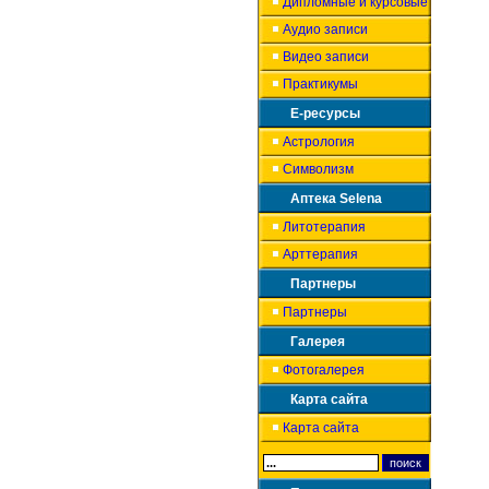
Дипломные и курсовые
Аудио записи
Видео записи
Практикумы
Е-ресурсы
Астрология
Символизм
Аптека Selena
Литотерапия
Арттерапия
Партнеры
Партнеры
Галерея
Фотогалерея
Карта сайта
Карта сайта