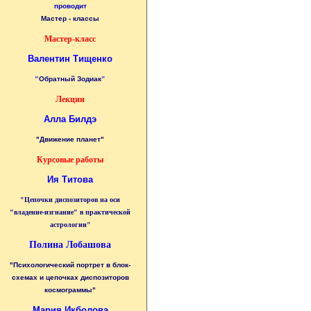
проводит
Мастер - классы
Мастер-класс
Валентин Тищенко
"
Обратный Зодиак
"
Лекции
Алла Билдэ
"Движение планет"
Курсовые работы
Ия Титова
"Цепочки диспозиторов на оси
"владение-изгнание" в практической
астрологии"
Полина Лобашова
"Психологический портрет в блок-
схемах и цепочках диспозиторов
космограммы"
Мария Икболова