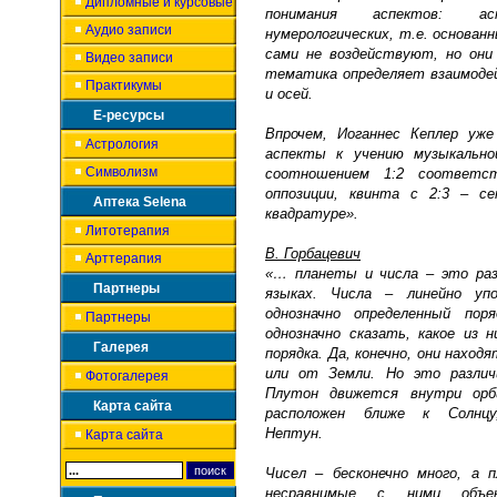
Дипломные и курсовые
понимания аспектов: а
Аудио записи
нумерологических, т.е. основан
сами не воздействуют, но они 
Видео записи
тематика определяет взаимодей
Практикумы
и осей.
Е-ресурсы
Впрочем, Иоганнес Кеплер уж
Астрология
аспекты к учению музыкально
Символизм
соотношением 1:2 соответ
оппозиции, квинта с 2:3 – с
Аптека Selena
квадратуре».
Литотерапия
В. Горбацевич
Арттерапия
«… планеты и числа – это раз
Партнеры
языках. Числа – линейно уп
однозначно определенный пор
Партнеры
однозначно сказать, какое из 
Галерея
порядка. Да, конечно, они нахо
или от Земли. Но это различ
Фотогалерея
Плутон движется внутри орб
Карта сайта
расположен ближе к Солнц
Нептун.
Карта сайта
Чисел – бесконечно много, а 
несравнимые с ними объе