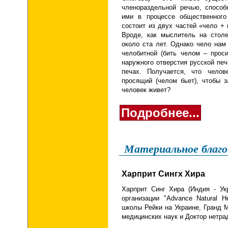
членораздельной речью, способ
ими в процессе общественного 
состоит из двух частей «чело + 
Вроде, как мыслитель на столе
около ста лет. Однако чело нам
челобитной (бить челом – проси
наружного отверстия русской печ
печах. Получается, что челов
просящий (челом бьет), чтобы 
человек живет?
Подробнее...
Материальное благо
Харприт Сингх Хира
Харприт Синг Хира (Индия - Ук
организации "Advance Natural H
школы Рейки на Украине, Гранд 
медицинских наук и Доктор нетра