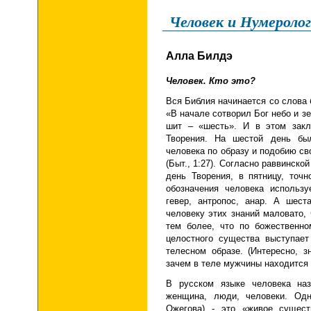
Человек и Нумероло
Алла Билдэ
Человек. Кто это?
Вся Библия начинается со слова 
«В начале сотворил Бог небо и зе
шит – «шесть». И в этом зак
Творения. На шестой день бы
человека по образу и подобию с
(Быт., 1:27). Согласно раввинск
день Творения, в пятницу, точ
обозначения человека использу
гевер, антропос, анар. А шест
человеку этих знаний маловато, 
тем более, что по божественно
целостного существа выступае
телесном образе. (Интересно, 
зачем в теле мужчины находится 
В русском языке человека наз
женщина, люди, человеки. Одн
Ожегова) - это «живое сущес