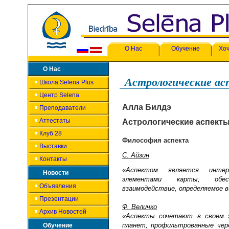
О Нас
Обучение
Хоч
О Нас
Астрологические ас
Школа Selēna Plus
Центр Selena
Алла Билдэ
Преподаватели
Аттестаты
Астрологические аспекты
Клуб 28
Философия аспекта
Выставки
С. Айзин
Контакты
«
Аспектом является интер
Новости
элементами карты, обес
Объявления
взаимодействие, определяемое в
Презентации
Ф. Величко
Архив Новостей
«Аспекты сочетают в своем з
планет, профильтрованные чере
Обучение