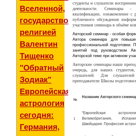
студенты и слушатели восприни
Вселенной,
деятельности. Семинары -
квалификации, ознакомление с р
государством и
публичного обсуждения информ
участников семинара в объёме но
религией
Авторский семинар -
особая форм
Автора семинара для повыше
Валентин
профессиональной подготовки. 
занятий под руководством Авт
Тищенко
Авторской теме при активном уча
Авторские семинары наши препод
"Обратный
очередь, для наших студентов
слушателей. Для слушател
Зодиак"
преподаватели Школы подготовил
Европейская
Название Авторского семина
№
астрология
сегодня:
"Европейская астроло
1
Великобритания, Испани
Швейцария. Профессия астрол
Германия,