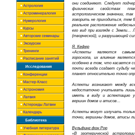
они соединяют. Следует подчер
Астрология
физических свойствах пл
Астроминералогия
астрологическом значении, так
говорить не приходиться, тем 
Нумерология
реальное расположение небесны
Курсы
его вид при взгляде с Земли… 
(творческой), и разрушающей си
Авторские семинары
Экскурсии
Я. Кефер
Тренинги
«Аспекты являются самыми
гороскопа, их влияние являет
Расписание занятий
особенно в том, что касается с
Исследования
почти всегда создает судьбу ч
планет относительно точно опр
Конференции
Мастер-Класс
Аспекты возникают между все
Астрономия
недостаточно учитывать лишь
иметь в виду и аспектацию уз
Латвия
вершин домов и атисов…
Астероиды Латвии
Аспекты могут излучать тольк
Календарь
точки, вершины домов, атисы л
Библиотека
Вульфинг фон Рор
Учебная литература
«В эзотерической астрологи