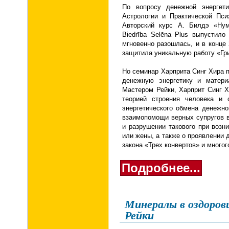
По вопросу денежной энергет
Астрологии и Практической Пс
Авторский курс А. Билдэ «Нум
Biedrība Selēna Plus
выпустило 
мгновенно разошлась, и в конце
защитила уникальную работу «Гри
Но семинар Харприта Синг Хира 
денежную энергетику и матери
Мастером Рейки, Харприт Синг 
теорией строения человека и 
энергетического обмена денежно
взаимопомощи верных супругов в
и разрушении такового при возн
или жены, а также о проявлении 
закона «Трех конвертов» и многог
Подробнее...
Минералы в оздоров
Рейки