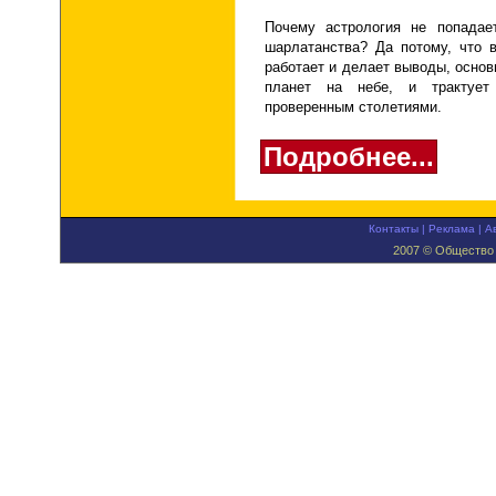
Почему астрология не попадае
шарлатанства
?
Да потому, что в
работает и делает выводы, осно
планет на небе, и трактует
проверенным столетиями.
Подробнее...
Контакты
|
Реклама
|
А
2007 © Общество 