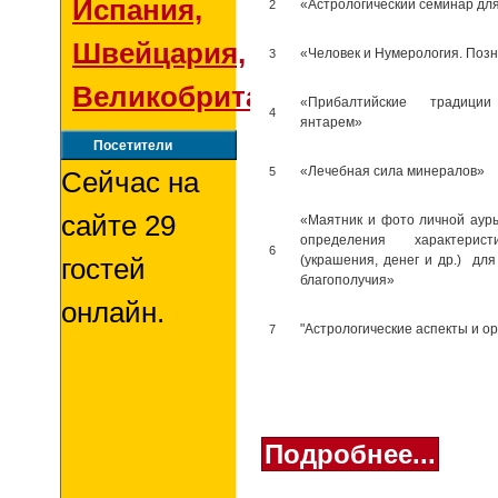
Испания,
2
«Астрологический семинар дл
Швейцария,
3
«Человек и Нумерология. Позн
Великобритания
«Прибалтийские традиции
4
янтарем»
Посетители
5
«Лечебная сила минералов»
Сейчас на
сайте 29
«Маятник и фото личной аур
определения характерис
6
гостей
(украшения, денег и др.) дл
благополучия»
онлайн.
7
"Астрологические аспекты и ор
Подробнее...