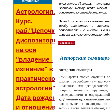
Популярные
множество.
Планеты – это физи
Поэтому между ними могут 
Астрология.
однозначного отождествления.
Курс.
Вывод из всего сказанного 
между планетами и числам
раб."Цепочки
сопоставлять с числами РАЗН
универсального сопоставления)»
диспозиторов
Подробнее...
на оси
Авторские семинар
"владение -
изгнание" в
Авторские семинары
практической
Семинарская форма обучения во
школах, где сообщения учащихся 
и заключениями преподавателей
астрологии"
общего научного кругозор
исследованиями в определенной
Дата рождения
групповые практические за
для повышения квалификации в
и отношения со
термин вновь вошёл в обиход в 