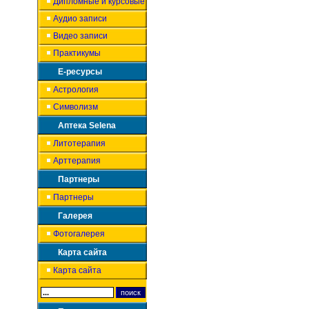
Дипломные и курсовые
Аудио записи
Видео записи
Практикумы
Е-ресурсы
Астрология
Символизм
Аптека Selena
Литотерапия
Арттерапия
Партнеры
Партнеры
Галерея
Фотогалерея
Карта сайта
Карта сайта