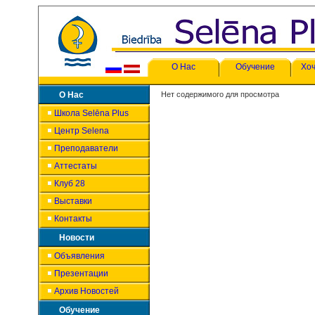
О Нас
Обучение
Хоч
О Нас
Нет содержимого для просмотра
Школа Selēna Plus
Центр Selena
Преподаватели
Аттестаты
Клуб 28
Выставки
Контакты
Новости
Объявления
Презентации
Архив Новостей
Обучение