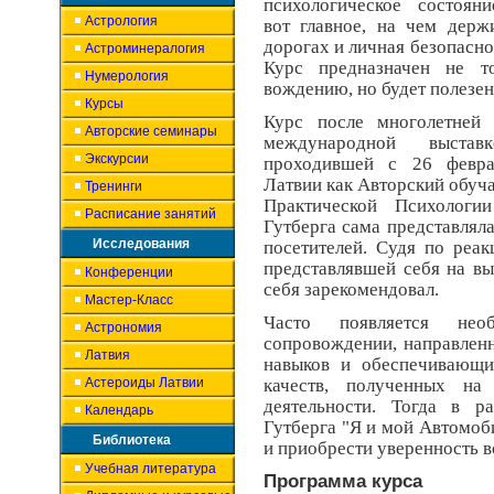
психологическое состоя
Астрология
вот главное, на чем держ
дорогах и личная безопасно
Астроминералогия
Курс предназначен не т
Нумерология
вождению, но будет полезе
Курсы
Курс после многолетней 
Авторские семинары
международной выст
Экскурсии
проходившей с 26 февр
Латвии как Авторский обу
Тренинги
Практической Психологи
Расписание занятий
Гутберга сама представляла
Исследования
посетителей. Судя по реа
представлявшей себя на вы
Конференции
себя зарекомендовал.
Мастер-Класс
Часто появляется нео
Астрономия
сопровождении, направлен
Латвия
навыков и обеспечивающи
Астероиды Латвии
качеств, полученных на
деятельности. Тогда в р
Календарь
Гутберга "Я и мой Автомоб
Библиотека
и приобрести уверенность в
Учебная литература
Программа курса