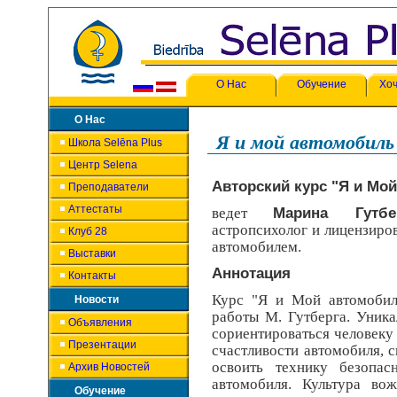
О Нас
Обучение
Хоч
О Нас
Я и мой автомобиль
Школа Selēna Plus
Центр Selena
Авторский курс "Я и Мо
Преподаватели
Аттестаты
ведет
Марина Гутбе
астропсихолог и лицензир
Клуб 28
автомобилем.
Выставки
Аннотация
Контакты
Курс "Я и Мой автомобиль
Новости
работы М. Гутберга. Уник
Объявления
сориентироваться человеку
Презентации
счастливости автомобиля, с
освоить технику безопас
Архив Новостей
автомобиля. Культура вож
Обучение