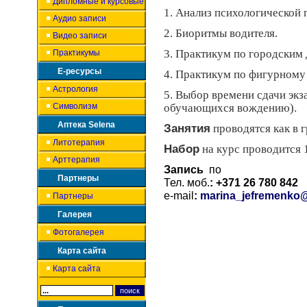
Дипломные и курсовые
1. Анализ психологической 
Аудио записи
2. Биоритмы водителя.
Видео записи
3. Практикум по городским 
Практикумы
Е-ресурсы
4. Практикум по фигурному
Астрология
5. Выбор времени сдачи экз
Символизм
обучающихся вождению).
Аптека Selena
Занятия
проводятся как в г
Литотерапия
Набор
на курс проводится 
Арттерапия
Запись
по
Партнеры
Тел. моб.
: +371 26 780 842
e-mail
:
marina_jefremenko@
Партнеры
Галерея
Фотогалерея
Карта сайта
Карта сайта