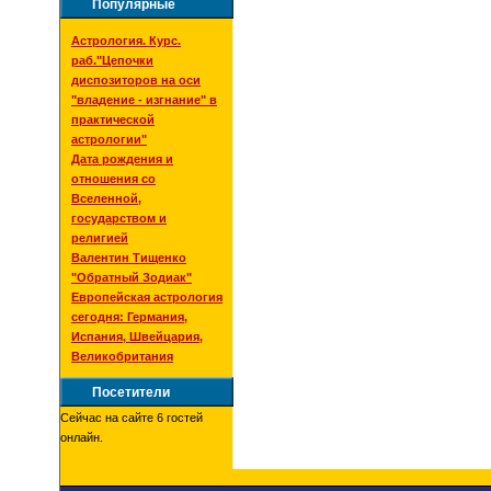
Популярные
Астрология. Курс.
раб."Цепочки
диспозиторов на оси
"владение - изгнание" в
практической
астрологии"
Дата рождения и
отношения со
Вселенной,
государством и
религией
Валентин Тищенко
"Обратный Зодиак"
Европейская астрология
сегодня: Германия,
Испания, Швейцария,
Великобритания
Посетители
Сейчас на сайте 6 гостей
онлайн.