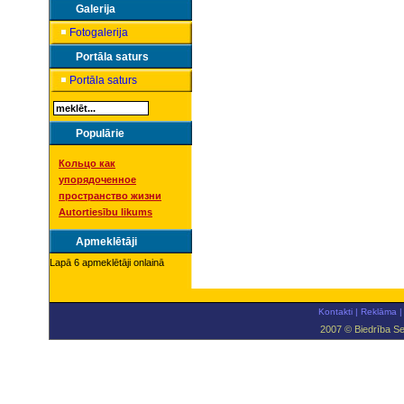
Galerija
Fotogalerija
Portāla saturs
Portāla saturs
Populārie
Кольцо как
упорядоченное
пространство жизни
Autortiesību likums
Apmeklētāji
Lapā 6 apmeklētāji onlainā
Kontakti
|
Reklāma
|
2007 © Biedrība Se