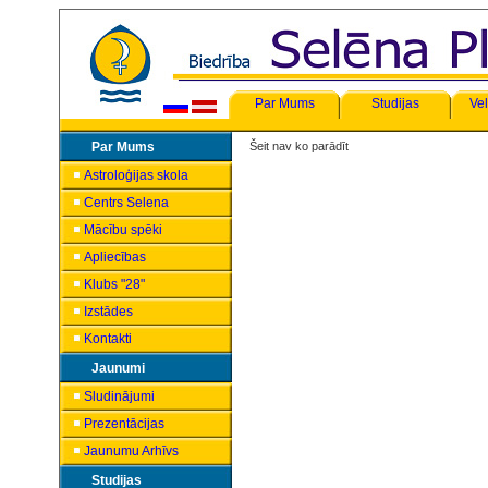
Par Mums
Studijas
Vel
Par Mums
Šeit nav ko parādīt
Astroloģijas skola
Centrs Selena
Mācību spēki
Apliecības
Klubs "28"
Izstādes
Kontakti
Jaunumi
Sludinājumi
Prezentācijas
Jaunumu Arhīvs
Studijas