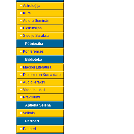
Astroloģija
Kursi
Autoru Semināri
Ekskursijas
Studiju Saraksts
Pētniecība
Konferences
Bibliotēka
Mācību Literatūra
Diploma un Kursa darbi
Audio ieraksti
Video ieraksti
Praktikumi
Aptieka Selena
Veikals
Partneri
Partneri