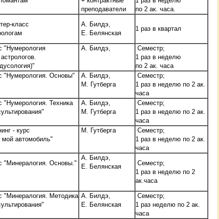
ломантам"
+ контрактные
1 раз в неделю
преподаватели
по 2 ак. часа.
тер-класс
А. Билдэ,
1 раз в квартал
рологам
Е. Белянская
с "Нумерология
А. Билдэ,
Семестр;
 астрологов.
1 раз в неделю
адусология)"
по 2 ак. часа
с "Нумерология. Основы"
А. Билдэ,
Семестр;
М. Гутберга
1 раз в неделю по 2 ак.
часа
с "Нумерология. Техника
А. Билдэ,
Семестр;
сультирования"
М. Гутберга
1 раз в неделю по 2 ак.
часа
инг - курс
М. Гутберга
Семестр;
и мой автомобиль"
1 раз в неделю по 2 ак.
часа
А. Билдэ,
с "Минералогия. Основы."
Семестр;
Е. Белянская
1 раз в неделю по 2
ак.часа
с "Минералогия. Методика
А. Билдэ,
Семестр;
сультирования"
Е. Белянская
1 раз неделю по 2 ак.
часа