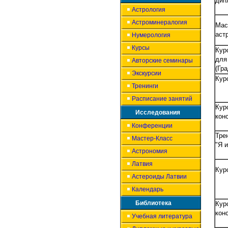
дип
Астрология
Астроминералогия
Мас
аст
Нумерология
Курсы
Кур
для
Авторские семинары
(Гр
Экскурсии
Кур
Тренинги
Расписание занятий
Кур
Исследования
кон
Конференции
Трен
Мастер-Класс
"Я 
Астрономия
Латвия
Кур
Астероиды Латвии
Календарь
Библиотека
Кур
кон
Учебная литература