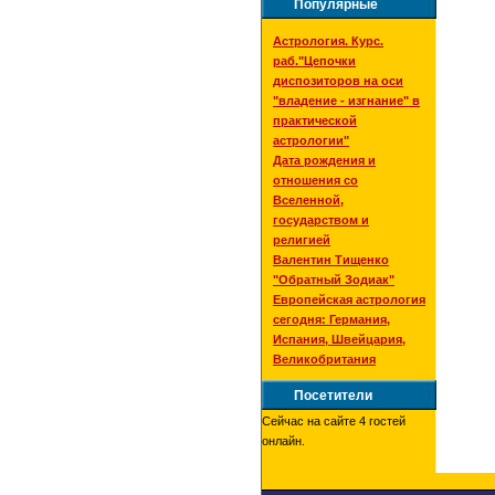
Популярные
Астрология. Курс.
раб."Цепочки
диспозиторов на оси
"владение - изгнание" в
практической
астрологии"
Дата рождения и
отношения со
Вселенной,
государством и
религией
Валентин Тищенко
"Обратный Зодиак"
Европейская астрология
сегодня: Германия,
Испания, Швейцария,
Великобритания
Посетители
Сейчас на сайте 4 гостей
онлайн.