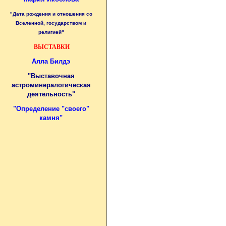
"Дата рождения и отношения со
Вселенной, государством и
религией"
ВЫСТАВКИ
Алла Билдэ
"Выставочная
астроминералогическая
деятельность"
"
Определение "своего"
камня
"