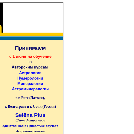
Принимаем
с 1 июля на обучение
по
Авторским курсам
Астрологии
Нумерологии
Минералогии
Астроминералогии
в г. Риге (Латвия),
г. Волгограде и г. Сочи (Россия)
Selēna Plus
Школа Астрологии
единственная
в Прибалтике
обучает
Астроминералогии