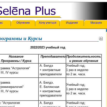
ас
Обучение
Хочу учиться
Издания
Магазин
рограммы и Курсы
2022/2023 учебный год
Название
Преподаватели
Продолжительность
Программы / Курса
и режим обучения
А. Билдэ
Учебный год;
грамма
"Астрология"
+ контрактные
1 раз в неделю
I, III, IV курсы
преподаватели
по 2 ак. часа.
грамма
А. Билдэ,
Учебный год;
троминералогия"
Е. Белянская
1 раз в неделю
I, III, IV курсы
+ контрактные
по 2 ак. часа.
преподаватели
с "Астрология
А. Билдэ
Учебный год;