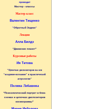
проводит
Мастер - классы
Мастер-класс
Валентин Тищенко
"
Обратный Зодиак
"
Лекции
Алла Билдэ
"Движение планет"
Курсовые работы
Ия Титова
"Цепочки диспозиторов на оси
"владение-изгнание" в практической
астрологии"
Полина Лобашова
"Психологический портрет в блок-
схемах и цепочках диспозиторов
космограммы"
Мария Икболова