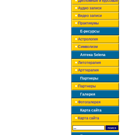
Дипломные и курсовые
Аудио записи
Видео записи
Практикумы
Е-ресурсы
Астрология
Символизм
Аптека Selena
Литотерапия
Арттерапия
Партнеры
Партнеры
Галерея
Фотогалерея
Карта сайта
Карта сайта