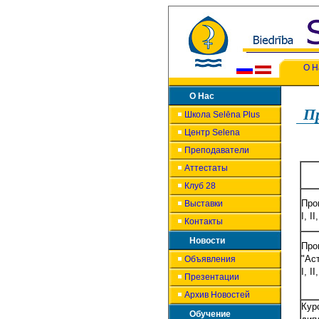
О Н
О Нас
П
Школа Selēna Plus
Центр Selena
Преподаватели
Аттестаты
Клуб 28
Про
Выставки
I, I
Контакты
Новости
Про
"Ас
Объявления
I, I
Презентации
Архив Новостей
Кур
Обучение