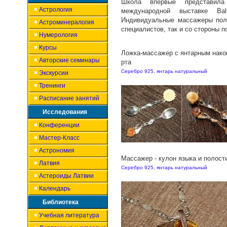
Школа впервые представил
Астрология
международной выставке Ba
Индивидуальные массажеры полу
Астроминералогия
специалистов, так и со стороны 
Нумерология
Курсы
Ложка-массажер с янтарным нако
Авторские семинары
рта
Серебро 925, янтарь натуральный
Экскурсии
Тренинги
Расписание занятий
Исследования
Конференции
Мастер-Класс
Астрономия
Массажер - кулон языка и полост
Латвия
Серебро 925, янтарь натуральный
Астероиды Латвии
Календарь
Библиотека
Учебная литература