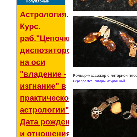
Популярные
Астрология.
Курс.
раб."Цепочки
диспозиторов
на оси
"владение -
Кольцо-массажер с янтарной пло
Серебро 925, янтарь натуральный
изгнание" в
практической
астрологии"
Дата рождения
и отношения со