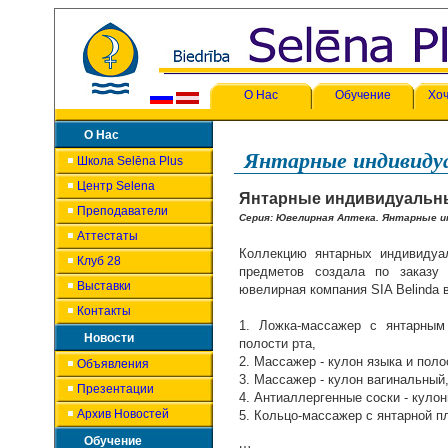
О Нас
Обучение
Хоч
О Нас
Янтарные индивиду
Школа Selēna Plus
Центр Selena
Янтарные индивидуальн
Преподаватели
Серия: Ювелирная Аптека. Янтарные 
Аттестаты
Коллекцию янтарных индивидуа
Клуб 28
предметов создала по заказу 
Выставки
ювелирная компания SIA Вelinda в
Контакты
1. Ложка-массажер с янтарным
Новости
полости рта,
2. Массажер - кулон языка и поло
Объявления
3. Массажер - кулон вагинальный
Презентации
4. Антиаллергенные соски - куло
Архив Новостей
5. Кольцо-массажер с янтарной 
Обучение