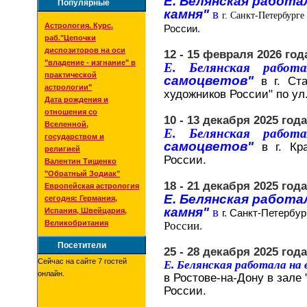
Е. Белянская работа
Популярные
камня"
в
г. Санкт-Петербурге
Астрология. Курс.
России
.
раб."Цепочки
диспозиторов на оси
12 - 15 февраля 2026 год
"владение - изгнание" в
Е. Белянская рабо
практической
самоцветов"
в г. Ст
астрологии"
художников России" по ул
Дата рождения и
отношения со
10 - 13 декабря 2025 года
Вселенной,
Е. Белянская рабо
государством и
самоцветов"
в г. Кр
религией
России.
Валентин Тищенко
"Обратный Зодиак"
18 - 21 декабря 2025 года
Европейская астрология
Е. Белянская работа
сегодня: Германия,
камня"
в
Испания, Швейцария,
г. Санкт-Петербур
Великобритания
России
.
Посетители
25 - 28 декабря 2025 года
Сейчас на сайте 7 гостей
Е. Белянская работала на
онлайн.
в Ростове-на-Дону в зале 
России.