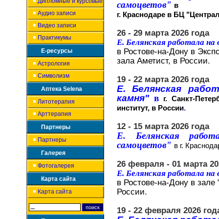
Дипломные и курсовые
самоцветов"
в
Аудио записи
г. Краснодаре в БЦ "Централ
Видео записи
26 - 29 марта 2026 года
Практикумы
Е. Белянская работала на
в Ростове-на-Дону в Эксп
Е-ресурсы
зала Аметист, в России.
Астрология
Символизм
19 - 22 марта 2026 года
Е. Белянская рабо
Аптека Selena
камня"
в
г.
Санкт-Петер
Литотерапия
институт,
в России
.
Арттерапия
12 - 15 марта 2026 года
Партнеры
Е. Белянская работ
Партнеры
самоцветов"
в г. Краснода
Галерея
26 февраля - 01 марта 20
Фотогалерея
Е. Белянская работала на
Карта сайта
в Ростове-на-Дону в зале 
России.
Карта сайта
19 - 22 февраля 2026 год