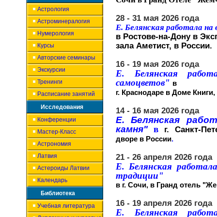
Астрология
28 - 31 мая 2026 года
Астроминералогия
Е. Белянская работала на
Нумерология
в Ростове-на-Дону в Эк
зала Аметист, в России.
Курсы
Авторские семинары
16 - 19 мая 2026 года
Экскурсии
Е. Белянская работ
самоцветов"
Тренинги
в
г. Краснодаре в Доме Книги,
Расписание занятий
Исследования
14 - 16 мая 2026 года
Е. Белянская рабо
Конференции
камня"
в
г. Санкт-Пет
Мастер-Класс
дворе
в России
.
Астрономия
Латвия
21 - 26 апреля 2026 года
Е. Белянская работал
Астероиды Латвии
традиции"
Календарь
в
г. Сочи, в Гранд отель "Ж
Библиотека
16 - 19 апреля 2026 года
Учебная литература
Е. Белянская работ