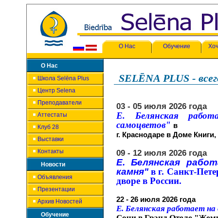
О Нас
Обучение
Хоч
О Нас
SELĒNA PLUS - всег
Школа Selēna Plus
Центр Selena
Преподаватели
03 - 05 июля 2026 года
Е. Белянская работ
Аттестаты
самоцветов"
в
Клуб 28
г. Краснодаре в Доме Книги,
Выставки
Контакты
09 - 12 июля 2026 года
Е. Белянская рабо
Новости
камня"
в г. Санкт-Пет
Объявления
дворе в России.
Презентации
22 - 26 июля 2026 года
Архив Новостей
Е. Белянская работает н
Обучение
Сочи в Гранд Отеле "Жем