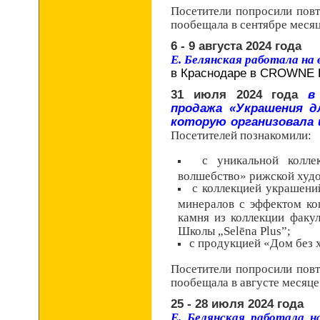
Посетители попросили повт
пообещала в сентябре месяц
6 - 9 августа 2024 года
Е. Белянская работала на
в Краснодаре в CROWNE 
31 июля 2024 года
в
продажа «Украшения 
которую организовала 
Посетителей познакомили:
с уникальной колле
волшебство» рижской худ
с коллекцией украшений
минералов с эффектом кош
камня из коллекции факу
Школы „Selēna Plus”;
с продукцией «Дом без 
Посетители попросили повт
пообещала в августе месяце
25 - 28 июля 2024 года
Е. Белянская работала 