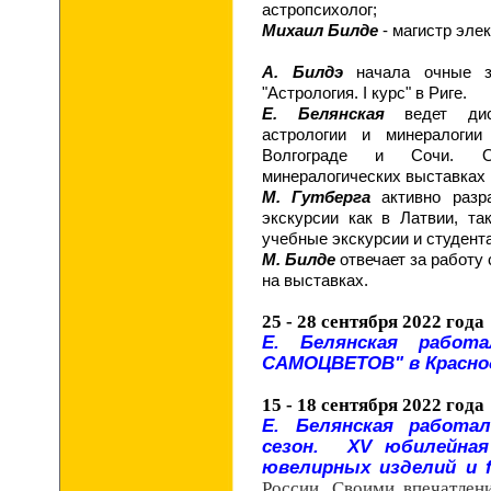
астропсихолог;
Михаил Билде
- магистр эле
А. Билдэ
начала очные 
"Астрология. I курс" в Риге.
Е. Белянская
ведет дист
астрологии и минералоги
Волгограде и Сочи. О
минералогических выставках 
М. Гутберга
активно разра
экскурсии как в Латвии, та
учебные экскурсии и студент
М. Билде
отвечает за работу
на выставках.
25 - 28 сентября 2022 года
Е. Белянская работ
САМОЦВЕТОВ" в Краснод
15 - 18 сентября 2022 года
Е. Белянская работа
сезон. Х
V
юбилейная
ювелирных изделий и
России. Своими впечатлен