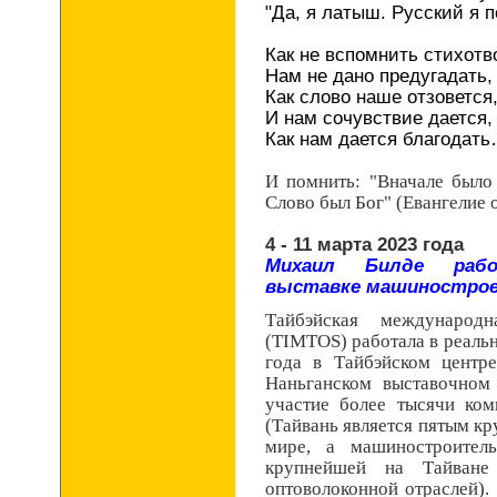
"Да, я латыш. Русский я 
Как не вспомнить стихотв
Нам не дано предугадать,
Как слово наше отзовется
И нам сочувствие дается,
Как нам дается благодат
И помнить: "Вначале было
Слово был Бог" (Евангелие о
4 - 11 марта 2023 года
Михаил Билде рабо
выставке машиностро
Тайбэйская международн
(TIMTOS) работала в реальн
года в Тайбэйском центр
Наньганском выставочном
участие более тысячи ком
(Тайвань является пятым к
мире, а машиностроитель
крупнейшей на Тайване
оптоволоконной отраслей).