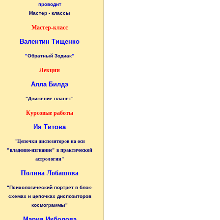
проводит
Мастер - классы
Мастер-класс
Валентин Тищенко
"
Обратный Зодиак
"
Лекции
Алла Билдэ
"Движение планет"
Курсовые работы
Ия Титова
"Цепочки диспозиторов на оси
"владение-изгнание" в практической
астрологии"
Полина Лобашова
"Психологический портрет в блок-
схемах и цепочках диспозиторов
космограммы"
Мария Икболова