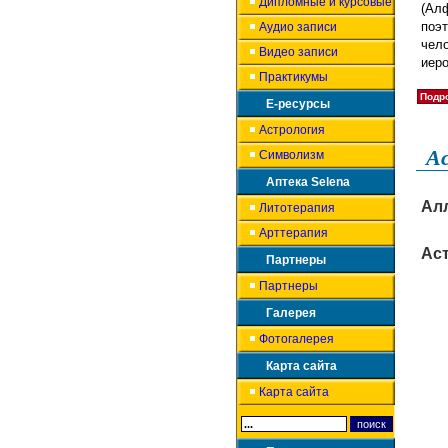
Дипломные и курсовые
(Ал
поэ
Аудио записи
чел
Видео записи
иер
Практикумы
Подро
Е-ресурсы
Астрология
Ас
Символизм
Аптека Selena
Ал
Литотерапия
Арттерапия
Аст
Партнеры
Партнеры
Галерея
Фотогалерея
Карта сайта
Карта сайта