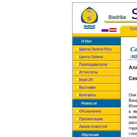
О Н
О Нас
С
Школа Selēna Plus
л
Центр Selena
Преподаватели
Ал
Аттестаты
Сем
Клуб 28
Выставки
Аст
Они
Контакты
Вен
Новости
Юпи
Объявления
с п
мож
Презентации
рас
Архив Новостей
год
сим
Обучение