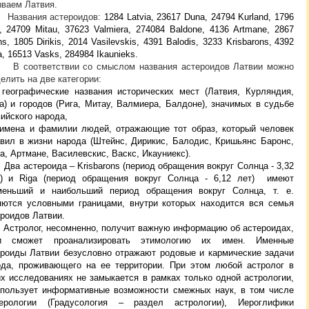
ываем Латвия.
Названия астероидов:
1284
Latvia
, 23617
Duna
, 24794
Kurland,
1796
,
24709
Mitau
, 37623
Valmiera
, 274084 Baldone,
4136
Artmane
, 2867
ns
, 1805
Dirikis
, 2014
Vasilevskis
, 4391
Balodis
,
3233
Krisbarons
,
4392
a
, 16513
Vasks, 284984 Ikaunieks.
В соответствии со смыслом названия астероидов Латвии можно
елить на две категории:
 географические названия исторических мест (Латвия, Курляндия,
а) и городов (Рига, Митау, Валмиера, Балдоне), значимых в судьбе
ийского народа,
 имена и фамилии людей, отражающие тот образ, который человек
авил в жизни народа (Штейнс, Дирикис, Балодис, Кришьянс Баронс,
а, Артмане, Василевскис, Васкс, Икауниекс).
Два астероида – Krisbarons (период обращения вокруг Солнца -
3,32
)
и Riga (период обращения вокруг Солнца - 6
,12 лет)
имеют
меньший и наибольший период обращения вокруг Солнца, т. е.
яются условными границами, внутри которых находится вся семья
роидов Латвии.
Астролог, несомненно, получит важную информацию об астероидах,
и сможет проанализировать этимологию их имен. Именные
ероиды Латвии безусловно отражают родовые и кармические задачи
ода, проживающего на ее территории. При этом л
юбой астролог в
их исследованиях не замыкается в рамках только одной астрологии,
спользует информативные возможности смежных наук, в том числе
ерологии (Градусология – раздел астрологии), Иероглифики