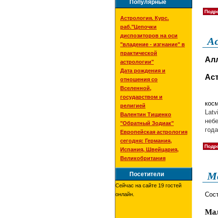
Популярные
Подро
Астрология. Курс.
раб."Цепочки
диспозиторов на оси
Ас
"владение - изгнание" в
практической
Ал
астрологии"
Дата рождения и
Аст
отношения со
Вселенной,
Как
государством и
кос
религией
Lat
Валентин Тищенко
неб
"Обратный Зодиак"
года
Европейская астрология
сегодня: Германия,
Подро
Испания, Швейцария,
Великобритания
М
Посетители
Сейчас на сайте 19 гостей
Сос
онлайн.
Ма