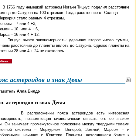
766 году немецкий астроном Иоганн Тициус поделил расстояние
олнца до Сатурна на 100 отрезков. Тогда расстояние от Солнца
еркурия стало равным 4 отрезкам,
енеры – 7 или 4 +3,
емли – 10 или 4 + 6,
арса – 16 или 4 + 12.
иус вывел закономерность: удваивая второе число суммы,
учаем расстояние до планеты вплоть до Сатурна. Однако планеты на
тоянии 28 или 4 + 24 не оказалось.
бнее...
яс астероидов и знак Девы
тавитель
Алла Билдэ
с астероидов и знак Девы
В расположении пояса астероидов есть интересная
ономерность, позволяющая символически связать его со знаком
ы. Он занимает промежуточное положение между твердыми
телами
нечной системы – Меркурием, Венерой, Землей, Марсом – и
ообразными, начиная с Юпитера. Планеты, находящиеся ближе к