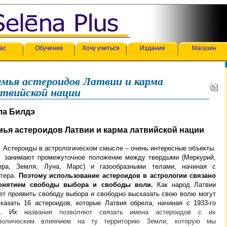
ас
Обучение
Хочу учиться
Издания
Магазин
емья астероидов Латвии и карма
атвийской нации
ла Билдэ
ья астероидов Латвии и карма латвийской нации
ероиды в астрологическом смысле – очень интересные объекты.
 занимают промежуточное положение между твердыми (Меркурий,
ера, Земля, Луна, Марс) и газообразными телами, начиная с
тера.
Поэтому использование астероидов в астрологии связано
онятием свободы выбора и свободы воли.
Как народ Латвии
ет проявить свободу выбора и свободно высказать свою волю могут
сказать 16 астероидов, которые Латвия обрела, начиная с 1933-го
а. Их н
азвания позволяют связать имена астероидов с их
волическим влиянием на ту территорию Земли, которую мы