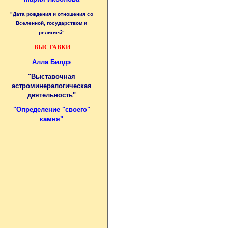
"Дата рождения и отношения со
Вселенной, государством и
религией"
ВЫСТАВКИ
Алла Билдэ
"Выставочная
астроминералогическая
деятельность"
"
Определение "своего"
камня
"