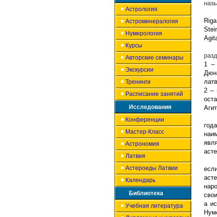
наз
Астрология
Riga
Астроминералогия
Stei
Нумерология
Agit
Курсы
разд
Авторские семинары
1 –
Экскурсии
Дюн
латв
Тренинги
2 –
Расписание занятий
ост
Исследования
Агит
Конференции
года
Мастер-Класс
наи
явл
Астрономия
асте
Латвия
Астероиды Латвии
есл
аст
Календарь
нар
Библиотека
сво
а и
Учебная литература
Нум