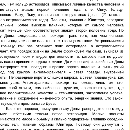
нцу, чем кольцо астероидов, описывают личные качества человека и
тветствуют знакам первой половине года, т. е. Овну, Тельцу,
знецам, Раку, Льву, заканчивает которую знак Девы (21 марта –
ало астрологического года). Планеты, начиная с Юпитера, передают
иальные, более высокие влияния, которые от самого человека
исят меньше. Они соответствуют знакам второй половины года. По
ку Девы, следовательно, проходит грань того, над чем человек
тен и над чем он не властен, т. е. граница его воли. Астрономически
 границу как раз отражает пояс астероидов, а астрологически
ачает, что порядок жизни на Земле формируем мы сами, выбирая из
ествующих норм и видов деятельности те, которые нам по душе.
ь важен принцип и подход к жизни. Да и иероглифический знак Девы
онстрирует это наглядно: широкие ворота падения и лишь узкий
ход под крылом ангела–хранителя – стезя правды, внутренней
оты. Неправедные ворота слишком широки, а стезя правды узка, как
льное ушко. Ангел-хранитель приходит на помощь лишь тем, кто,
ицая свой эгоизм, самозабвенно трудится, совершенствуется, где
вное положительное качество – стабилизация, закрепление успеха,
пление и сохранение жизненного опыта, энергий знания. Это закон,
ствующий в пространстве Девы.
ество порядка, присущее знаку Девы, рассредоточено между
ными небесными телами пояса астероидов. Малые планеты
личаются по массе и объему и сильно подвержены влиянию соседних
есных тел, главным образом Юпитера. Поэтому они движутся с
ной скоростью и часто нарушают ход своего движения, порой