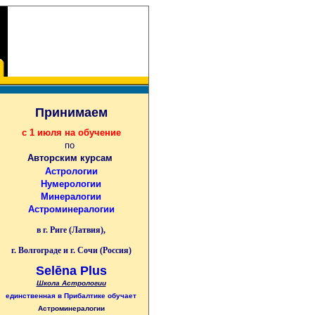
Принимаем
с 1 июля на обучение
по
Авторским курсам
Астрологии
Нумерологии
Минералогии
Астроминералогии
в г. Риге (Латвия),
г. Волгограде и г. Сочи (Россия)
Selēna Plus
Школа Астрологии
единственная
в Прибалтике
обучает
Астроминералогии