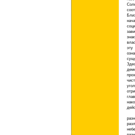
Сол
соо
Бли
нач
соц
зав
зна
влас
эту
озн
сущ
Здес
дем
про
чист
уго
отр
гла
нако
дей
Кач
раз
раз
неб
раз