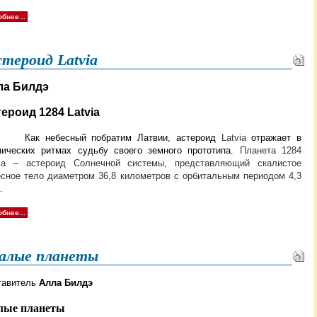
бнее...
тероид Latvia
ла Билдэ
ероид 1284 Latvia
 небесный побратим Латвии, астероид
Latvia
отражает в
мических ритмах судьбу своего земного прототипа.
Планета 1284
via – астероид Солнечной системы, представляющий скалистое
есное тело диаметром 36,8 километров с орбитальным периодом 4,3
.
бнее...
алые планеты
тавитель
Алла Билдэ
лые планеты