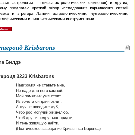
фавит астрологии – глифы астрологических символов) и других,
тому предлагаю краткий обзор исследования кармических связей
овека и эгрегора Латвии астрологическими, нумерологическими,
оглифическими и лингвистическими инструментами.
бнее...
тероид Krisbarons
ла Билдэ
ероид 3233 Krisbarons
Надгробия не ставьте мне,
Не надо для него камней.
Мой памятник уже стоит.
Из золота он дайн отлит.
А лучше посадите дуб,-
Чтоб рос могучий жизнелюб,
Чтоб друг и недруг мог придти,
И тень живящую найти.
(Поэтическое завещание Кришьянса Баронса)