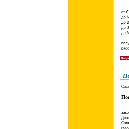
В 1
от С
до М
до В
до З
до М
Тиц
пол
расс
Подро
По
Сос
Поя
зак
Дев
Сол
газ