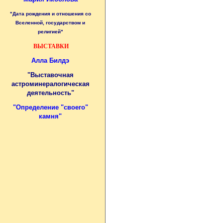
"Дата рождения и отношения со
Вселенной, государством и
религией"
ВЫСТАВКИ
Алла Билдэ
"Выставочная
астроминералогическая
деятельность"
"
Определение "своего"
камня
"