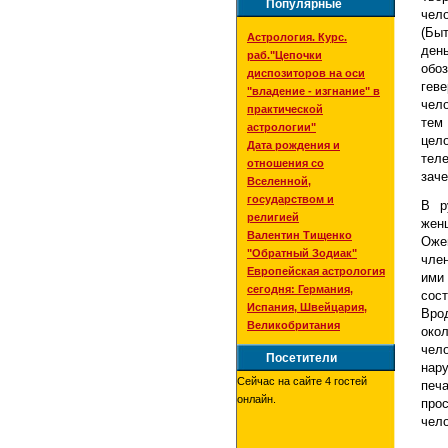
Популярные
чел
(Быт
Астрология. Курс.
ден
раб."Цепочки
обо
диспозиторов на оси
гев
"владение - изгнание" в
чело
практической
тем
астрологии"
цел
Дата рождения и
тел
отношения со
заче
Вселенной,
государством и
В р
религией
жен
Валентин Тищенко
Оже
"Обратный Зодиак"
чле
Европейская астрология
ими
сегодня: Германия,
сост
Испания, Швейцария,
Вро
Великобритания
око
чел
Посетители
нару
Сейчас на сайте 4 гостей
печ
онлайн.
про
чел