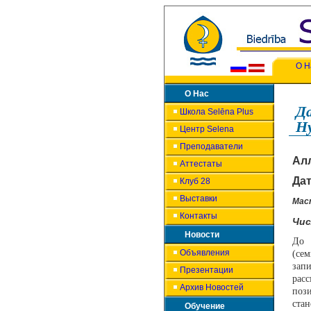
О Н
О Нас
Д
Школа Selēna Plus
Н
Центр Selena
Преподаватели
Ал
Аттестаты
Да
Клуб 28
Выставки
Мас
Контакты
Чис
Новости
До 
Объявления
(се
зап
Презентации
расс
Архив Новостей
поз
стан
Обучение