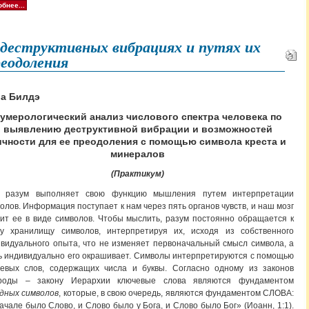
бнее...
 деструктивных вибрациях и путях их
еодоления
а Билдэ
умерологический анализ числового спектра человека по
выявлению деструктивной вибрации и возможностей
ичности для ее преодоления с помощью символа креста и
минералов
(Практикум)
 разум выполняет свою функцию мышления путем интерпретации
олов. Информация поступает к нам через пять органов чувств, и наш мозг
ит ее в виде символов. Чтобы мыслить, разум постоянно обращается к
му хранилищу символов, интерпретируя их, исходя из собственного
видуального опыта, что не изменяет первоначальный смысл символа, а
 индивидуально его окрашивает. Символы интерпретируются с помощью
чевых слов, содержащих числа и буквы. Согласно одному из законов
роды – закону Иерархии ключевые слова являются фундаментом
дных символов
, которые, в свою очередь, являются фундаментом СЛОВА:
ачале было Слово, и Слово было у Бога, и Слово было Бог» (Иоанн, 1:1).