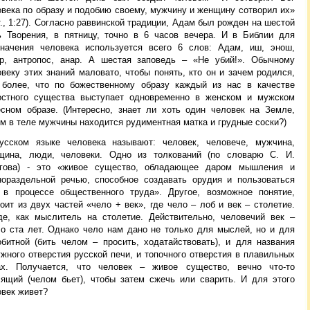
овека по образу и подобию своему, мужчину и женщину сотворил их»
., 1:27). Согласно раввинской традиции, Адам был рожден на шестой
ь Творения, в пятницу, точно в 6 часов вечера. И в Библии для
значения человека используется всего 6 слов: Адам, иш, энош,
ер, антропос, анар. А шестая заповедь – «Не убий!». Обычному
веку этих знаний маловато, чтобы понять, кто он и зачем родился,
 более, что по божественному образу каждый из нас в качестве
остного существа выступает одновременно в женском и мужском
есном образе. (Интересно, знает ли хоть один человек на Земле,
м в теле мужчины находится рудиментная матка и грудные соски?)
усском языке человека называют: человек, человече, мужчина,
щина, люди, человеки. Одно из толкований (по словарю С. И.
гова) - это «живое существо, обладающее даром мышления и
нораздельной речью, способное создавать орудия и пользоваться
 в процессе общественного труда». Другое, возможное понятие,
оит из двух частей «чело + век», где чело – лоб и век – столетие.
де, как мыслитель на столетие. Действительно, человечий век –
ло ста лет. Однако чело нам дано не только для мыслей, но и для
обитной (бить челом – просить, ходатайствовать), и для названия
жного отверстия русской печи, и топочного отверстия в плавильных
ах. Получается, что человек – живое существо, вечно что-то
сящий (челом бьет), чтобы затем сжечь или сварить. И для этого
овек живет?