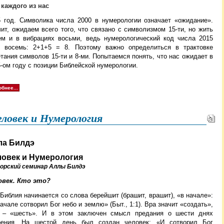
 каждого из нас
5 год. Символика числа 2000 в нумерологии
означает «ожидание».
ит, ожидаем всего того, что связано с символизмом 15-ти, но жить
ем и в вибрациях восьми, ведь нумерологический код числа 2015
ь восемь: 2+1+5 = 8. Поэтому важно определиться в трактовке
тания символов 15-ти и 8-ми. Попытаемся понять, что нас ожидает в
-ом году с позиции Библейской нумерологии.
бнее...
ловек и Нумерология
ла Билдэ
ловек и Нумерология
орский семинар Аллы Билдэ
овек. Кто это?
Библия начинается со слова берейшит (брашит, врашит), «в начале»:
ачале сотворил Бог небо и землю» (Быт., 1:1). Вра значит «создать»,
 – «шесть». И в этом заключен смысл предания о шести днях
рения. На шестой день был создан человек: «И сотворил Бог