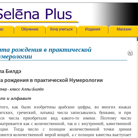
ас
Обучение
Хочу учиться
Издания
Магазин
ата рождения в практической
умерологии
ла Билдэ
та рождения в практической Нумерологии
тер - класс Аллы Билдэ
ло и алфавит
того, как были изобретены арабские цифры, во многих языках
митских, греческий, латынь) числа записывались буквами, и при
иси числа приобретали вид какого-то имени. Поэтому число
матривается как с количественной, так и с внутренней, качественной
иции. Тогда число с позиции количественной точки зрения
овится количественной мерой вещей, а с позиции качества выступает