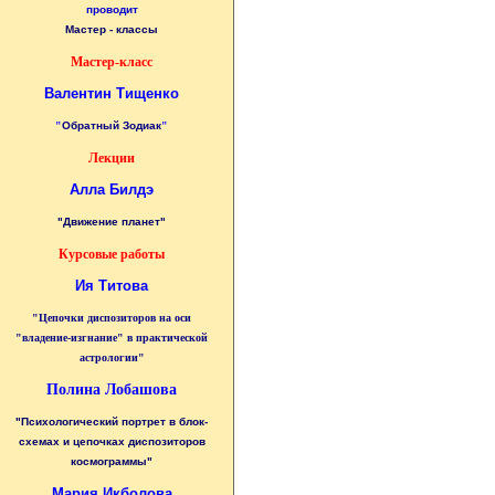
проводит
Мастер - классы
Мастер-класс
Валентин Тищенко
"
Обратный Зодиак
"
Лекции
Алла Билдэ
"Движение планет"
Курсовые работы
Ия Титова
"Цепочки диспозиторов на оси
"владение-изгнание" в практической
астрологии"
Полина Лобашова
"Психологический портрет в блок-
схемах и цепочках диспозиторов
космограммы"
Мария Икболова