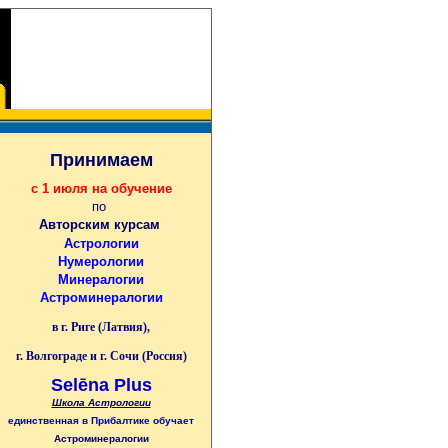
Принимаем
с 1 июля на обучение
по
Авторским курсам
Астрологии
Нумерологии
Минералогии
Астроминералогии
в г. Риге (Латвия),
г. Волгограде и г. Сочи (Россия)
Selēna Plus
Школа Астрологии
единственная
в Прибалтике
обучает
Астроминералогии