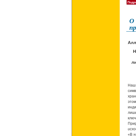
Подро
О
пр
Алл
Н
л
Наш
симв
хран
это
инди
лишь
клю
При
исхо
«В н