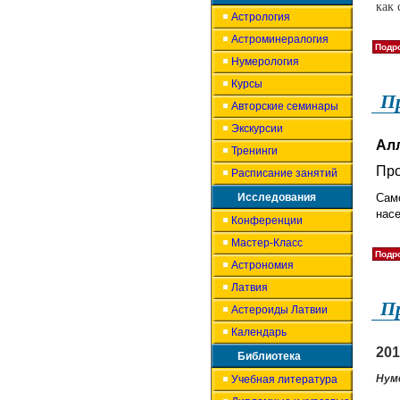
как 
Астрология
Астроминералогия
Подро
Нумерология
Курсы
Пр
Авторские семинары
Экскурсии
Ал
Тренинги
Про
Расписание занятий
Исследования
Само
насе
Конференции
Мастер-Класс
Подро
Астрономия
Латвия
Пр
Астероиды Латвии
Календарь
201
Библиотека
Нум
Учебная литература