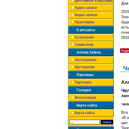
Дипломные и курсовые
Для
Аудио записи
201
Видео записи
Знач
буд
Практикумы
ест
Е-ресурсы
соче
Астрология
2015
Символизм
Подро
Аптека Selena
Литотерапия
Че
Арттерапия
Партнеры
Ал
Партнеры
Галерея
Че
Авт
Фотогалерея
ел
Ч
Карта сайта
Вся 
Карта сайта
«В н
шит
Тво