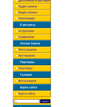
Дипломные и курсовые
Аудио записи
Видео записи
Практикумы
Е-ресурсы
Астрология
Символизм
Аптека Selena
Литотерапия
Арттерапия
Партнеры
Партнеры
Галерея
Фотогалерея
Карта сайта
Карта сайта