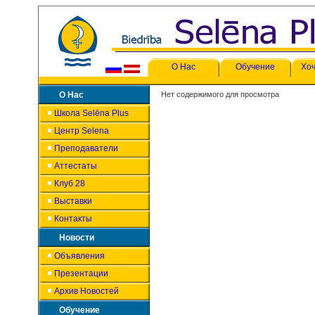
О Нас
Обучение
Хоч
О Нас
Нет содержимого для просмотра
Школа Selēna Plus
Центр Selena
Преподаватели
Аттестаты
Клуб 28
Выставки
Контакты
Новости
Объявления
Презентации
Архив Новостей
Обучение