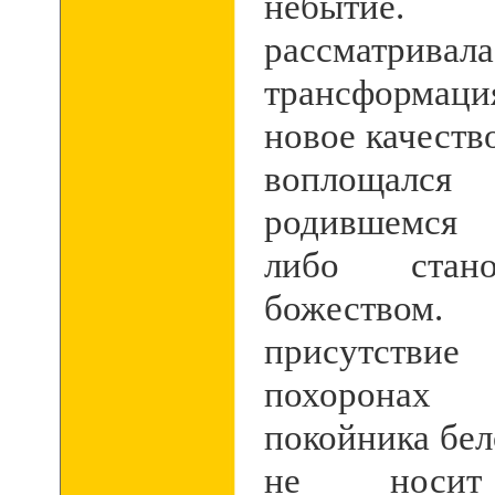
небыти
рассматр
трансформац
новое качеств
воплощал
родившемся 
либо стано
божество
присутств
похоронах (
покойника бело
не носит 