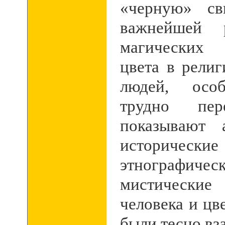
«черную» св
важнейшей 
магических 
цвета в рели
людей, особ
трудно пер
показывают а
истори
этнографичес
мистические
человека и цв
были тесно вз