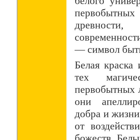
белого униве
первобытных
древнос
современност
— символ быти
Белая краска 
тех магиче
первобытных 
они апеллир
добра и жизн
от воздейств
божеств. Белы