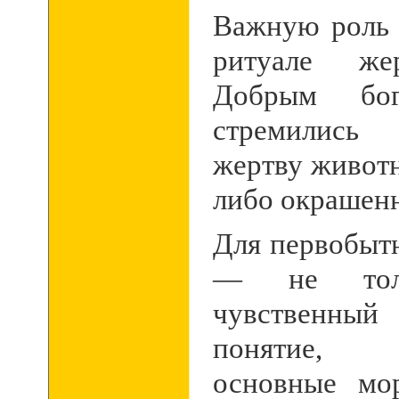
Важную роль 
ритуале жер
Добрым бо
стремились
жертву животн
либо окрашенн
Для первобыт
— не толь
чувственный
понятие,
основные мор