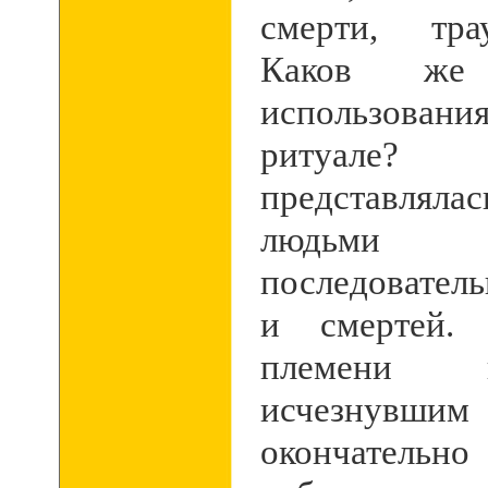
смерти, тра
Каков же
использова
ритуал
представляла
людь
последовател
и смертей.
племени 
исчезнувши
окончатель