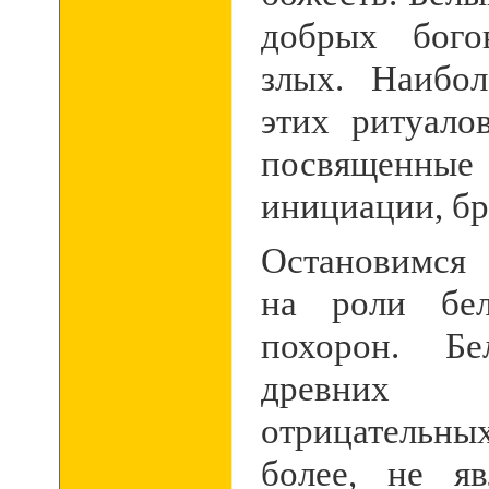
добрых бого
злых. Наибо
этих ритуало
посвященн
инициации, бр
Остановимся
на роли бел
похорон. Б
древни
отрицательных
более, не я