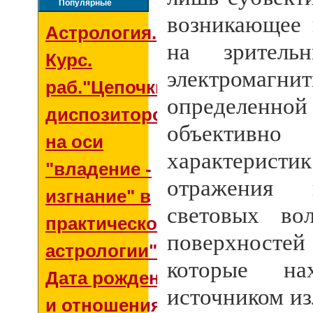
Популярные
возникающее 
Астрология.
на зрительн
Курс.
электромаг
раб."Цепочки
определенн
диспозиторов
объективн
на оси
характерист
"владение -
отражения 
изгнание" в
световых во
практической
поверхност
астрологии"
которые на
Дата рождения
источником из
и отношения со