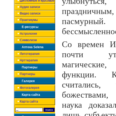
улыбнуться
Дипломные и курсовые
Аудио записи
праздничным,
Видео записи
пасмурный.
Практикумы
Е-ресурсы
бессмысленное
Астрология
Символизм
Со времен И
Аптека Selena
почти ут
Литотерапия
Арттерапия
магические
Партнеры
функции. К
Партнеры
Галерея
считались
Фотогалерея
божествами,
Карта сайта
Карта сайта
наука доказ
лишь субъект