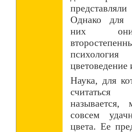
представлял
Однако для 
них они
второстепенн
психолог
цветоведение и 
Наука, для к
считаться
называется,
совсем удач
цвета. Ее пр