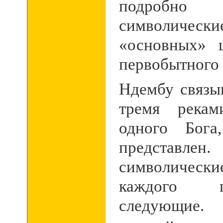
подробн
символически
«основных» 
первобытного 
Ндембу связы
тремя рекам
одного Бога
представле
символичес
каждого ц
следующие.