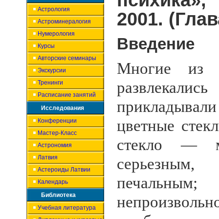
психика»
Астрология
2001. (Глав
Астроминералогия
Нумерология
Введение
Курсы
Авторские семинары
Многие из 
Экскурсии
развлекал
Тренинги
Расписание занятий
прикладыв
Исследования
цветные стек
Конференции
Мастер-Класс
стекло — м
Астрономия
Латвия
серьезны
Астероиды Латвии
печальны
Календарь
Библиотека
непроизво
Учебная литература