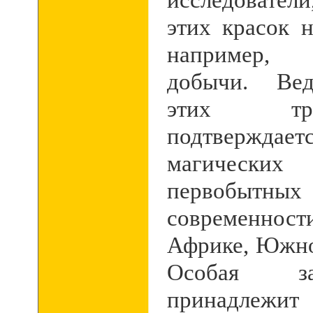
этих красок н
например, 
добычи. Вед
этих тр
подтверждае
магическ
первобыт
современнос
Африке, Южно
Особая за
принадлежи