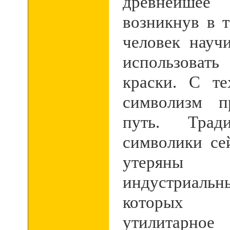
древнейшее 
возникнув в т
человек науч
использова
краски. С т
символизм п
путь. Трад
символики се
утеряны 
индустриаль
которых 
утилитарно