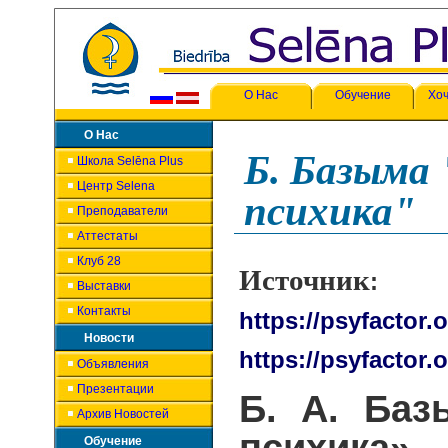
О Нас
Обучение
Хоч
О Нас
Б. Базыма
Школа Selēna Plus
Центр Selena
психика"
Преподаватели
Аттестаты
Клуб 28
Источник
:
Выставки
Контакты
https://psyfactor.
Новости
https://psyfactor.
Объявления
Презентации
Б. А. Баз
Архив Новостей
Обучение