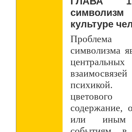
ГЛАВА
1
символизм
культуре че
Проблема
символизма я
центральных
взаимосвязей
психикой. 
цветового 
содержание, 
или иным
событиям в