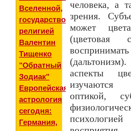
человека, а 
Вселенной,
зрения. Субъ
государством и
может цвет
религией
(цветовая с
Валентин
воспринимат
Тищенко
(дальтонизм
"Обратный
аспекты цве
Зодиак"
изучаются
Европейская
оптикой, с
астрология
физиоло
сегодня:
психологи
Германия,
восприятия.