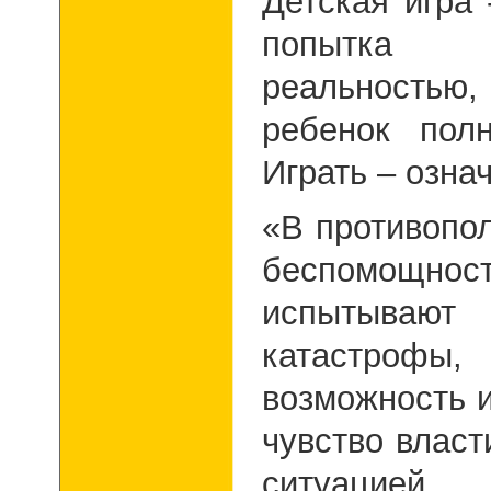
Детская игра 
попытка 
реальность
ребенок пол
Играть – озна
«В противопо
беспомощност
испытыва
катастрофы,
возможность 
чувство власт
ситуацие