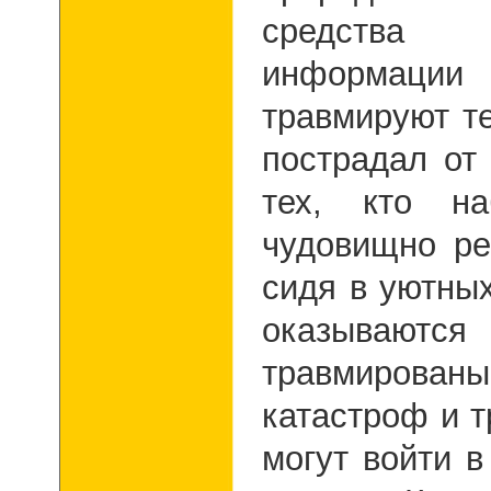
средств
информаци
травмируют т
пострадал от
тех, кто н
чудовищно ре
сидя в уютны
оказываются
травмиров
катастроф и т
могут войти 