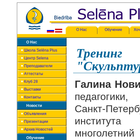
О Нас
Обучение
Хоч
О Нас
Тренинг
Школа Selēna Plus
Центр Selena
"Скульпту
Преподаватели
Аттестаты
Галина Нов
Клуб 28
Выставки
педагогики
Контакты
Санкт-Петерб
Новости
Объявления
институт
Презентации
Архив Новостей
многолетний
Обучение