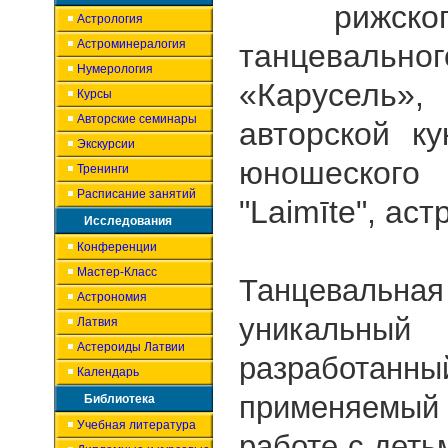
рижског
Астрология
Астроминералогия
танцевально
Нумерология
«Карусель»
Курсы
Авторские семинары
авторской к
Экскурсии
юношеск
Тренинги
Расписание занятий
"Laimīte", аст
Исследования
Конференции
Мастер-Класс
Танцевальна
Астрономия
уникаль
Латвия
Астероиды Латвии
разработа
Календарь
применяемый
Библиотека
Учебная литература
работе с деть