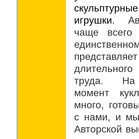
скульптур
игрушки.
А
чаще всего 
единственно
представля
длительного
труда. На
момент кук
много, готов
с нами, и м
Авторской вы