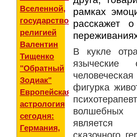
Вселенной,
рамках эмоц
государством и
расскажет о
религией
переживания
Валентин
В кукле отр
Тищенко
языческие 
"Обратный
человеческа
Зодиак"
фигурка живо
Европейская
психотерапев
астрология
волшебных 
сегодня:
является
Германия,
сказочного ге