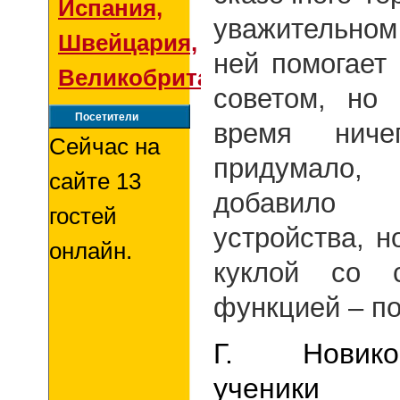
Испания,
уважительно
Швейцария,
ней помогает
Великобритания
советом, но
Посетители
время ниче
Сейчас на
придумало
сайте 13
добавило 
гостей
устройства, н
онлайн.
куклой со с
функцией – по
Г. Нови
ученик