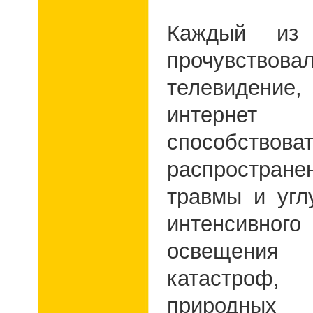
К
аждый из
прочувствов
телевиден
интерн
способствова
распростране
травмы и угл
интенсивного
освещени
катастро
природных