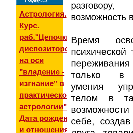
Популярные
разговор
Астрология.
возможность в
Курс.
раб."Цепочки
Время осв
диспозиторов
психической 
на оси
переживания
"владение -
только в 
изгнание" в
умения упр
практической
телом в т
астрологии"
возможности
Дата рождения
себе, созда
и отношения со
друга, товар