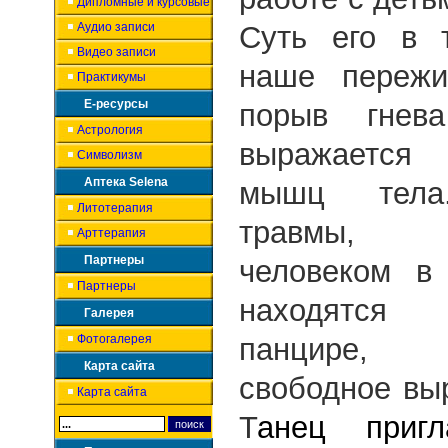
Дипломные и курсовые
Аудио записи
Суть его в 
Видео записи
наше пережи
Практикумы
Е-ресурсы
порыв гнев
Астрология
выражается
Символизм
Аптека Selena
мышц тела.
Литотерапия
травмы, 
Арттерапия
Партнеры
человеком в
Партнеры
находятся
Галерея
Фотогалерея
панцире,
Карта сайта
свободное вы
Карта сайта
Т
анец приг