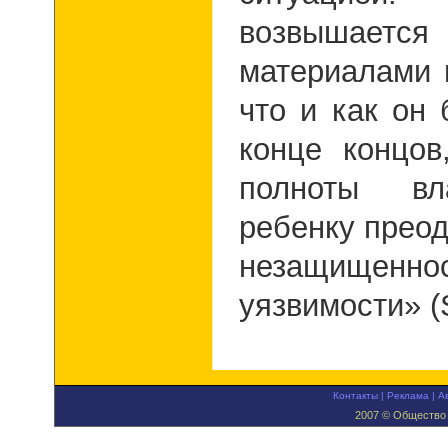
возвышается
материалами 
что и как он
конце концо
полноты вл
ребенку прео
незащищ
уязвимости» (
Контакты
|
Реклама
|
А
2007 © Общество 