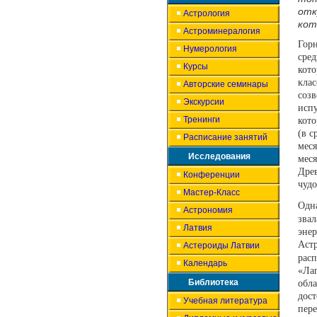
отк
Астрология
кот
Астроминералогия
Гор
Нумерология
сред
Курсы
кот
кла
Авторские семинары
соз
Экскурсии
исп
Тренинги
кото
(в с
Расписание занятий
мес
Исследования
меся
Дре
Конференции
чудо
Мастер-Класс
Одна
Астрономия
зва
Латвия
эне
Аст
Астероиды Латвии
рас
Календарь
«Ла
Библиотека
обл
дос
Учебная литература
пер