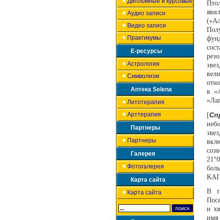
Дипломные и курсовые
Птол
яви
Аудио записи
(«А
Видео записи
Пол
Практикумы
фун
сос
Е-ресурсы
рез
Астрология
зве
вел
Символизм
отно
Аптека Selena
в «
«Лап
Литотерапия
Арттерапия
Сп
[
неб
Партнеры
звез
Партнеры
вкл
соз
Галерея
21°0
Фотогалерея
боль
KAIT
Карта сайта
В г
Карта сайта
Пос
и х
имя