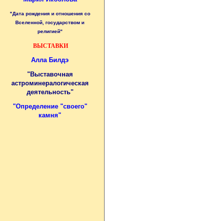
"Дата рождения и отношения со
Вселенной, государством и
религией"
ВЫСТАВКИ
Алла Билдэ
"Выставочная
астроминералогическая
деятельность"
"
Определение "своего"
камня
"