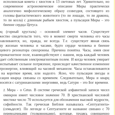
исполинская комета с хвостом в 13 световых лет. Удивительно, но
современное астрономическое описание Миры практически
аналогично мифологическому образу созвездия, состоящего из
головы фантастического животного (то ли лошади, то ли дракона,
то ли козла) с длинным рыбьем хвостом, а пульсация Миры – это
биение сердца Цетуса.
рц (горный хрусталь) – основной элемент часов. Существует
жество свидетельств того, что в момент смерти человека его часы
анавливаются, но, правда, не всегда. Т.е. существует явная связь
ду жизнью человека и часами, будто сердце человека и биение
рцевого резонатора синхронны. Причина понятна. Часы, имея свое
ктромагнитное поле, взаимодействуют с нашим, ведь каждый человек
дает собственным электромагнитным полем. И когда человек умирает
испытывает сильное потрясение, происходит качественное изменение
ктроэнергии, влияющий на часовой механизм. Часы останавливаются
 на короткое время, или надолго. Ясно, что пульсация звезды и
ьсация кварца связаны со временем. Следовательно, Мира и кварц
носятся с сатурнианскими энергиями, ведь Сатурн – это Бог времени.
Мира - о Cetus. В системе греческой алфавитной записи чисел
омикрон имеет числовое значение 70. В христианской числовой
мистике число 70 используется для обозначения высокой мудрости,
софийности. Так греческая Библия называлась «Септуагинта»
(семьдесят). По легенде о Септуагинте ее название связано с 70
переводчиками (толковниками), которые, трудясь совершенно