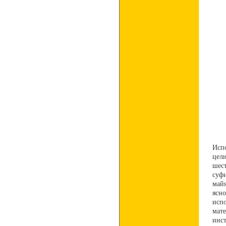
Исп
цел
шес
суф
май
ясн
исп
мате
инс