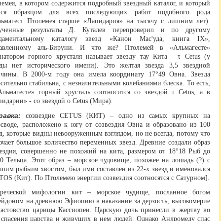
емея, в котором содержится подробный звездный каталог, и который
лся образцом для всех последующих работ подобного рода
льмагест Птолемея старше «Лапидария» на тысячу с лишним лет).
ученные результаты Д. Куталев перепроверил и по другому
даментальному каталогу звезд «Канон Масꞌуда, книга IX»,
тавленному аль-Бируни. И что же? Птолемей в «Альмагесте»
онатором горного хрусталя называет звезду тау Кита - τ Cetus (у
зды нет исторического имени). Это желтая звезда 3,5 звездной
ичины. В 2000-м году она имела координату 17°49 Овна. Звезда
сительно стабильна, с незначительными колебаниями блеска. То есть,
Альмагесте» горный хрусталь соотносится со звездой τ Cetus, а в
идарии» - со звездой о Cetus (Мира).
равка:
созвездие CETUS (КИТ) – одно из самых крупных на
осводе, расположено к югу от созвездия Овна и образовано из 100
д, которые видны невооруженным взглядом, но не всегда, потому что
ючает большое количество переменных звезд. Древние создали образ
вездия, совершенно не похожий на кита, размером от 18°18 Рыб до
0 Тельца. Этот образ – морское чудовище, похожее на лошадь (?) с
шим рыбьим хвостом, был ими составлен из 22-х звезд и именовался
OS (Кит). По Птолемею энергии созвездия соотносятся с Сатурном].
реческой мифологии кит – морское чудище, посланное богом
ейдоном на древнюю Эфиопию в наказание за дерзость, высокомерие
вастовство царицы Кассиопеи. Царскую дочь принесли в жертву во
 спасения царства и живущих в нем людей. Однако Андромеду спас