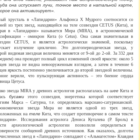
уда она испускает лучи, точное место в натальной карте,
орое она активизирует».
ный хрусталь в «Лапидарии» Альфонса Х Мудрого соотносится со
ней из трех звезд, находящейся на теле созвездия CETUS (Кита), и
орая в «Лапидарии» называется Мира (MIRA), в астрономической
ссификации - омикрон Кита (о Cetus). Она самая значительная в
вездии CETUS, и является астрологически значимой, поскольку
ускает излучение циклично. Это долгопериодическая звезда, у
рой видимая звездная величина меняется от 9-ой до 2-ой. За 332 дня
реднем) она проходит полный цикл изменений своей яркости: около 5
яцев звезда не видна невооруженным взглядом, а затем в течение 6
цев яркость постепенно увеличивается до второй звездной величины.
вние верили, что пульсирующая активность – это биение сердца
вища Цетуса.
шее
ко звезда MIRA у древних астрологов располагалась на
Кита и
бусами
лась
этого созвездия, энергетика которой соответствует
ргиям Марса – Сатурна, т.е. определялась марсиано-сатурнианской.
рономически звезда Мира не является одной из трех звезд,
теле
положенных на
Кита, что создает противоречие в самом тексте
пидария». Исследования астролога Дениса Куталева (Р. Броль) в
асти археологической астрологии позволили определиться в
товерности сообщений древних источников. Как оказалось, долготы
ечисленных звезд в «Лапидарии» совпадают с «Альмагестом» Клавдия