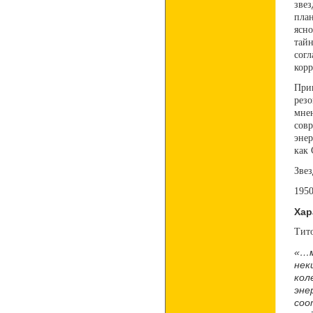
звез
пла
ясн
тайн
согл
корр
При
резо
мне
сов
эне
как 
Звез
1950
Хар
Тит
«…м
не
кол
эн
соо