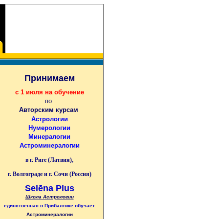
Принимаем
с 1 июля на обучение
по
Авторским курсам
Астрологии
Нумерологии
Минералогии
Астроминералогии
в г. Риге (Латвия),
г. Волгограде и г. Сочи (Россия)
Selēna Plus
Школа Астрологии
единственная
в Прибалтике
обучает
Астроминералогии