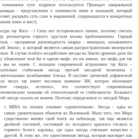
Принцип сакральной
 понимания сути издревле используется
инации
- представление о значимости имен и названий, который
воляет раскрыть суть слов и выражений, содержащихся в конкретных
аниях имен и мест].
езды тау Кита - τ Cetus нет исторического имени, поэтому считать
зду резонатором горного хрусталя весьма проблематично. Горный
сталь – прозрачная разновидность кварца - минерала, называемого
жей Земли», и который является самым распространенным минералом
емле. В случае особого воздействия звезды на Землю древние дали бы
му объяснение хотя бы в одном мифе, но ни имени, ни мифа для тау
а мы не знаем. С позиции современной астрономии тау Кита –
осительно стабильная звезда третьей звездной величины с
начительными колебаниями блеска. В системе греческой алфавитной
иси чисел тау имеет числовое значение 300, которое обозначает
ятие «твердо, истинно», что соответствует современным
рономическим знаниям об относительной ее стабильности. Большего
той звезде сказать не можем. Поэтому определимся со звездой Мира.
MIRA на латыни означает «удивительная». Звезда - одна из
самых удивительных объектов во Вселенной. Мало того, что Мира
существенно меняет свой блеск на небосводе, так еще является
двойной системой, состоящей из холодного красного гиганта и
горячего белого карлика, где одна звезда стягивает вещество с
другой. К тому же, это единственная звезда, которая выглядит как