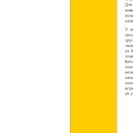
Для
ном
поз
назв
У зв
зве
хру
«ко
на З
это
Кит
отн
нез
зап
пон
аст
об э