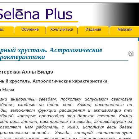
ас
Обучение
Хочу учиться
Издания
Магазин
рный хрусталь. Астрологические
арактеристики
стерская Аллы Билдэ
ный хрусталь. Астрологические характеристики.
о Масиа:
мни аналогичны звездам, поскольку испускают световые
ебания, сходные по длине волн. Камни, настроенные на
зды, выполняют функции расширения и активизации тех
ебаний, которые производят эти далекие светила. Камни
ают роль антенн, настроенных на звезды, активизируют их
озволяют нам работать с ними, используя весь багаж
рологических знаний…
Звезда, которой соответствует
 или иной камень, указывает нам астрологическую точку,