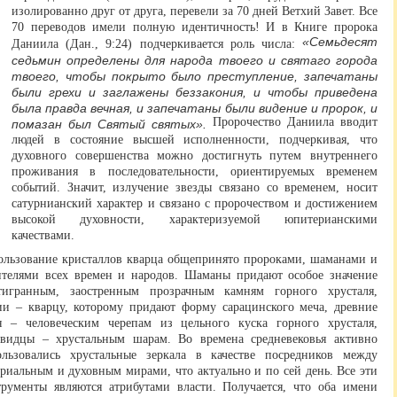
изолированно друг от друга, перевели за 70 дней Ветхий Завет. Все
70 переводов имели полную идентичность! И в Книге пророка
«Семьдесят
Даниила (Дан., 9:24) подчеркивается роль числа:
седьмин определены для народа твоего и святаго города
твоего, чтобы покрыто было преступление, запечатаны
были грехи и заглажены беззакония, и чтобы приведена
была правда вечная, и запечатаны были видение и пророк, и
Пророчество Даниила вводит
помазан был Святый святых».
людей в состояние высшей исполненности, подчеркивая, что
духовного совершенства можно достигнуть путем внутреннего
проживания в последовательности, ориентируемых временем
событий. Значит, излучение звезды связано со временем, носит
сатурнианский характер и связано с пророчеством и достижением
высокой духовности, характеризуемой юпитерианскими
качествами.
ользование кристаллов кварца общепринято пророками, шаманами и
ителями всех времен и народов. Шаманы придают особое значение
тигранным, заостренным прозрачным камням горного хрусталя,
ии – кварцу, которому придают форму сарацинского меча, древние
я – человеческим черепам из цельного куска горного хрусталя,
овидцы – хрустальным шарам. Во времена средневековья активно
ользовались хрустальные зеркала в качестве посредников между
риальным и духовным мирами, что актуально и по сей день. Все эти
трументы являются атрибутами власти. Получается, что оба имени