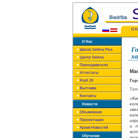
О Н
О Нас
Го
Школа Selēna Plus
х
Центр Selena
Преподаватели
Ма
Аттестаты
Гор
Клуб 28
Выставки
Тит
Контакты
«Ка
кол
Новости
зве
Объявления
кол
Презентации
игр
и п
Архив Новостей
аст
Обучение
тот