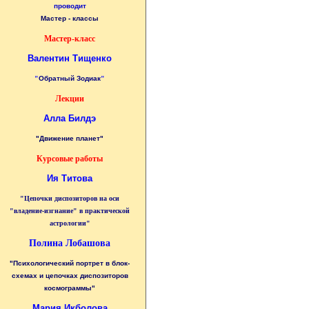
проводит
Мастер - классы
Мастер-класс
Валентин Тищенко
"
Обратный Зодиак
"
Лекции
Алла Билдэ
"Движение планет"
Курсовые работы
Ия Титова
"Цепочки диспозиторов на оси
"владение-изгнание" в практической
астрологии"
Полина Лобашова
"Психологический портрет в блок-
схемах и цепочках диспозиторов
космограммы"
Мария Икболова