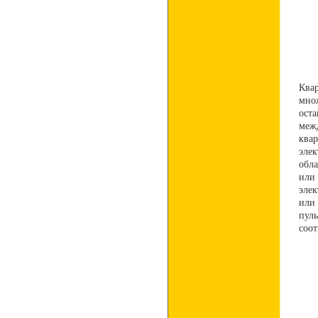
Ква
мно
ост
меж
ква
эле
обла
или 
эле
или
пул
соот