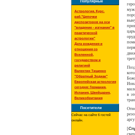
Популярные
гер
муж
Астрология. Курс.
пор
раб."Цепочки
вын
диспозиторов на оси
при
"владение - изгнание" в
цар
практической
ору
астрологии"
пом
Дата рождения и
пер
отношения со
дви
Вселенной,
трет
государством и
религией
Поз
Валентин Тищенко
кото
"Обратный Зодиак"
Бож
Европейская астрология
Ион
сегодня: Германия,
мило
Испания, Швейцария,
в э
Великобритания
тра
Посетители
Отно
рез
Сейчас на сайте 6 гостей
аргу
онлайн.
Сп
[
свер