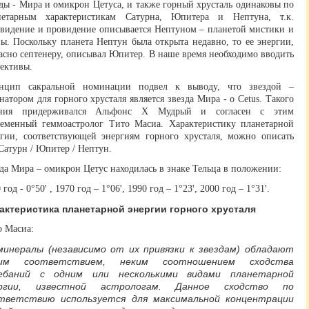
ды - Мира и омикрон Цетуса, и также горный хрусталь одинаковы по
нетарным характеристикам Сатурна, Юпитера и Нептуна, т.к.
овидение и провидение описывается Нептуном – планетой мистики и
ы. Поскольку планета Нептун была открыта недавно, то ее энергии,
асно септенеру, описывал Юпитер. В наше время необходимо вводить
ективы.
нцип сакральной номинации подвел к выводу, что звездой –
натором для горного хрусталя является звезда Мира - о Cetus. Такого
ния придерживался Альфонс X Мудрый и согласен с этим
ременный геммоастролог Тито Масиа. Характеристику планетарной
ргии, соответствующей энергиям горного хрусталя, можно описать
Сатурн / Юпитер / Нептун.
да Мира – омикрон Цетус находилась в знаке Тельца в положении:
 год - 0°50ꞌ , 1970 год – 1°06ꞌ, 1990 год – 1°23ꞌ, 2000 год – 1°31ꞌ.
актеристика планетарной энергии горного хрусталя
о Масиа:
инералы (независимо от их привязки к звездам) обладают
ким соответствием, неким соотношением сходства
ебаний с одним или несколькими видами планетарной
ергии, известной астрологам. Данное сходство по
тветствию используется для максимальной концентрации