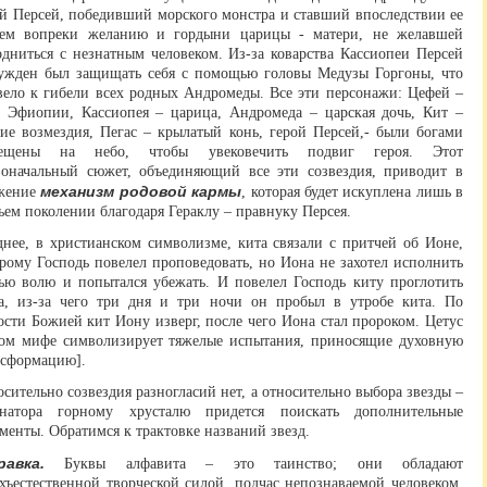
ой Персей, победивший морского монстра и ставший впоследствии ее
ем вопреки желанию и гордыни царицы - матери, не желавшей
одниться с незнатным человеком. Из-за коварства Кассиопеи Персей
ужден был защищать себя с помощью головы Медузы Горгоны, что
вело к гибели всех родных Андромеды. Все эти персонажи: Цефей –
ь Эфиопии, Кассиопея – царица, Андромеда – царская дочь, Кит –
дие возмездия, Пегас – крылатый конь, герой Персей,- были богами
ещены на небо, чтобы увековечить подвиг героя. Этот
воначальный сюжет, объединяющий все эти созвездия, приводит в
механизм родовой кармы
жение
, которая будет искуплена лишь в
ьем поколении благодаря Гераклу – правнуку Персея.
днее, в христианском символизме, кита связали с притчей об Ионе,
рому Господь повелел проповедовать, но Иона не захотел исполнить
ью волю и попытался убежать. И повелел Господь киту проглотить
а, из-за чего три дня и три ночи он пробыл в утробе кита. По
сти Божией кит Иону изверг, после чего Иона стал пророком. Цетус
том мифе символизирует тяжелые испытания, приносящие духовную
нсформацию].
сительно созвездия разногласий нет, а относительно выбора звезды –
онатора горному хрусталю придется поискать дополнительные
менты. Обратимся к трактовке названий звезд.
равка.
Буквы алфавита – это таинство; они обладают
хъестественной творческой силой, подчас непознаваемой человеком.