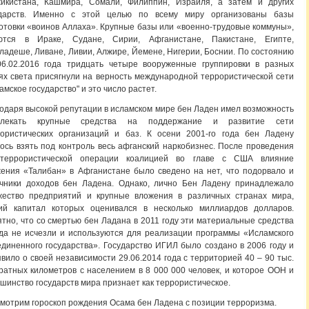
жикистана, Кашмира, Сомали, Филиппин, Израйля, а затем и других
ударств. Именно с этой целью по всему миру организованы базы
отовки «воинов Аллаха». Крупные базы или «военно-трудовые коммуны»,
ются в Ираке, Судане, Сирии, Афганистане, Пакистане, Египте,
ладеше, Ливане, Ливии, Алжире, Йемене, Нигерии, Боснии. По состоянию
06.02.2016 года тридцать четыре вооруженные группировки в разных
ях света присягнули на верность международной террористической сети
амское государство" и это число растет.
одаря высокой репутации в исламском мире бен Ладен имел возможность
влекать крупные средства на поддержание и развитие сети
рористических организаций и баз. К осени 2001-го года бен Ладену
ось взять под контроль весь афганский наркобизнес. После проведения
итеррористической операции коалицией во главе с США влияние
ения «Талибан» в Афганистане было сведено на нет, что подорвало и
очники доходов бен Ладена. Однако, лично Бен Ладену принадлежало
жество предприятий и крупные вложения в различных странах мира,
ий капитал которых оценивался в несколько миллиардов долларов.
тно, что со смертью бен Ладана в 2011 году эти материальные средства
да не исчезли и используются для реализации программы «Исламского
диненного государства». Государство ИГИЛ было создано в 2006 году и
вило о своей независимости 29.06.2014 года с территорией 40 – 90 тыс.
ратных километров с населением в 8 000 000 человек, и которое ООН и
шинство государств мира признает как террористическое.
мотрим гороскоп рождения Осама бен Ладена с позиции терроризма.