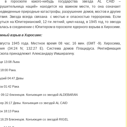
и в гороскопе какого-нибудь государства звезда AL CAID –
зрушительница наций» находится на важном месте, то она означает
едвиденные природные катастрофы, разрушение домов, мостов и другие
твия. Звезда всегда связана с местью и опасностью терроризма. Если
уться на Юпитерианский, 12-ти летний, цикл назад, в 1945 год, то звезда
алась в соединении с Юпитером в гороскопе ядерного взрыва в Хиросиме.
мный взрыв в Хиросиме:
вгуста 1945 года. Местное время 08 час. 16 мин. (GMT -9). Хиросима,
ния (34:24 N; 132:27 E). Система домов Плацидуса. Ректификация
скопа принадлежит Александару Имширагичу.
це 13:08 Льва
18:00 Рака.
урий 04:47 Девы
ра 01:42 Рака
 09:12 близнецов. Конъюкция со звездой ALDEBARAN
ер 26:17 Девы. Конъюкция со звездой AL CAID
рн 18:13 Рака
 16:29 Близнецов. Конъюкция со звездой RIGEL