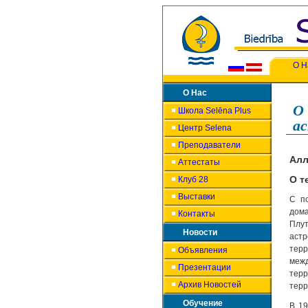
О Н
О Нас
О 
Школа Selēna Plus
а
Центр Selena
Преподаватели
Алл
Аттестаты
О т
Клуб 28
Выставки
С по
дома
Контакты
Плу
Новости
астр
терр
Объявления
меж
Презентации
терр
Архив Новостей
терр
Обучение
В 1