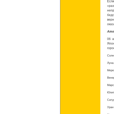
Есл
«ра
непр
бедс
верн
оказ
Ато
06 а
Япо
горо
Солн
Луна 
Мерк
Вене
Марс
Юпит
Сату
Уран