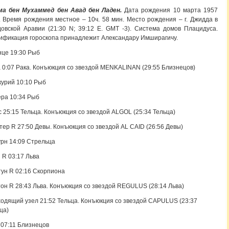
ма бен Мухаммед бен Авад бен Ладен.
Дата рождения 10 марта 1957
. Время рождения местное – 10ч. 58 мин. Место рождения – г. Джидда в
овской Аравии (21:30 N; 39:12 E. GMT -3). Система домов Плацидуса.
ификация гороскопа принадлежит Александару Имширагичу.
це 19:30 Рыб
 0:07 Рака. Конъюкция со звездой MENKALINAN (29:55 Близнецов)
урий 10:10 Рыб
ра 10:34 Рыб
 25:15 Тельца. Конъюкция со звездой ALGOL (25:34 Тельца)
ер R 27:50 Девы. Конъюкция со звездой AL CAID (26:56 Девы)
рн 14:09 Стрельца
 R 03:17 Льва
ун R 02:16 Скорпиона
он R 28:43 Льва. Конъюкция со звездой REGULUS (28:14 Льва)
одящий узел 21:52 Тельца. Конъюкция со звездой CAPULUS (23:37
ца)
07:11 Близнецов