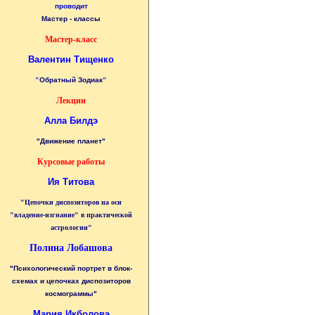
проводит
Мастер - классы
Мастер-класс
Валентин Тищенко
"
Обратный Зодиак
"
Лекции
Алла Билдэ
"Движение планет"
Курсовые работы
Ия Титова
"Цепочки диспозиторов на оси
"владение-изгнание" в практической
астрологии"
Полина Лобашова
"Психологический портрет в блок-
схемах и цепочках диспозиторов
космограммы"
Мария Икболова