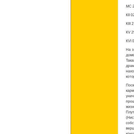
MC 2
КII 
КIII 
КV 2
КVI 
На з
доме
Так
драм
нахо
кото
Поск
карм
уни
прош
жиз
Плу
(Нис
собс
верш
конц