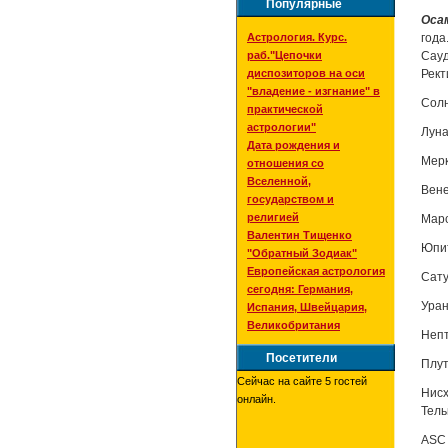
Популярные
Оса
Астрология. Курс.
года
раб."Цепочки
Сауд
диспозиторов на оси
Рект
"владение - изгнание" в
Солн
практической
астрологии"
Луна
Дата рождения и
Мерк
отношения со
Вселенной,
Вене
государством и
религией
Марс
Валентин Тищенко
Юпит
"Обратный Зодиак"
Европейская астрология
Сату
сегодня: Германия,
Уран
Испания, Швейцария,
Великобритания
Непт
Посетители
Плут
Сейчас на сайте 5 гостей
Нисх
онлайн.
Тель
АSC 