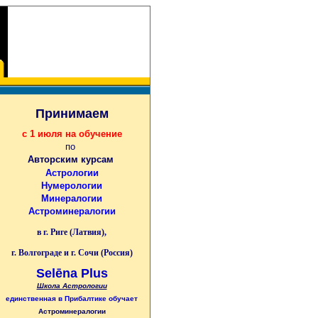
Принимаем
с 1 июля на обучение
по
Авторским курсам
Астрологии
Нумерологии
Минералогии
Астроминералогии
в г. Риге (Латвия),
г. Волгограде и г. Сочи (Россия)
Selēna Plus
Школа Астрологии
единственная
в Прибалтике
обучает
Астроминералогии