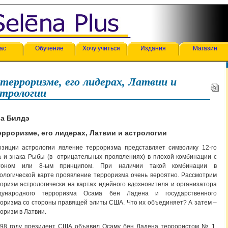
ас
Обучение
Хочу учиться
Издания
Магазин
терроризме, его лидерах, Латвии и
стрологии
а Билдэ
ерроризме, его лидерах, Латвии и астрологии
зиции астрологии явление терроризма представляет символику 12-го
 и знака Рыбы (в отрицательных проявлениях) в плохой комбинации с
тоном или 8-ым принципом. При наличии такой комбинации в
ологической карте проявление терроризма очень вероятно. Рассмотрим
оризм астрологически на картах идейного вдохновителя и организатора
дународного терроризма Осама бен Ладена и государственного
оризма со стороны правящей элиты США. Что их объединяет? А затем –
оризм в Латвии.
998 году президент США объявил Осаму бен Ладена террористом № 1,