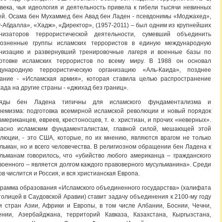
века, чья идеология и деятельность привела к гибели тысячи невинных
й. Осама бен Мухаммед бен Авад бен Ладен - псевдонимы «Моджахед»,
-Абдалла», «Хадж», «Директор», (1957-2011) – был одним из крупнейших
анизаторов террористической деятельности, сумевший объединить
розненные группы исламских террористов в единую международную
анизацию и развернувший тренировочные лагеря и военные базы по
готовке исламских террористов по всему миру. В 1988 он основал
дународную террористическую организацию «Аль-Каида», позднее
вание - «Исламская армия», которая ставила целью распространение
ада на другие страны - «джихад без границ».
ляды бен Ладена типичны для исламского фундаментализма и
ремизма: подготовка всемирной исламской революции и новый порядок
американцев, евреев, крестоносцев, т. е. христиан, и прочих «неверных».
ласно исламским фундаменталистам, главной силой, мешающей этой
люции, - это США, которые, по их мнению, являются врагом не только
льман, но и всего человечества. В религиозном обращении бен Ладена к
льманам говорилось, что «убийство любого американца – гражданского
военного – является долгом каждого правоверного мусульманина». Среди
ов числится и Россия, и вся христианская Европа.
рамма образования «Исламского объединенного государства» (халифата
толицей в Саудовской Аравии) ставит задачу объединения к 2100-му году
и стран Азии, Африки и Европы, в том числе Албании, Боснии, Чечни,
ении, Азербайджана, территорий Кавказа, Казахстана, Кыргызстана,