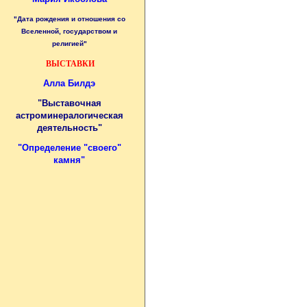
"Дата рождения и отношения со
Вселенной, государством и
религией"
ВЫСТАВКИ
Алла Билдэ
"Выставочная
астроминералогическая
деятельность"
"
Определение "своего"
камня
"