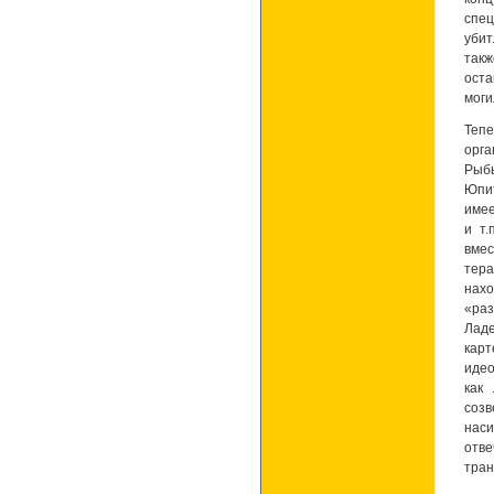
спе
убит
так
оста
моги
Тепе
орга
Рыбы
Юпит
имее
и т.
вме
тер
нах
«раз
Ладе
карт
идео
как
созв
наси
отв
тран