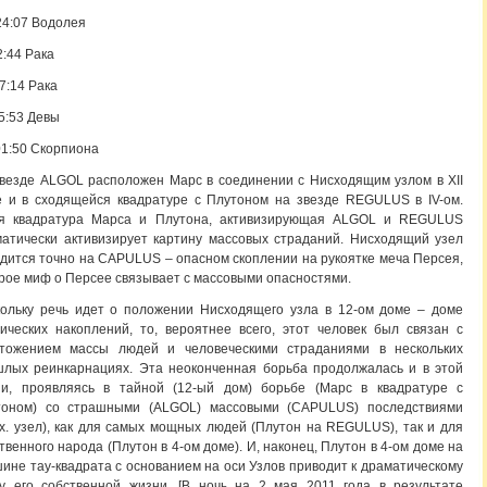
4:07 Водолея
02:44 Рака
27:14 Рака
5:53 Девы
01:50 Скорпиона
везде ALGOL расположен Марс в соединении с Нисходящим узлом в ХII
 и в сходящейся квадратуре с Плутоном на звезде REGULUS в IV-ом.
ая квадратура Марса и Плутона, активизирующая ALGOL и REGULUS
атически активизирует картину массовых страданий. Нисходящий узел
дится точно на CAPULUS – опасном скоплении на рукоятке меча Персея,
рое миф о Персее связывает с массовыми опасностями.
ольку речь идет о положении Нисходящего узла в 12-ом доме – доме
ических накоплений, то, вероятнее всего, этот человек был связан с
чтожением массы людей и человеческими страданиями в нескольких
лых реинкарнациях. Эта неоконченная борьба продолжалась и в этой
ни, проявляясь в тайной (12-ый дом) борьбе (Марс в квадратуре с
тоном) со страшными (ALGOL) массовыми (CAPULUS) последствиями
х. узел), как для самых мощных людей (Плутон на REGULUS), так и для
твенного народа (Плутон в 4-ом доме). И, наконец, Плутон в 4-ом доме на
ине тау-квадрата с основанием на оси Узлов приводит к драматическому
у его собственной жизни. [В ночь на 2 мая 2011 года в результате