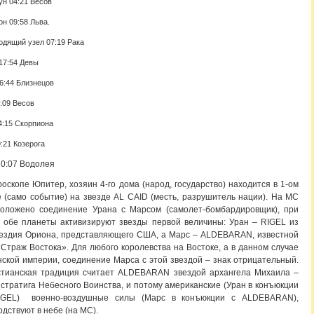
ун 04:21 Весов
он 09:58 Льва.
одящий узел 07:19 Рака
17:54 Девы
6:44 Близнецов
4:09 Весов
14:15 Скорпиона
:21 Козерога
20:07 Водолея
роскопе Юпитер, хозяин 4-го дома (народ, государство) находится в 1-ом
 (само событие) на звезде AL CAID (месть, разрушитель нации). На МС
положено соединение Урана с Марсом (самолет-бомбардировщик), при
 обе планеты активизируют звезды первой величины: Уран – RIGEL из
ездия Ориона, представляющего США, а Марс – ALDEBARAN, известной
«Страж Востока». Для любого королевства на Востоке, а в данном случае
ской империи, соединение Марса с этой звездой – знак отрицательный.
стианская традиция считает ALDEBARAN звездой архангела Михаила –
стратига Небесного Воинства, и потому американские (Уран в конъюкции
IGEL) военно-воздушные силы (Марс в конъюкции с ALDEBARAN),
одствуют в небе (на МС).