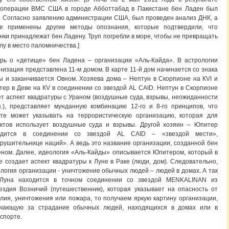
цоперации ВМС США в городе Абботтабад в Пакистане бен Ладен был
. Согласно заявлению администрации США, был проведен анализ ДНК, а
же применены другие методы опознания, которые подтвердили, что
нки принадлежат бен Ладену. Труп погребли в море, чтобы не превращать
лу в место паломничества.]
рь о «детище» бен Ладена – организации «Аль-Кайда». В астрологии
низация представлена 11-м домом. В карте 11-й дом начинается со знака
 и заканчивается Овном. Хозяева дома – Нептун в Скорпионе на КVI и
ер в Деве на КV в соединении со звездой AL CAID. Нептун в Скорпионе
т аспект квадратуры с Ураном (воздушные суда, взрывы, неожиданности
п.), представляет мунданную комбинацию 12-го и 8-го принципов, что
сте может указывать на террористическую организацию, которая для
актов использует воздушные суда и взрывы. Другой хозяин – Юпитер
одится в соединении со звездой AL CAID – «звездой мести»,
рушительнице наций». А ведь это название организации, созданной бен
ном. Далее, идеология «Аль-Кайды» описывается Юпитером, который в
е создает аспект квадратуры к Луне в Раке (люди, дом). Следовательно,
логия организации - уничтожение обычных людей – людей в домах. А так
 Луна находится в точном соединении со звездой MENKALINAN из
ездия Возничий (путешественник), которая указывает на опасность от
лия, уничтожения или пожара, то получаем яркую картину организации,
ечающую за страдание обычных людей, находящихся в домах или в
спорте.