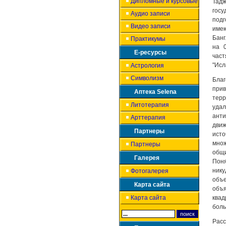
Дипломные и курсовые
Тад
гос
Аудио записи
подг
Видео записи
име
Банг
Практикумы
на 
Е-ресурсы
част
"Исл
Астрология
Символизм
Благ
при
Аптека Selena
тер
Литотерапия
удал
ант
Арттерапия
движ
Партнеры
ист
мно
Партнеры
общ
Галерея
Поня
нику
Фотогалерея
объе
Карта сайта
объя
Карта сайта
квад
боль
Расс