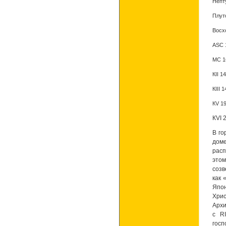
Непт
Плут
Восх
АSC 
MC 1
КII 1
КIII 
КV 19
КVI 
В го
доме
рас
этом
созв
как 
Япон
Хри
Архи
с R
госп