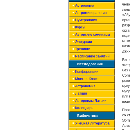
чело
Астрология
люде
Астроминералогия
«Абу
Нумерология
орг
раз
Курсы
орг
Авторские семинары
под
меж
Экскурсии
наз
Тренинги
джих
Расписание занятий
Взг
Исследования
экст
без 
Конференции
Сог
Мастер-Класс
рево
мусу
Астрономия
мусу
Латвия
или 
Астероиды Латвии
враг
Календарь
Прог
со с
Библиотека
50-т
Учебная литература
Арм