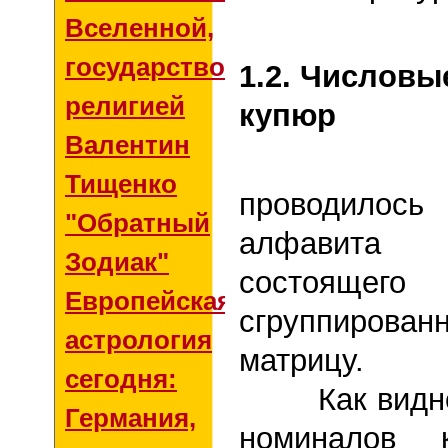
Вселенной,
государством и
1.2. Числовы
религией
купюр
Валентин
Исследо
Тищенко
проводилось
"Обратный
алфавита у
Зодиак"
состояще
Европейская
сгруппирова
астрология
матрицу.
сегодня:
Как видно, 
Германия,
номиналов 