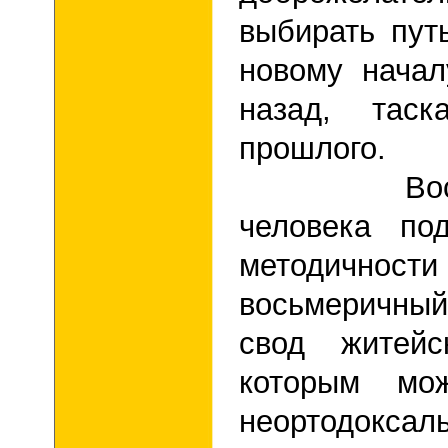
выбирать пут
новому начал
назад, тас
прошлого.
Восьмерк
человека по
методичнос
восьмеричны
свод житей
которым мо
неортодокса