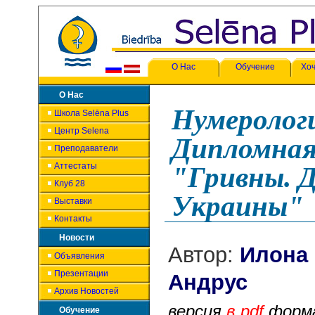
О Нас
Обучение
Хоч
О Нас
Нумеролог
Школа Selēna Plus
Центр Selena
Дипломная
Преподаватели
Аттестаты
"Гривны. Д
Клуб 28
Украины"
Выставки
Контакты
Новости
Автор:
Илона
Объявления
Презентации
Ан
Архив Новостей
версия
в pdf
форм
Обучение