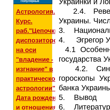
Украинки и Ло
Популярные
2.4. Ревер
Астрология.
Украины. Чис
Курс.
3.
Национал
раб."Цепочки
4.
Эгрегор 
диспозиторов
4.1
Особенн
на оси
государства У
"владение -
4.2. Синас
изгнание" в
гороскопы Ук
практической
банка Украин
астрологии"
5.
Вывод
Дата рождения
6.
Литерату
и отношения со