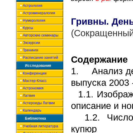
Астрология
Астроминералогия
Гривны. День
Нумерология
Курсы
(Сокращенный
Авторские семинары
Экскурсии
Тренинги
Содержание
Расписание занятий
Исследования
1.
Анализ д
Конференции
выпуска 2003 
Мастер-Класс
Астрономия
1.1. Изображ
Латвия
описание и н
Астероиды Латвии
Календарь
1.2. Числов
Библиотека
купюр
Учебная литература