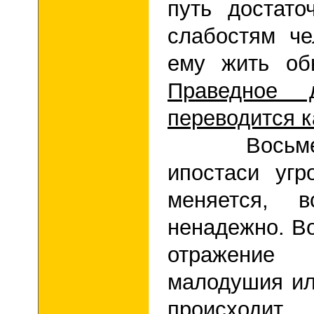
путь достато
слабостям ч
ему жить об
Праведное 
переводится к
Восьмерка 
ипостаси уг
меняется, 
ненадежно. Во
отражение 
малодушия или
происходит