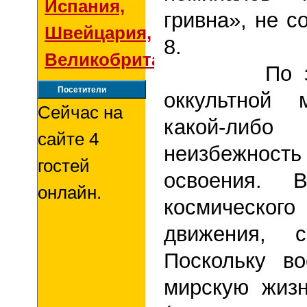
Испания,
гривна», не с
Швейцария,
8.
Великобритания
По закон
Посетители
оккультной 
Сейчас на
какой-либо
сайте 4
неизбежност
гостей
освоения. 
онлайн.
космическог
движения, с
Поскольку в
мирскую жиз