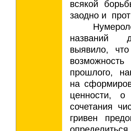
всякой борьб
заодно и прот
Нумерологи
названий д
выявило, чт
возможност
прошлого, н
на сформиро
ценности, о
сочетания чис
гривен предо
определиться 