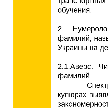
транспортны
обучения.
2.
Нумеролог
фамилий, наз
Украины на д
2.1.
Аверс. Ч
фамилий.
Спектры и
купюрах выяв
закономерн