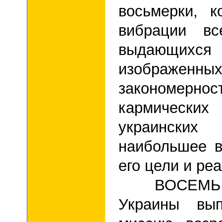
восьмерки, к
вибрации в
выдающихс
изображенн
закономерн
кармических
украински
наибольшее в
его цели и ре
ВОСЕМЬ изв
Украины вы