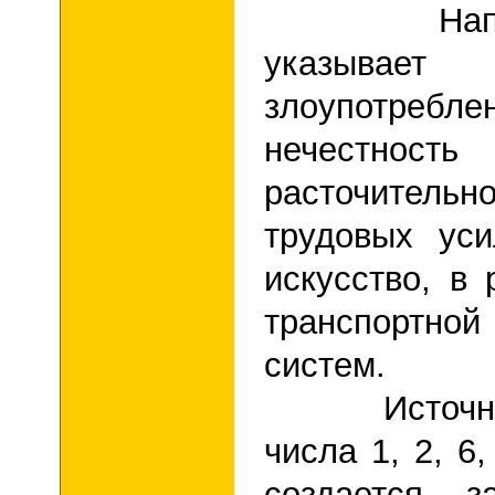
Напряжен
указывае
злоупотребле
нечестно
расточительн
трудовых уси
искусство, в 
транспортно
систем.
Источники 
числа 1, 2, 6
создается з