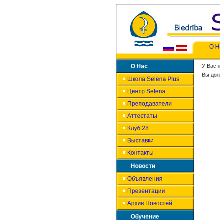
О Н
О Нас
У Вас 
Вы дол
Школа Selēna Plus
Центр Selena
Преподаватели
Аттестаты
Клуб 28
Выставки
Контакты
Новости
Объявления
Презентации
Архив Новостей
Обучение