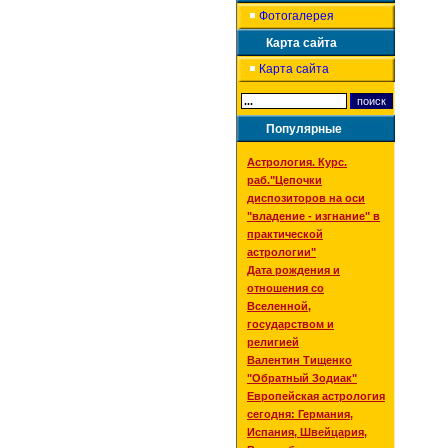
Фотогалерея
Карта сайта
Карта сайта
Популярные
Астрология. Курс.
раб."Цепочки
диспозиторов на оси
"владение - изгнание" в
практической
астрологии"
Дата рождения и
отношения со
Вселенной,
государством и
религией
Валентин Тищенко
"Обратный Зодиак"
Европейская астрология
сегодня: Германия,
Испания, Швейцария,