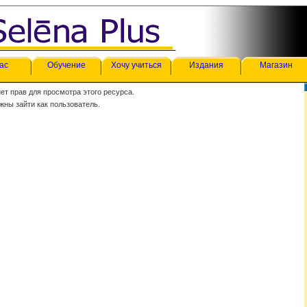
ас
Обучение
Хочу учиться
Издания
Магазин
нет прав для просмотра этого ресурса.
жны зайти как пользователь.