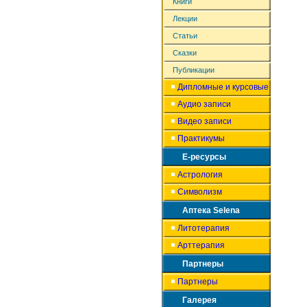
Книги
Лекции
Статьи
Сказки
Публикации
Дипломные и курсовые
Аудио записи
Видео записи
Практикумы
Е-ресурсы
Астрология
Символизм
Аптека Selena
Литотерапия
Арттерапия
Партнеры
Партнеры
Галерея