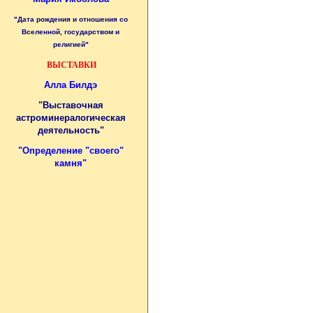
"Дата рождения и отношения со
Вселенной, государством и
религией"
ВЫСТАВКИ
Алла Билдэ
"Выставочная
астроминералогическая
деятельность"
"
Определение "своего"
камня
"