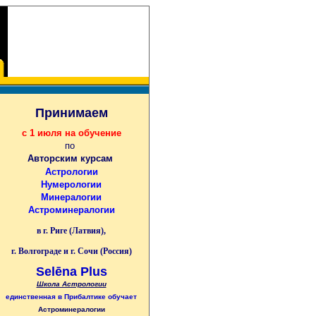
Принимаем
с 1 июля на обучение
по
Авторским курсам
Астрологии
Нумерологии
Минералогии
Астроминералогии
в г. Риге (Латвия),
г. Волгограде и г. Сочи (Россия)
Selēna Plus
Школа Астрологии
единственная
в Прибалтике
обучает
Астроминералогии