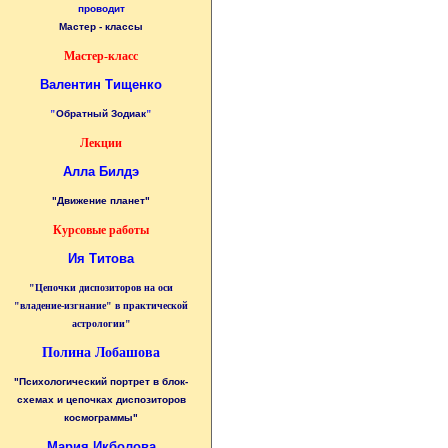
проводит
Мастер - классы
Мастер-класс
Валентин Тищенко
"
Обратный Зодиак
"
Лекции
Алла Билдэ
"Движение планет"
Курсовые работы
Ия Титова
"Цепочки диспозиторов на оси
"владение-изгнание" в практической
астрологии"
Полина Лобашова
"Психологический портрет в блок-
схемах и цепочках диспозиторов
космограммы"
Мария Икболова