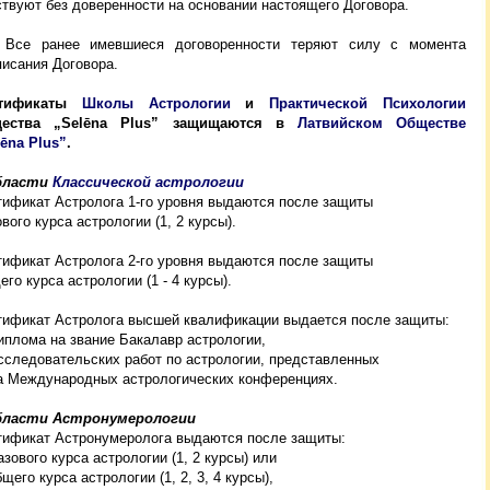
твуют без доверенности на основании настоящего Договора.
. Все ранее имевшиеся договоренности теряют силу с момента
исания Договора.
ртификаты
Школы Астрологии
и
Практической Психологии
щества
„Selēna Plus”
защищаются в
Латвийском Обществе
lēna Plus”
.
бласти
Классической астрологии
тификат Астролога 1-го уровня выдаются после защиты
вого курса астрологии (1, 2 курсы).
тификат Астролога 2-го уровня выдаются после защиты
го курса астрологии (1 - 4 курсы).
тификат Астролога высшей квалификации выдается после защиты:
иплома на звание Бакалавр астрологии,
сследовательских работ по астрологии, представленных
Международных астрологических конференциях.
бласти Астронумерологии
тификат Астронумеролога выдаются после защиты:
азового курса астрологии (1, 2 курсы) или
го курса астрологии (1, 2, 3, 4 курсы),