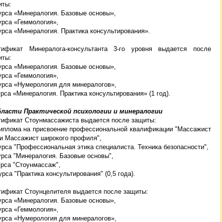
иты:
урса «Минералогия. Базовые основы»,
урса «Геммология»,
урса «Минералогия. Практика консультирования».
тификат Минералога-консультанта 3-го уровня выдается после
иты:
урса «Минералогия. Базовые основы»,
урса «Геммология»,
урса «Нумерология для минералогов»,
урса «Минералогия. Практика консультирования» (1 год).
бласти Практической психологии и минералогии
тификат Стоунмассажиста выдается после защиты:
Диплома на присвоение профессиональной квалификации "Массажист
ли Массажист широкого профиля",
урса "Профессиональная этика специалиста. Техника безопасности",
урса "Минералогия. Базовые основы",
урса "Стоунмассаж",
урса "Практика консультирования" (0,5 года).
тификат Стоунцелителя выдается после защиты:
урса «Минералогия. Базовые основы»,
урса «Геммология»,
урса «Нумерология для минералогов»,