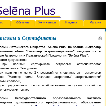
ас
Обучение
Хочу учиться
Издания
Магазин
ипломы и Сертификаты
ломы Латвийского Общества "Selēna Plus"
на звание «Бакалавр
рологии» и/или "Бакалавр астроминералогии"
защищаются в
ле Астрологии и Практической Психологии "Selēna Plus".
ащите допускаются:
при наличии сертификата астролога/ астропсихолога/
оминералога 2-го уровня,
при наличии не менее 2-х рецензий от специалистов - астрологов
вня "Магистр и/или Бакалавр астрологии/ астропсихологии/
роминералогии,
при предъявлении списка опубликованных авторских статей по
рологическим темам.
ломы Негосударственного образовательного частного
еждения дополнительного профессионального образования