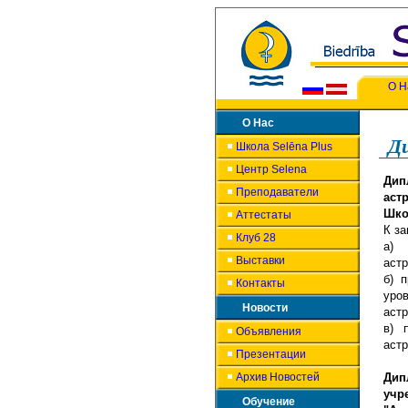
О Н
О Нас
Д
Школа Selēna Plus
Центр Selena
Дип
Преподаватели
аст
Шко
Аттестаты
К з
Клуб 28
а) 
Выставки
астр
б) 
Контакты
уро
Новости
аст
в) 
Объявления
аст
Презентации
Архив Новостей
Дип
учр
Обучение