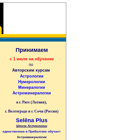
Принимаем
с 1 июля на обучение
по
Авторским курсам
Астрологии
Нумерологии
Минералогии
Астроминералогии
в г. Риге (Латвия),
г. Волгограде и г. Сочи (Россия)
Selēna Plus
Школа Астрологии
единственная
в Прибалтике
обучает
Астроминералогии