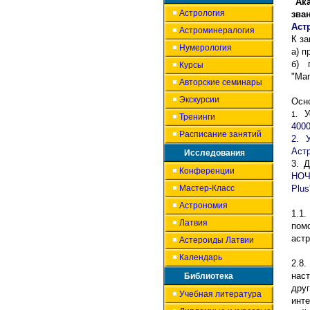
"Ак
Астрология
зва
Аст
Астроминералогия
К з
Нумерология
а) п
б)
Курсы
"Маг
Авторские семинары
Экскурсии
Осн
Ус
1.
Тренинги
400
Расписание занятий
2. 
Аст
Исследования
3. 
Конференции
НОЧ
Мастер-Класс
Plus
Астрономия
1.1
Латвия
пом
астр
Астероиды Латвии
Календарь
2.8
.
нас
Библиотека
друг
Учебная литература
инт