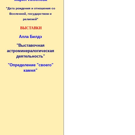
"Дата рождения и отношения со
Вселенной, государством и
религией"
ВЫСТАВКИ
Алла Билдэ
"Выставочная
астроминералогическая
деятельность"
"
Определение "своего"
камня
"