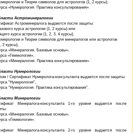
умерологии и Теории символов для астрологов (1, 2 курсы),
урса «Нумерология. Практика консультирования».
бласти Астроминералогии
тификат Астроминералога выдаются после защиты:
азового курса астрологии (1, 2 курсы) или
го курса астрологии (1, 2, 3, 4 курсы),
умерологии и Теории символов для минералогов или астрологов
 2 курсы),
урса «Минералогия. Базовые основы»,
урса «Геммология»,
урса «Минералогия. Практика консультирования».
бласти Нумерологии
лом / Сертификат Нумеролога-консультанта выдается после защиты:
урса "Нумерология",
урса "Нумерология. Практика консультирования".
бласти Минералогии
тификат Минералога-консультанта 1-го уровня выдается после
иты:
урса «Минералогия. Базовые основы»,
урса «Геммология».
тификат Минералога-консультанта 2-го уровня выдается после