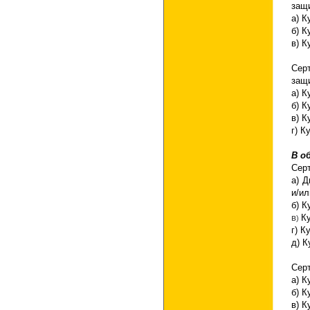
защ
а) К
б) К
в) К
Сер
защ
а) К
б) К
в) К
г) К
В о
Сер
а) 
и/и
б) К
в
К
)
г) К
д) К
Сер
а) К
б) К
в) К