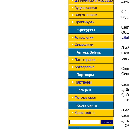
Дипломные и курсовые
дейс
Аудио записи
9.4
Видео записи
подп
Практикумы
Се
Е-ресурсы
Об
Астрология
„Se
Символизм
В о
Аптека Selena
Сер
Базо
Литотерапия
Арттерапия
Сер
Обще
Партнеры
Партнеры
Сер
а) Д
Галерея
б) И
Фотогалерея
на 
Карта сайта
В о
Карта сайта
Сер
а) Б
Обще