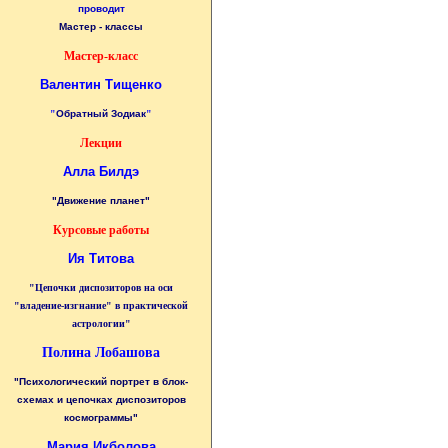
проводит
Мастер - классы
Мастер-класс
Валентин Тищенко
"
Обратный Зодиак
"
Лекции
Алла Билдэ
"Движение планет"
Курсовые работы
Ия Титова
"Цепочки диспозиторов на оси
"владение-изгнание" в практической
астрологии"
Полина Лобашова
"Психологический портрет в блок-
схемах и цепочках диспозиторов
космограммы"
Мария Икболова