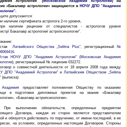
адемия Астрология" (
Московской Академии Астрологии)
на
ние «Бакалавр астрологии»
защищаются в
НОЧУ ДПО "Академии
рологии
".
ащите допускаются:
ри наличии сертификата астролога 2-го уровня,
при наличии рецензии от специалистов - астрологов уровня
истр/ Бакалавр астрологии/ астропсихологии".
ование:
тав
Латвийского Общества
„Selēna Plus”
, регистрационный
№
08069416
.
Устав НОЧУ ДПО "Академия Астрологии" (Московская Академия
рологии
), регистрационный № лицензии 032272.
Договор о совместной деятельности от 18 апреля 2008 года между
У ДПО "Академией Астрологии"
и
Латвийским Обществом
„Selēna
”
(выписка)
.
Академия
предоставляет полномочия Обществу по оказанию
ощи в подготовке дипломных проектов на звание «Бакалавр
ологии», «Бакалавр астропсихологии».
 При выполнении обязательств, определенных предметом
тоящего Договора, каждая из сторон является представителем
ой и обязуется действовать по поручению, от имени последней, в ее
ересах, на условиях, определенных настоящим Договором. Стороны