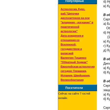
Популярные
б) Н
в
) К
Астрология. Курс.
раб."Цепочки
В о
диспозиторов на оси
Сер
"владение - изгнание" в
а) Б
практической
Обще
астрологии"
б) Н
Дата рождения и
(1,
отношения со
в) К
Вселенной,
г) К
государством и
д) К
религией
Валентин Тищенко
В о
"Обратный Зодиак"
Дип
Европейская астрология
а) К
сегодня: Германия,
б) К
Испания, Швейцария,
Великобритания
В о
Сер
Посетители
защ
Сейчас на сайте 7 гостей
а) К
онлайн.
б) К
Сер