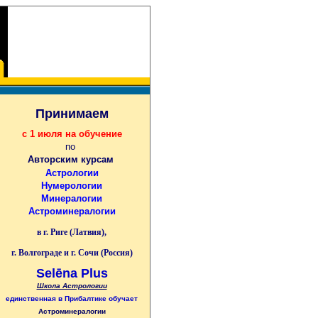
Принимаем
с 1 июля на обучение
по
Авторским курсам
Астрологии
Нумерологии
Минералогии
Астроминералогии
в г. Риге (Латвия),
г. Волгограде и г. Сочи (Россия)
Selēna Plus
Школа Астрологии
единственная
в Прибалтике
обучает
Астроминералогии