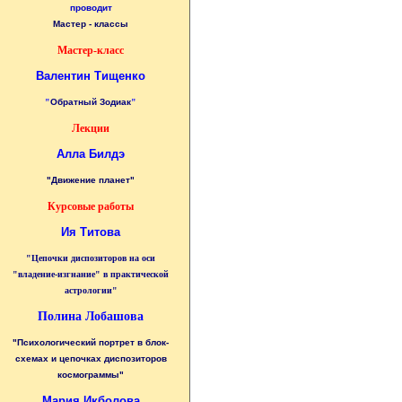
проводит
Мастер - классы
Мастер-класс
Валентин Тищенко
"
Обратный Зодиак
"
Лекции
Алла Билдэ
"Движение планет"
Курсовые работы
Ия Титова
"Цепочки диспозиторов на оси
"владение-изгнание" в практической
астрологии"
Полина Лобашова
"Психологический портрет в блок-
схемах и цепочках диспозиторов
космограммы"
Мария Икболова