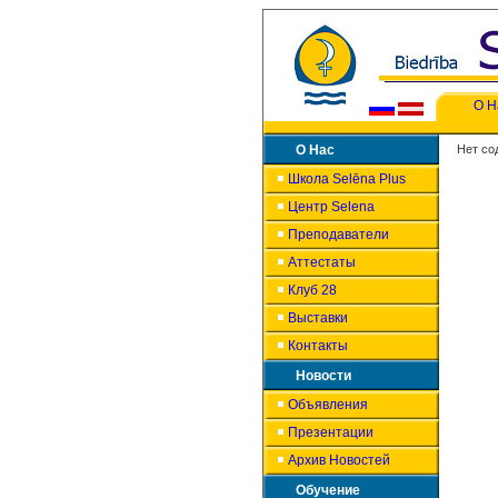
О Н
О Нас
Нет со
Школа Selēna Plus
Центр Selena
Преподаватели
Аттестаты
Клуб 28
Выставки
Контакты
Новости
Объявления
Презентации
Архив Новостей
Обучение