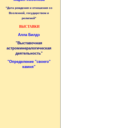
"Дата рождения и отношения со
Вселенной, государством и
религией"
ВЫСТАВКИ
Алла Билдэ
"Выставочная
астроминералогическая
деятельность"
"
Определение "своего"
камня
"