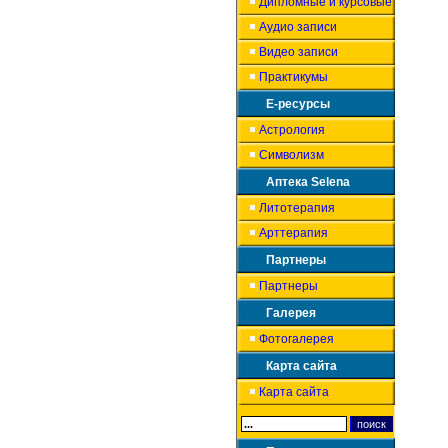
Дипломные и курсовые
Аудио записи
Видео записи
Практикумы
Е-ресурсы
Астрология
Символизм
Аптека Selena
Литотерапия
Арттерапия
Партнеры
Партнеры
Галерея
Фотогалерея
Карта сайта
Карта сайта