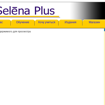
ас
Обучение
Хочу учиться
Издания
Магазин
держимого для просмотра