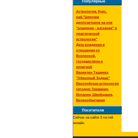
Популярные
Астрология. Курс.
раб."Цепочки
диспозиторов на оси
"владение - изгнание" в
практической
астрологии"
Дата рождения и
отношения со
Вселенной,
государством и
религией
Валентин Тищенко
"Обратный Зодиак"
Европейская астрология
сегодня: Германия,
Испания, Швейцария,
Великобритания
Посетители
Сейчас на сайте 3 гостей
онлайн.