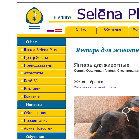
О Нас
Обучение
Хоч
О Нас
Янтарь для живот
Школа Selēna Plus
Центр Selena
Янтарь для животных
Преподаватели
Серия: Ювелирная Аптека. Стоунтерапи
Аттестаты
Клуб 28
Жетон - брелок
Янтарь натуральный, сталь
Выставки
Контакты
Новости
Объявления
Презентации
Архив Новостей
Обучение