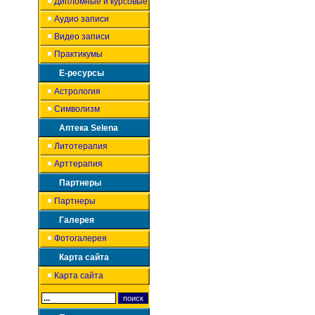
Дипломные и курсовые
Аудио записи
Видео записи
Практикумы
Е-ресурсы
Астрология
Символизм
Аптека Selena
Литотерапия
Арттерапия
Партнеры
Партнеры
Галерея
Фотогалерея
Карта сайта
Карта сайта