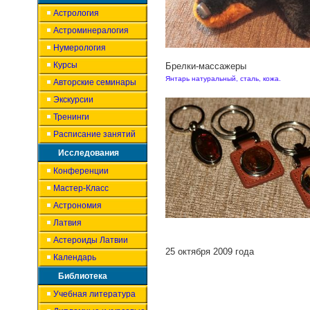
Астрология
Астроминералогия
Нумерология
Курсы
Брелки-массажеры
Янтарь натуральный, сталь, кожа.
Авторские семинары
Экскурсии
Тренинги
Расписание занятий
Исследования
Конференции
Мастер-Класс
Астрономия
Латвия
Астероиды Латвии
25 октября 2009 года
Календарь
Библиотека
Учебная литература